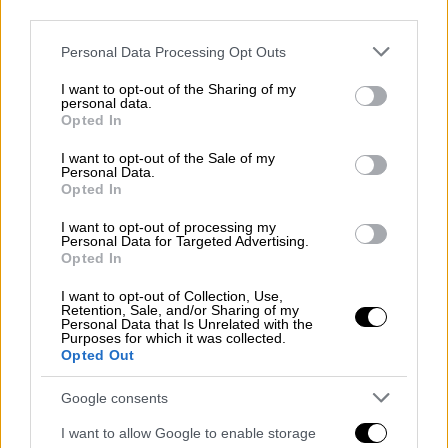
third parties.
ατομικό επίπεδο, σύμφωνα με τους
Times
.
Please note that this website/app uses one or more Google
Personal Data Processing Opt Outs
services and may gather and store information including but
not limited to your visit or usage behaviour. You may click to
I want to opt-out of the Sharing of my
personal data.
grant or deny consent to Google and its third-party tags to
Opted In
use your data for below specified purposes in below Google
consent section.
I want to opt-out of the Sale of my
Personal Data.
Opted In
I want to opt-out of processing my
Personal Data for Targeted Advertising.
Opted In
I want to opt-out of Collection, Use,
Retention, Sale, and/or Sharing of my
Κριστιάνο Ρονάλντο
Personal Data that Is Unrelated with the
Purposes for which it was collected.
Opted Out
Παράλληλα, σύμφωνα με το ίδιο δημοσίευμα,
ο θρυλικός ποδοσφαιριστής έχει μεταφέρει
Google consents
χαρακτηριστικά την ατάκα ότι «
δεν βλέπω
I want to allow Google to enable storage