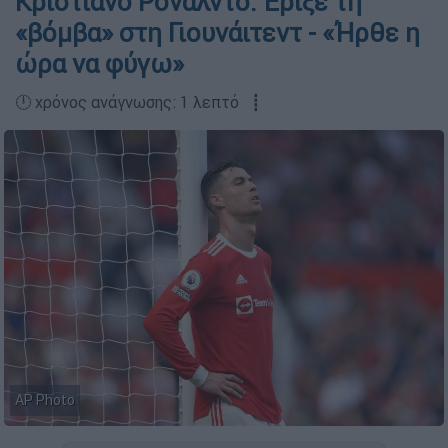
Κριστιάνο Ρονάλντο: Έριξε τη
«βόμβα» στη Γιουνάιτεντ - «Ήρθε η
ώρα να φύγω»
🕛 χρόνος ανάγνωσης: 1 λεπτό ┋
AP Photo