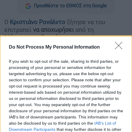
Προσθέστε το ΕΘΝΟΣ στη Google
Ο
Κριστιάνο Ρονάλντο
ζήτησε να του
επιτραπεί
να αποχωρήσει
από τη
Μάντσεστερ Γιουνάιτεντ
σε περίπτωση που
ο σύλλογος της Premier League λάβει μια
Do Not Process My Personal Information
ικανοποιητική πρόταση στη μεταγραφική
περίοδο.
If you wish to opt-out of the sale, sharing to third parties, or
processing of your personal or sensitive information for
Η απόφαση του 37χρονου οφείλεται στην
targeted advertising by us, please use the below opt-out
επιθυμία του να παίξει στο
Champions
section to confirm your selection. Please note that after your
opt-out request is processed you may continue seeing
League
για το υπόλοιπο της καριέρας του.
interest-based ads based on personal information utilized by
us or personal information disclosed to third parties prior to
Ο Κριστιάνο πιστεύει ότι έχει ακόμα
your opt-out. You may separately opt-out of the further
μπροστά του
τρία με τέσσερα χρόνια
στο
disclosure of your personal information by third parties on the
υψηλότερο επίπεδο και θα ήθελε να τα
IAB’s list of downstream participants. This information may
περάσει σε μία ομάδα που θα μπορούσε να
also be disclosed by us to third parties on the
IAB’s List of
Downstream Participants
that may further disclose it to other
του προσφέρει διακρίσεις σε ομαδικό και