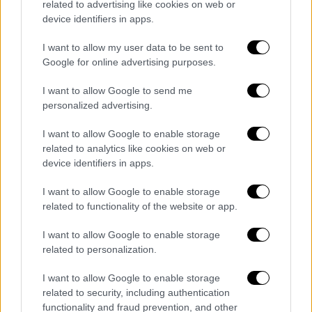
το μέλλον μου στην ομάδα
» και σύμφωνα με
related to advertising like cookies on web or
το κοντινό του περιβάλλον, η αποχώρησή
device identifiers in apps.
του θέλει να γίνει με τέτοιο τρόπο ώστε να
I want to allow my user data to be sent to
μην διαταραχτεί η σχέση του με τους
Google for online advertising purposes.
οπαδούς της ομάδας.
I want to allow Google to send me
Όλες οι ειδήσεις
personalized advertising.
Θέμης Αδαμαντίδης: Ελεύθερος με
I want to allow Google to enable storage
περιοριστικούς όρους ο τραγουδιστής - Δεν
related to analytics like cookies on web or
device identifiers in apps.
μπορεί να πλησιάσει τη σύντροφό του
I want to allow Google to enable storage
Θεσσαλονίκη: Βίντεο ντοκουμέντο στο
related to functionality of the website or app.
OPEN από την κινηματογραφική ληστεία - Η
μάχη ακόμα και μέσα στο αυτοκίνητο και οι
I want to allow Google to enable storage
απειλές των δραστών
related to personalization.
I want to allow Google to enable storage
Αστυνομικό Τμήμα Ρέντη: Αστυνομικός
related to security, including authentication
απελευθέρωσε από λάθος κρατούμενο
functionality and fraud prevention, and other