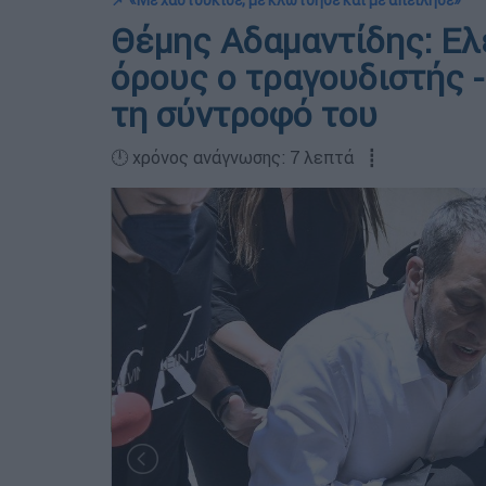
📌 «Με χαστούκισε, με κλώτσησε και με απείλησε»
Θέμης Αδαμαντίδης: Ελ
όρους ο τραγουδιστής -
τη σύντροφό του
🕛 χρόνος ανάγνωσης: 7 λεπτά ┋