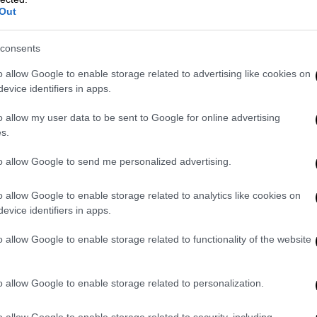
Out
πούμε σε μία λογική ότι μία γυναίκα
consents
ατήγγειλε; Για ποιόν λόγο να το κάνει; Έχει
o allow Google to enable storage related to advertising like cookies on
ύει τί συνέβη. Η μήνυση είναι ψευδέστατη,
evice identifiers in apps.
οτέ χρήματα η κυρία του Θέμη Αδαμαντιδη.
 για να αποφύγει το αυτόφωρο, δεν την έχει
o allow my user data to be sent to Google for online advertising
s.
to allow Google to send me personalized advertising.
 του Αδαμαντίδη
o allow Google to enable storage related to analytics like cookies on
υ τραγουδιστή, Αλέξης Κούγιας, ο οποίος
evice identifiers in apps.
αμαντίδη μαζί με τον δικηγόρο της έχουν
 κατάθεσης της». Επίσης, είπε πως το
o allow Google to enable storage related to functionality of the website
ό τις ώρες που ο Θέμης Αδαμαντίδης
ιχνίδια είναι καταλυτικό για αυτό και
o allow Google to enable storage related to personalization.
 συντρόφου του τραγουδιστή, για ψευδής
o allow Google to enable storage related to security, including