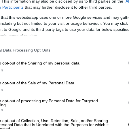
. This information may also be disclosed by us to third parties on the
IA
Participants
that may further disclose it to other third parties.
τα στο κρατητήριο μετά την
καταγγελία
της
 that this website/app uses one or more Google services and may gath
κτική
βία
. Η
Βαρβάρα Κίρκη
, υποστήριξε πως
including but not limited to your visit or usage behaviour. You may click 
πό τα μαλλιά, την χτύπησε και την έβρισε
 to Google and its third-party tags to use your data for below specifi
Κίρκη, ο κ.
Απόστολος Λύτρας
, υποστήριξε
ogle consent section.
λάτισσά του δέχτηκε βίαιη συμπεριφορά
.
ουδιστή,
Αλέξης Κούγιας
, είπε πως ο
l Data Processing Opt Outs
o opt-out of the Sharing of my personal data.
In
ώτη φορά σε επαφή και ξέρω ότι υπάρχει
o opt-out of the Sale of my Personal Data.
χει συμβεί. Σε τέτοιες περιπτώσεις λέμε
In
βίασαν, δήθεν την χτύπησαν δήθεν το ένα ή
to opt-out of processing my Personal Data for Targeted
α στιγμή περνάμε τα όρια», είπε ο κ. Λύτρας
ing.
In
τικά βίας στο παρελθόν, δεν είναι το
ιχεία και γι’ αυτά. Έχω φωτογραφία της
o opt-out of Collection, Use, Retention, Sale, and/or Sharing
ersonal Data that Is Unrelated with the Purposes for which it
η. Προς το παρόν δεν έχει εξεταστεί από
lected.