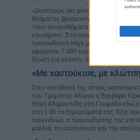
authenti
«Δυστυχώς όχι μόνο ο Θέμης Αδαμαντ
θεάματος βρίσκονται θύματα κάποιων
τους συναισθήματα το μόνο που αποβ
επισήμανε. Στη συνέχεια, ο κ. Κούγ
τραγουδιστή πήγε με κλειδιά που είχ
αφαίρεσε 7.000 ευρώ, ενώ είχε λήξει
δίωξη για κλοπή», πρόσθεσε.
«Με χαστούκισε, με κλώτση
Στην κατάθεσή της στους αστυνομικο
του Τμήματος Αλίμου η Βαρβάρα Κίρκ
Θέμη Αδαμαντίδη στη Γλυφάδα εδώ κα
στη 1:30 τα ξημερώματα της 30ης Ιου
παιχνιδιών, ο τραγουδιστής της επιτ
μαλλιά, τη χαστούκισε και την απείλ