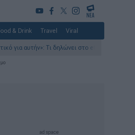
ood & Drink
Travel
Viral
: Τι δηλώνει στο ethnos.gr ο Κώστας Παπαδάκης 
σμο