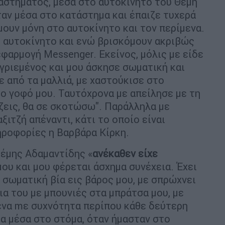
αστήματος, μέσα στο αυτοκίνητο του Θέμη
αν μέσα στο κατάστημα και έπαιζε τυχερά
μουν μόνη στο αυτοκίνητο και τον περίμενα.
το αυτοκίνητο και ενώ βρισκόμουν ακριβώς
εφαρμογή Messenger. Εκείνος, μόλις με είδε
γριεμένος και μου άσκησε σωματική και
ε από τα μαλλιά, με χαστούκισε στο
ο γοφό μου. Ταυτόχρονα με απείλησε με τη
εφτιλίζεις, θα σε σκοτώσω". Παράλληλα με
ιτζή απέναντι, κάτι το οποίο είναι
ηροφορίες η Βαρβάρα Κίρκη.
Θέμης Αδαμαντίδης «
ανέκαθεν είχε
υ και μου φέρεται άσχημα συνέχεια. Έχει
σωματική βία εις βάρος μου, με σπρώχνει
ρια του με μπουνιές στα μπράτσα μου, με
μενα mε συχνότητα περίπου κάθε δεύτερη
α μέσα στο στόμα, όταν ήμασταν στο