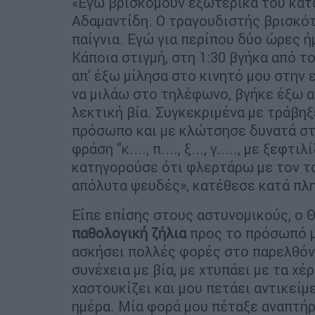
«Εγώ βρισκόμουν εξωτερικά του κατ
Αδαμαντίδη. Ο τραγουδιστής βρισκότ
παίγνια. Εγώ για περίπου δύο ώρες ή
Κάποια στιγμή, στη 1:30 βγήκα από 
απ' έξω μίλησα στο κινητό μου στην 
να μιλάω στο τηλέφωνο, βγήκε έξω α
λεκτική βία. Συγκεκριμένα με τράβηξ
πρόσωπο και με κλώτσησε δυνατά στ
φράση "κ...., π...., ξ..., γ....., με ξ
κατηγορούσε ότι φλερτάρω με τον ταξ
απόλυτα ψευδές», κατέθεσε κατά πλ
Είπε επίσης στους αστυνομικούς, ο 
παθολογική ζήλια
προς το πρόσωπό μο
ασκήσει πολλές φορές στο παρελθόν 
συνέχεια με βία, με χτυπάει με τα χέ
χαστουκίζει και μου πετάει αντικεί
ημέρα. Μία φορά μου πέταξε αναπτήρ