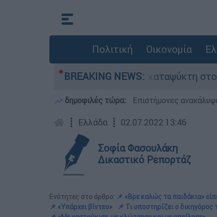
Πολιτική
Οικονομία
Ελ
εκρό του πατέρα σε καταψύκτη στον Μυστρά
BREAKING NEWS:
δημοφιλές τώρα:
Επιστήμονες ανακάλυψα
┋
Ελλάδα
┋
02.07.2022 13:46
Σοφία Φασουλάκη
Δικαστικό Ρεπορτάζ
Ενότητες στο άρθρο:
📌 «Βρε καλώς τα παιδάκια» εί
📌 «Υπάρχει βίντεο»
📌 Τι υποστηρίζει ο δικηγόρος