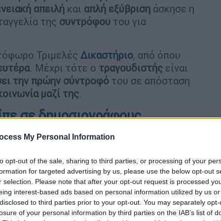
νειακή
απειλή
και
απλή
εξύβριση
άσκησε η
ταγγελία της
συντρόφου
του για
τόφωρο Τριμελές
Δικαστήριο
, από όπου
ευτέρα
. Μέχρι τότε ο
τραγουδιστής
είναι
σει την πρώην σύντροφό
του σε απόσταση
κοινωνία μαζί της
.
ίπε σε δημοσιογράφους
στην
Ευελπίδων
απευθύνθηκε στους
ocess My Personal Information
έγοντας:
«Βρε καλώς τα παιδάκια».
to opt-out of the sale, sharing to third parties, or processing of your per
φου «πώς ήταν το βράδυ σας στα
formation for targeted advertising by us, please use the below opt-out s
r selection. Please note that after your opt-out request is processed y
σε στον ίδιο τόνο
«όπως ήταν το δικό σας
eing interest-based ads based on personal information utilized by us or
disclosed to third parties prior to your opt-out. You may separately opt-
losure of your personal information by third parties on the IAB’s list of
νύχτα