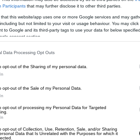
στις αρχές του β΄ μέρους από τον Σισέι. Στη
Participants
that may further disclose it to other third parties.
ευκαιρίες, μέχρι να φτάσουμε στο 5ο λεπτό
 that this website/app uses one or more Google services and may gath
ς (που είχε μπει αλλαγή και νωρίτερα είχε
including but not limited to your visit or usage behaviour. You may click 
 εκτέλεση κόρνερ και χάρισε στην ομάδα
 to Google and its third-party tags to use your data for below specifi
η Τορίνο... καλωσόρισε στη Serie A τη
ogle consent section.
λουσκόνι, νικώντας τη σχετικά εύκολα με
l Data Processing Opt Outs
o opt-out of the Sharing of my personal data.
In
o opt-out of the Sale of my Personal Data.
παρτσελόνα του Λεβαντόβσκι -
In
γιεκάνο
to opt-out of processing my Personal Data for Targeted
ing.
In
Μάντσεστερ Γιουνάιτεντ και
o opt-out of Collection, Use, Retention, Sale, and/or Sharing
ersonal Data that Is Unrelated with the Purposes for which it
' την Μπρέντφορντ!
lected.