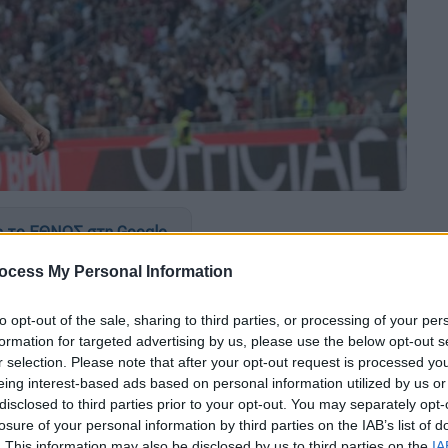
 το ΕΘΝΟΣ στη Google
ocess My Personal Information
α της
Serie A
αλλά βρήκε τη νίκη στις
τάμφρις.
to opt-out of the sale, sharing to third parties, or processing of your per
formation for targeted advertising by us, please use the below opt-out s
... ενάμισι λεπτό για να σκοράρει, στην
r selection. Please note that after your opt-out request is processed y
λά η ομάδα του Σιμόνε Ιντζάγκι έφτασε
eing interest-based ads based on personal information utilized by us or
2-1 τη Λέτσε στο «Βία ντελ Μάρε». Το
disclosed to third parties prior to your opt-out. You may separately opt-
losure of your personal information by third parties on the IAB’s list of
κετό για να «καθαρίσουν» το παιχνίδι οι
. This information may also be disclosed by us to third parties on the
IA