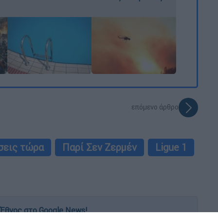
επόμενο άρθρο
σεις τώρα
Παρί Σεν Ζερμέν
Ligue 1
Έθνος στο Google News!