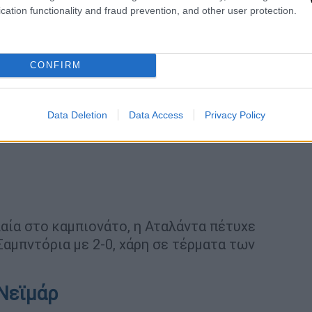
cation functionality and fraud prevention, and other user protection.
CONFIRM
Data Deletion
Data Access
Privacy Policy
λαία στο καμπιονάτο, η Αταλάντα πέτυχε
Σαμπντόρια με 2-0, χάρη σε τέρματα των
Νεϊμάρ