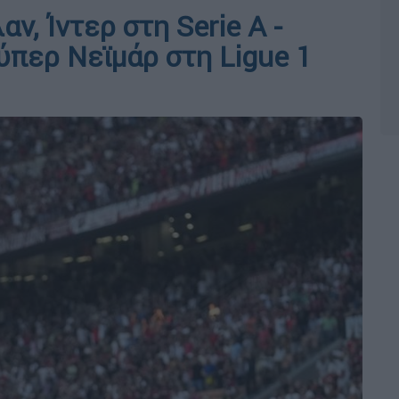
ν, Ίντερ στη Serie A -
ύπερ Νεϊμάρ στη Ligue 1