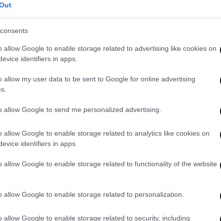
Out
consents
ώθηκε, άρχισε με νίκη την προσπάθεια για
o allow Google to enable storage related to advertising like cookies on
erie A, επικρατώντας 4-2 της Ουντινέζε
evice identifiers in apps.
λίας αιφνιδιάστηκαν και βρέθηκαν πίσω στο
του αμυντικού Ροντρίγκο Μπεκάο.
o allow my user data to be sent to Google for online advertising
s.
ην κατάσταση με το πέναλτι του Τεό
λλά οι φιλοξενούμενοι ισοφάρισαν στην
to allow Google to send me personalized advertising.
υ Μασίνα. Οι Ροσονέτι όμως ευτύχησαν να
 του β΄ ημιχρόνου χάρη στον Μπραχίμ
o allow Google to enable storage related to analytics like cookies on
εύτερο τέρμα του Ρέμπιτς.
evice identifiers in apps.
o allow Google to enable storage related to functionality of the website
o allow Google to enable storage related to personalization.
o allow Google to enable storage related to security, including