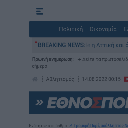
Πολιτική
Οικονομία
Ε
 Σε κατάσταση Red Code η Αττική και άλλες 5 πε
BREAKING NEWS:
Πρωινή ενημέρωση:
➔ Δείτε τα πρωτοσέλι
σήμερα
┋
Αθλητισμός
┋
14.08.2022 00:15
Ενότητες στο άρθρο:
📌 Τρομερή Παρί, ασύλληπτος Ν