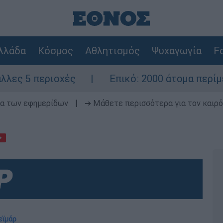
λλάδα
Κόσμος
Αθλητισμός
Ψυχαγωγία
Fo
ριοχές
Επικό: 2000 άτομα περίμεναν τον
δα των εφημερίδων
|
➔ Μάθετε περισσότερα για τον καιρό
εϊμάρ