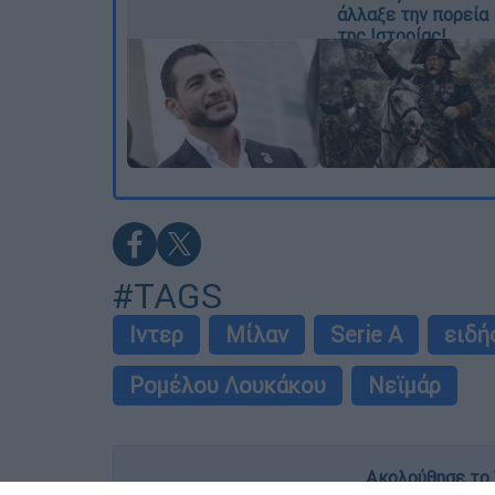
άλλαξε την πορεία
της Ιστορίας!
#TAGS
Ιντερ
Μίλαν
Serie A
ειδή
Ρομέλου Λουκάκου
Νεϊμάρ
Ακολούθησε το 