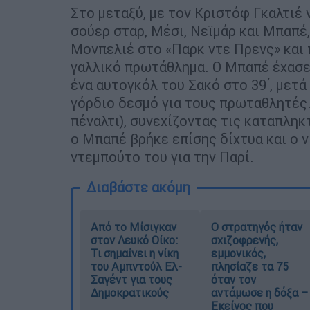
Στο μεταξύ, με τον Κριστόφ Γκαλτιέ 
σούερ σταρ, Μέσι, Νεϊμάρ και Μπαπέ,
Μονπελιέ στο «Παρκ ντε Πρενς» και 
γαλλικό πρωτάθλημα. Ο Μπαπέ έχασε π
ένα αυτογκόλ του Σακό στο 39΄, μετά
γόρδιο δεσμό για τους πρωταθλητές.
πέναλτι), συνεχίζοντας τις καταπληκ
ο Μπαπέ βρήκε επίσης δίχτυα και ο
ντεμπούτο του για την Παρί.
Διαβάστε ακόμη
Από το Μίσιγκαν
O στρατηγός ήταν
στον Λευκό Οίκο:
σχιζοφρενής,
Τι σημαίνει η νίκη
εμμονικός,
του Αμπντούλ Ελ-
πλησίαζε τα 75
Σαγέντ για τους
όταν τον
Δημοκρατικούς
αντάμωσε η δόξα –
Εκείνος που