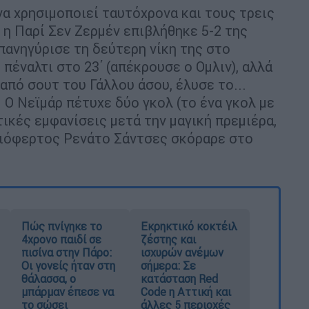
να χρησιμοποιεί ταυτόχρονα και τους τρεις
 η Παρί Σεν Ζερμέν επιβλήθηκε 5-2 της
πανηγύρισε τη δεύτερη νίκη της στο
έναλτι στο 23΄ (απέκρουσε ο Ομλιν), αλλά
 από σουτ του Γάλλου άσου, έλυσε το...
 Ο Νεϊμάρ πέτυχε δύο γκολ (το ένα γκολ με
τικές εμφανίσεις μετά την μαγική πρεμιέρα,
 νιόφερτος Ρενάτο Σάντσες σκόραρε στο
Πώς πνίγηκε το
Εκρηκτικό κοκτέιλ
4χρονο παιδί σε
ζέστης και
πισίνα στην Πάρο:
ισχυρών ανέμων
Οι γονείς ήταν στη
σήμερα: Σε
θάλασσα, ο
κατάσταση Red
μπάρμαν έπεσε να
Code η Αττική και
το σώσει
άλλες 5 περιοχές