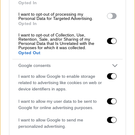
γηπεδούχους.
Opted In
Ο Μπετανκούρ έγραψε το 3-2 στο 47' κι
I want to opt-out of processing my
Personal Data for Targeted Advertising.
ύστερα άρχισε η... καταιγίδα Σον. Ο
Opted In
Νοτιοκορεάτης με τρία γκολ σε 15' λεπτά
I want to opt-out of Collection, Use,
(73΄, 84΄, 88΄) διαμόρφωσε το τελικό 6-2 που
Retention, Sale, and/or Sharing of my
Personal Data that Is Unrelated with the
κρατάει την Τότεναμ του Αντόνιο Κόντε σε
Purposes for which it was collected.
Opted Out
τροχιά πρωταθλητισμού.
Της... ισοπαλίας η Νιούκαστλ
Google consents
I want to allow Google to enable storage
Στο μεταξύ, σε ομάδα ισοπαλιών
related to advertising like cookies on web or
εξελίσσεται η Νιούκαστλ, καθώς «κόλλησε»
device identifiers in apps.
στο 1-1 με την Μπόρνμουθ. Οι Καρακάξες
I want to allow my user data to be sent to
έμειναν για έκτο σερί ματς δίχως νίκη, τα
Google for online advertising purposes.
πέντε εκ των οποίων μάλιστα έληξαν
ισόπαλα, ενώ έχουν ηττηθεί κι απ' τη
I want to allow Google to send me
Λίβερπουλ στις καθυστερήσεις.
personalized advertising.