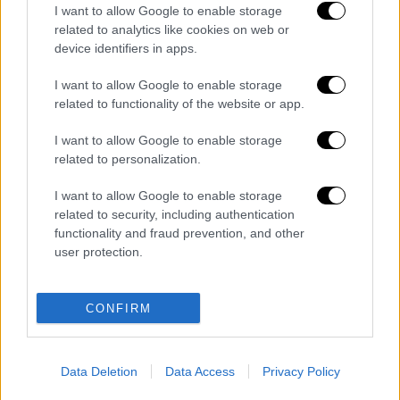
I want to allow Google to enable storage
Όσο κι αν προσπάθησαν οι γηπεδούχοι δεν
related to analytics like cookies on web or
μπόρεσαν να βρουν τον δρόμο προς τα
device identifiers in apps.
δίχτυα και όλες οι προσπάθειές τους
σταμάτησαν πάνω στον εντυπωσιακό Νέτο,
I want to allow Google to enable storage
related to functionality of the website or app.
ο οποίος κατέβασε ρολά με πέντε
επεμβάσεις. Μάλιστα η Μπόρνμουθ πήρε το
I want to allow Google to enable storage
προβάδισμα με τον Μπίλινγκ στο 62'. Το
related to personalization.
μόνο που κατάφερε η Νιούκαστλ ήταν να
I want to allow Google to enable storage
ισοφαρίσει τέσσερα λεπτά αργότερα (66') με
related to security, including authentication
εύστοχη εκτέλεση πέναλτι του Ίσακ.
functionality and fraud prevention, and other
user protection.
Διαβάστε ακόμη
Συνελήφθησαν δύο μέλη μαφίας στο
CONFIRM
Παλαιό Φάληρο - Οι εκβιασμοί, οι
ξυλοδαρμοί και τα προσωνύμια «πίτμπουλ»
και «μπουλντόγκ»
Βίντεο-σοκ από το μακελειό σε σχολείο
Data Deletion
Data Access
Privacy Policy
στην Ταϊλάνδη: Η στιγμή που ο 14χρονος