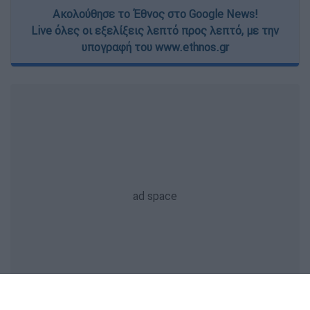
Ακολούθησε το Έθνος στο Google News!
Live όλες οι εξελίξεις λεπτό προς λεπτό, με την
υπογραφή του www.ethnos.gr