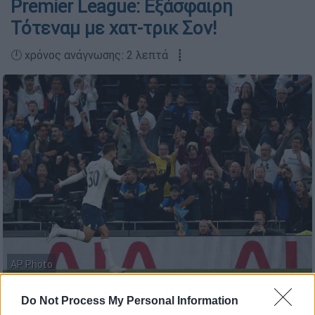
Premier League: Εξάσφαιρη
Τότεναμ με χατ-τρικ Σον!
🕛 χρόνος ανάγνωσης: 2 λεπτά ┋
AP Photo
Do Not Process My Personal Information
Προσθέστε το ΕΘΝΟΣ στη Google