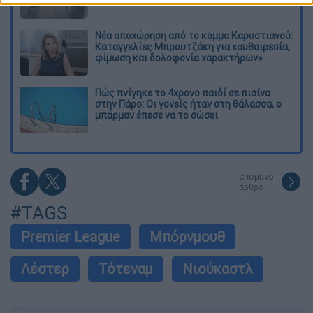
ανοίγει πυρ - Στους 9 ανέβηκαν οι νεκροί
Νέα αποχώρηση από το κόμμα Καρυστιανού:
Καταγγελίες Μπρουτζάκη για «αυθαιρεσία,
φίμωση και δολοφονία χαρακτήρων»
Πώς πνίγηκε το 4χρονο παιδί σε πισίνα
στην Πάρο: Οι γονείς ήταν στη θάλασσα, ο
μπάρμαν έπεσε να το σώσει
επόμενο
άρθρο
#TAGS
Premier League
Μπόρνμουθ
Λέστερ
Τότεναμ
Νιούκαστλ