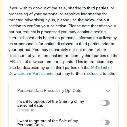
If you wish to opt-out of the sale, sharing to third parties, or
Η
Τότεναμ
ήταν ισοπεδωτική και σάρωσε με
processing of your personal or sensitive information for
targeted advertising by us, please use the below opt-out
6-2 την ουραγό της
Premier League
,
Λέστερ
.
section to confirm your selection. Please note that after your
Με χατ-τρικ του
Σον
τα Σπιρούνια ανέβηκαν
opt-out request is processed you may continue seeing
στην πρώτη θέση της βαθμολογίας μαζί με
interest-based ads based on personal information utilized by
τη Μάντσεστερ Σίτι, περιμένοντας το
us or personal information disclosed to third parties prior to
your opt-out. You may separately opt-out of the further
παιχνίδι της Άρσεναλ που έχει ένα ματς
disclosure of your personal information by third parties on the
λιγότερο και αντιμετωπίζει την
IAB’s list of downstream participants. This information may
Μπρέντφορντ.
also be disclosed by us to third parties on the
IAB’s List of
Downstream Participants
that may further disclose it to other
Για ένα ημίχρονο το ματς ήταν... ντέρμπι. Η
third parties.
Λέστερ προηγήθηκε στο 6' με πέναλτι του
Please note that this website/app uses one or more Google
Personal Data Processing Opt Outs
Τίλεμανς, η Τότεναμ απάντησε άμεσα με
services and may gather and store information including but
γκολ του Κέιν στο 8' και με τον Ντάιερ στο
not limited to your visit or usage behaviour. You may click to
I want to opt-out of the Sharing of my
personal data.
21' για το 2-1. Οι Αλεπούδες ισοφάρισαν με
grant or deny consent to Google and its third-party tags to
Opted In
use your data for below specified purposes in below Google
τον Μάντισον στο 41' σε 2-2 αλλά το
consent section.
I want to opt-out of the Sale of my
δεύτερο ημίχρονο ήταν μονόλογος για τους
Personal Data.