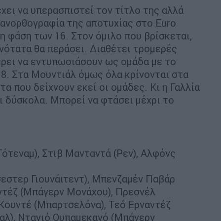
χει να υπερασπιστεί τον τίτλο της αλλά
ν ανορθογραφία της αποτυχίας στο Euro
η φάση των 16. Στον όμιλο που βρίσκεται,
ανότατα θα περάσει. Διαθέτει τρομερές
έρει να εντυπωσιάσουν ως ομάδα με το
8. Στα Μουντιάλ όμως όλα κρίνονται στα
α που δείχνουν εκεί οι ομάδες. Κι η Γαλλία
ει δύσκολα. Μπορεί να φτάσει μέχρι το
(Τότεναμ), Στιβ Μανταντά (Ρεν), Αλφόνς
εστερ Γιουνάιτεντ), Μπενζαμέν Παβάρ
ντέζ (Μπάγερν Μονάχου), Πρεσνέλ
λ Κουντέ (Μπαρτσελόνα), Τεό Ερναντέζ
ναλ), Νταγιό Ουπαμεκανό (Μπάγερν