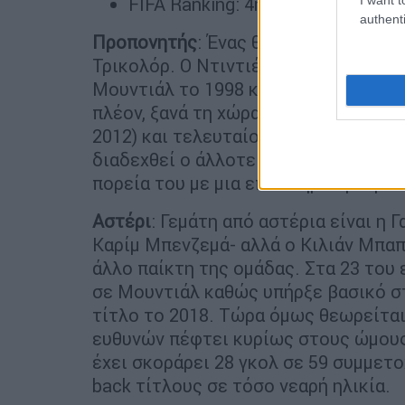
FIFA Ranking: 4η θέση
authenti
Προπονητής
: Ένας θρύλος του γαλλ
Τρικολόρ. Ο Ντιντιέ Ντεσάν ήταν ο 
Μουντιάλ το 1998 και μια εικοσαετία
πλέον, ξανά τη χώρα στην κορυφή το
2012) και τελευταίο χρόνο του στην 
διαδεχθεί ο άλλοτε συμπαίκτης του Ζι
πορεία του με μια επιτυχημένη παρο
Αστέρι
: Γεμάτη από αστέρια είναι η 
Καρίμ Μπενζεμά- αλλά ο Κιλιάν Μπα
άλλο παίκτη της ομάδας. Στα 23 του 
σε Μουντιάλ καθώς υπήρξε βασικό σ
τίτλο το 2018. Τώρα όμως θεωρείται
ευθυνών πέφτει κυρίως στους ώμους
έχει σκοράρει 28 γκολ σε 59 συμμετοχ
back τίτλους σε τόσο νεαρή ηλικία.