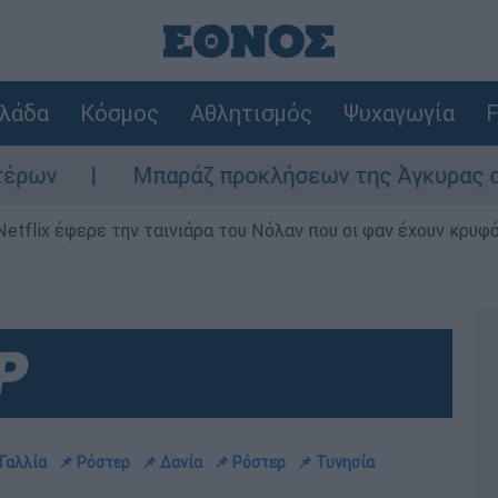
λάδα
Κόσμος
Αθλητισμός
Ψυχαγωγία
F
Μπαράζ προκλήσεων της Άγκυρας στο Αιγαίο: Ε
Netflix έφερε την ταινιάρα του Νόλαν που οι φαν έχουν κρυφό
 Γαλλία
📌 Ρόστερ
📌 Δανία
📌 Ρόστερ
📌 Τυνησία