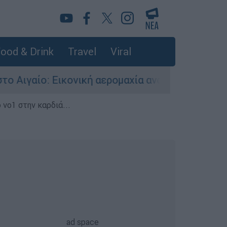
ood & Drink
Travel
Viral
ικονική αερομαχία ανάμεσα σε ελληνικά και του
 νο1 στην καρδιά...