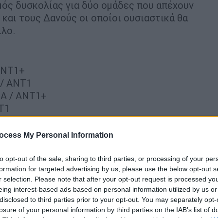
μός δυσκολίας για δύο ομάδες που απέχουν
 και τους Δανούς οι οποίοι ουσιαστικά θα
ιλο.
ANT1+
 / ANT1
ΙΑ / ANT1+
NT1
 ANT1
/ ANT1+
ocess My Personal Information
to opt-out of the sale, sharing to third parties, or processing of your per
formation for targeted advertising by us, please use the below opt-out s
r selection. Please note that after your opt-out request is processed y
eing interest-based ads based on personal information utilized by us or
ιλος - Φαβορί η Ολλανδία, μάχη
disclosed to third parties prior to your opt-out. You may separately opt-
ματικό το Κατάρ
losure of your personal information by third parties on the IAB’s list of