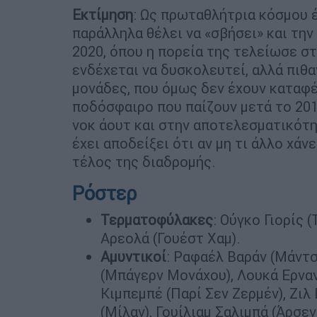
Εκτίμηση
: Ως πρωταθλήτρια κόσμου έ
παράλληλα θέλει να «σβήσει» και τη
2020, όπου η πορεία της τελείωσε στ
ενδέχεται να δυσκολευτεί, αλλά πιθ
μονάδες, που όμως δεν έχουν καταφ
ποδόσφαιρο που παίζουν μετά το 201
νοκ άουτ και στην αποτελεσματικότητ
έχει αποδείξει ότι αν μη τι άλλο χάν
τέλος της διαδρομής.
Ρόστερ
Τερματοφύλακες
: Ούγκο Γιορίς 
Αρεολά (Γουέστ Χαμ).
Αμυντικοί
: Ραφαέλ Βαράν (Μάντσ
(Μπάγερν Μονάχου), Λουκά Ερνα
Κιμπεμπέ (Παρί Σεν Ζερμέν), Ζι
(Μίλαν), Γουίλιαμ Σαλιμπά (Άρσε