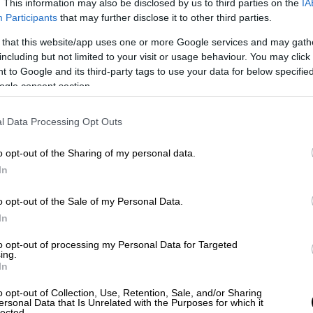
. This information may also be disclosed by us to third parties on the
IA
Participants
that may further disclose it to other third parties.
 that this website/app uses one or more Google services and may gath
ιλος - Η Αγγλία τον πρώτο λόγο, όλα
including but not limited to your visit or usage behaviour. You may click 
 to Google and its third-party tags to use your data for below specifi
ogle consent section.
ιλος - «Άχαστη» η Αργεντινή,
l Data Processing Opt Outs
Πολωνία, βελτιωμένη η Σ. Αραβία
o opt-out of the Sharing of my personal data.
In
o opt-out of the Sale of my Personal Data.
In
to opt-out of processing my Personal Data for Targeted
ing.
In
o opt-out of Collection, Use, Retention, Sale, and/or Sharing
ersonal Data that Is Unrelated with the Purposes for which it
lected.