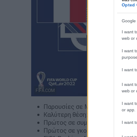
Opted 
Google 
I want t
web or d
I want t
purpose
I want 
I want t
FIFA.COM
web or d
I want t
Παρουσίες σε Μουντιάλ: 16
or app.
Καλύτερη θέση: Κατάκτηση (1998
Πρώτος σε συμμετοχές: Λιλιάν Τ
I want t
Πρώτος σε γκολ: Τιερί Ανρί (51)
I want t