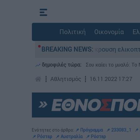
Πολιτική
Οικονομία
Ελ
σε τη ζωή του στη σύγκρουση ελικοπτέρων
BREAKING NEWS:
δημοφιλές τώρα:
Σου καίει το μυαλό: Το 
┋
Αθλητισμός
┋
16.11.2022 17:27
Ενότητες στο άρθρο:
📌 Πρόγραμμα
📌 233083_1
📌
📌 Ρόστερ
📌 Αυστραλία
📌 Ρόστερ