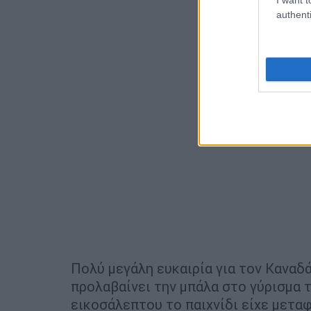
authenti
Πολύ μεγάλη ευκαιρία για τον Καναδά
προλαβαίνει την μπάλα στο γύρισμα 
εικοσάλεπτου το παιχνίδι είχε μεταφ