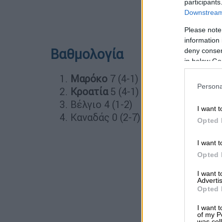
participants
Downstream 
Please note
information 
Βαθμολογία
deny consent
in below Go
Μαρόκο
7 (4-1)
Persona
Κροατία
5 (4-1)
Βέλγιο 4 (1-2)
I want t
Καναδάς 0 (2-7)
Opted 
I want t
Opted 
I want 
Advertis
Opted 
I want t
of my P
was col