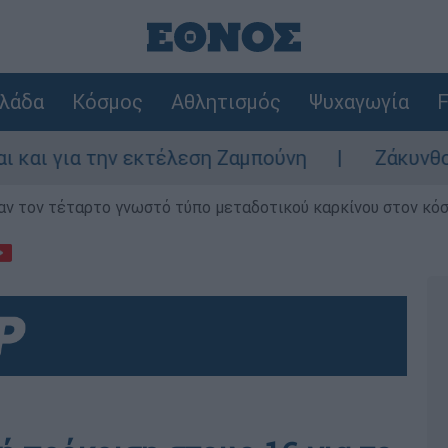
λάδα
Κόσμος
Αθλητισμός
Ψυχαγωγία
F
ην εκτέλεση Ζαμπούνη
Ζάκυνθος: Τι απαντά
ν τον τέταρτο γνωστό τύπο μεταδοτικού καρκίνου στον κό