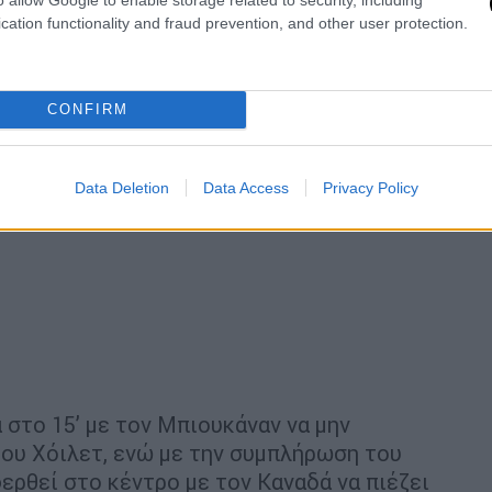
cation functionality and fraud prevention, and other user protection.
CONFIRM
Data Deletion
Data Access
Privacy Policy
 στο 15’ με τον Μπιουκάναν να μην
του Χόιλετ, ενώ με την συμπλήρωση του
ερθεί στο κέντρο με τον Καναδά να πιέζει