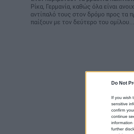
Ρίκα, Γερμανία, καθώς όλα είναι ανοι
αντίπαλό τους στον δρόμο προς τα π
παίξουν με τον δεύτερο του ομίλου..
Do Not Pr
If you wish 
sensitive in
confirm you
continue se
information 
further disc