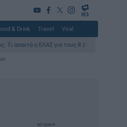
ood & Drink
Travel
Viral
 η ΕΛΑΣ για τους 8 βιασμούς τουριστριών - «Μό
σμο