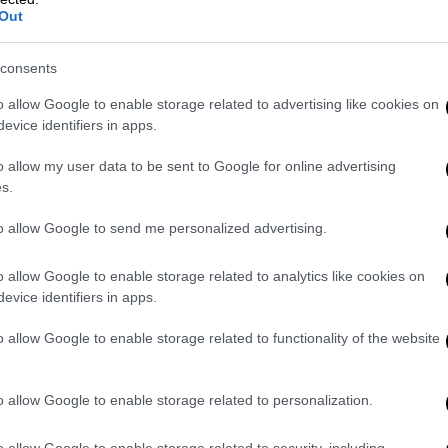
Out
consents
o allow Google to enable storage related to advertising like cookies on
evice identifiers in apps.
o allow my user data to be sent to Google for online advertising
s.
to allow Google to send me personalized advertising.
 οι Μαροκινοί, όταν μετά την τρομερή
o allow Google to enable storage related to analytics like cookies on
πόργιαν, ο οποίος βγήκε από την περιοχή
evice identifiers in apps.
ον «κρέμασε» και έστειλε την μπάλα στα
o allow Google to enable storage related to functionality of the website
o allow Google to enable storage related to personalization.
o allow Google to enable storage related to security, including