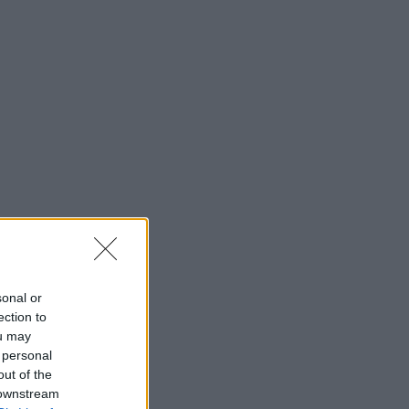
sonal or
ection to
ou may
 personal
out of the
 downstream