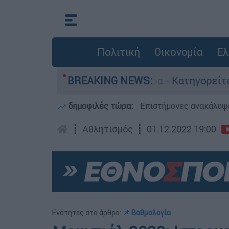
Πολιτική
Οικονομία
Ελ
κτονίες στην Ελλάδα - Κατηγορείται και για τ
BREAKING NEWS:
δημοφιλές τώρα:
Επιστήμονες ανακάλυψα
┋
Αθλητισμός
┋
01.12.2022 19:00
Ενότητες στο άρθρο:
📌 Βαθμολογία