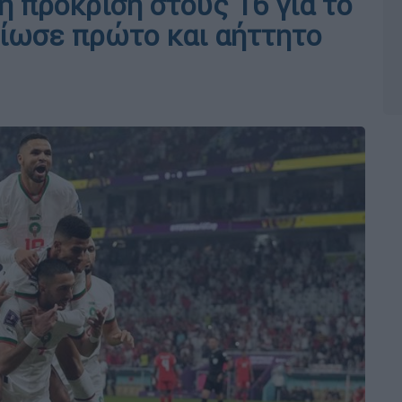
ή πρόκριση στους 16 για το
ίωσε πρώτο και αήττητο