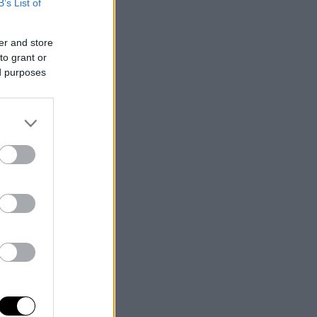
B’s List of
er and store
to grant or
ed purposes