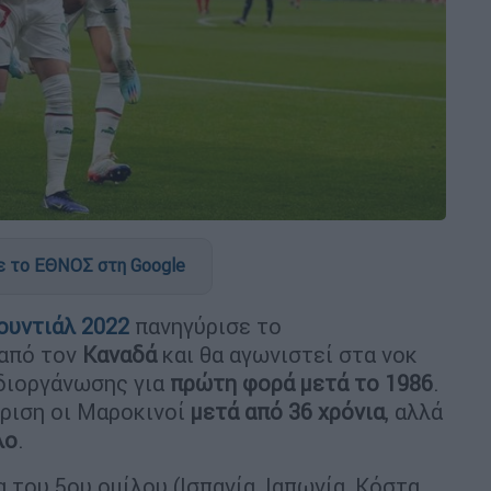
 το ΕΘΝΟΣ στη Google
υντιάλ 2022
πανηγύρισε το
 από τον
Καναδά
και θα αγωνιστεί στα νοκ
διοργάνωσης για
πρώτη φορά μετά το 1986
.
κριση οι Μαροκινοί
μετά από 36 χρόνια
, αλλά
λο
.
 του 5ου ομίλου (Ισπανία, Ιαπωνία, Κόστα