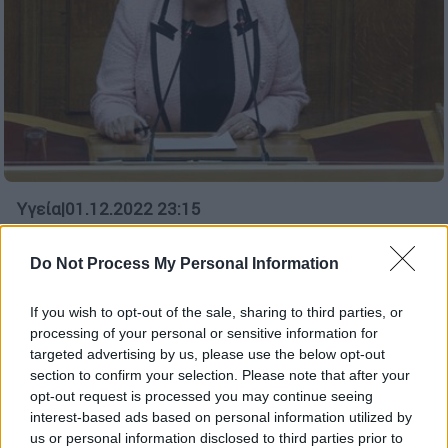
Υγεία
|
01.12.2022 23:15
Γκάγκα: Χορήγηση μηνιαίου κινήτρου
250 ευρώ σε όλους τους γιατρούς του
Do Not Process My Personal Information
ΕΚΑΒ - Τι είπε η αναπληρώτρια
υπουργός Υγείας
If you wish to opt-out of the sale, sharing to third parties, or
processing of your personal or sensitive information for
Τη χορήγηση μηνιαίου οικονομικού κινήτρου
targeted advertising by us, please use the below opt-out
προσέλκυσης και παραμονής, ύψους 250
section to confirm your selection. Please note that after your
ευρώ, σε όλους τους γιατρούς του ΕΚΑΒ,
opt-out request is processed you may continue seeing
interest-based ads based on personal information utilized by
ανακοίνωσε από το βήμα της Βουλής, η
us or personal information disclosed to third parties prior to
αναπληρώτρια υπουργός Υγείας, Ασημίνα