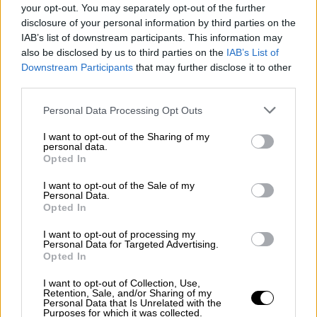
your opt-out. You may separately opt-out of the further
Γκάγκα
disclosure of your personal information by third parties on the
IAB’s list of downstream participants. This information may
also be disclosed by us to third parties on the
IAB’s List of
Downstream Participants
that may further disclose it to other
third parties.
Please note that this website/app uses one or more Google
Personal Data Processing Opt Outs
services and may gather and store information including but
not limited to your visit or usage behaviour. You may click to
I want to opt-out of the Sharing of my
personal data.
grant or deny consent to Google and its third-party tags to
Opted In
use your data for below specified purposes in below Google
consent section.
I want to opt-out of the Sale of my
Personal Data.
Opted In
I want to opt-out of processing my
Personal Data for Targeted Advertising.
Opted In
Αθλητισμός
|
01.12.2022 23:00
I want to opt-out of Collection, Use,
Μουντιάλ 2022: Κι όμως οι Γερμανοί
Retention, Sale, and/or Sharing of my
Personal Data that Is Unrelated with the
απέτυχαν ξανά! Δεύτερος σερί
Purposes for which it was collected.