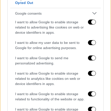
Opted Out
αποκλεισμός απ' τους ομίλους παρά τη
νίκη με 4-2 επί της Κόστα Ρίκα
Google consents
Τέσσερα χρόνια μετά το ναυάγιο στο
I want to allow Google to enable storage
Μουντιάλ της Ρωσίας οι Γερμανοί
related to advertising like cookies on web or
αποχωρούν ξανά πρόωρα απ' τη διοργάνωση
device identifiers in apps.
I want to allow my user data to be sent to
Google for online advertising purposes.
I want to allow Google to send me
personalized advertising.
I want to allow Google to enable storage
related to analytics like cookies on web or
device identifiers in apps.
I want to allow Google to enable storage
related to functionality of the website or app.
I want to allow Google to enable storage