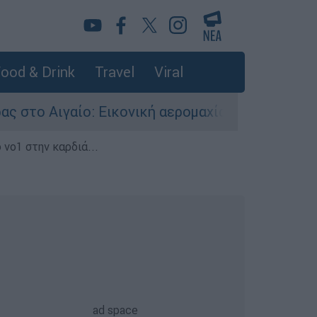
ood & Drink
Travel
Viral
ίο: Εικονική αερομαχία ανάμεσα σε ελληνικά κα
 νο1 στην καρδιά...