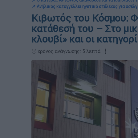
📌 Ο πατέρας Αντώνιος απαγορεύεται να πλησιάζει τι
📌 Ανήλικος καταγγέλλει ηγετικό στέλεχος για ασέλγ
Κιβωτός του Κόσμου: Φ
κατάθεσή του – Στο μικ
κλουβί» και οι κατηγορ
🕛 χρόνος ανάγνωσης: 5 λεπτά ┋