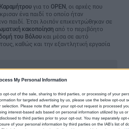
Καραμήτρου
για το
OPEN
, οι αρχές που
κρισαν ένα παιδί το οποίο ήταν
νο παιδί. Έτσι λοιπόν επικεντρώθηκαν σε
ωματική κακοποίηση
από το περιβόητο
δομή του Βόλου
και μέσα σε αυτό
 τους, καθώς και την εξαντλητική εργασία
ocess My Personal Information
ματική κατάθεση από τον 19χρονο που
to opt-out of the sale, sharing to third parties, or processing of your per
εχος της ΜΚΟ
formation for targeted advertising by us, please use the below opt-out s
r selection. Please note that after your opt-out request is processed y
eing interest-based ads based on personal information utilized by us or
disclosed to third parties prior to your opt-out. You may separately opt-
 Αντώνιος απαγορεύεται να πλησιάζει
losure of your personal information by third parties on the IAB’s list of
γή