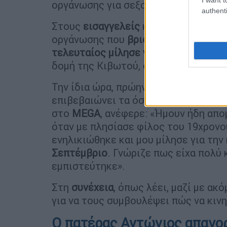
οργάνωσης για σεξουαλική κακοποίη
authenti
Στους
εισαγγελείς
κατέθεσε επίσης 
οργάνωσης που
βρισκόταν στην Ολλα
τελευταίος μίλησε για σωματική του
δομή της Κιβωτού, σύμφωνα με την 
Την ίδια ώρα, πρώην εργαζόμενη σε 
επιβεβαιώνει τα όσα είπε για την κ
στο
MEGA
, ανέφερε: «Ήμουν ήδη απ
όταν με πλησίασε φίλος του 19χρονο
ενηλικιώθηκε και μου μίλησε για τη
Σεπτέμβριο
. Γνώριζε πως είχα πολύ 
εμπιστεύτηκε».
Στη
συνέχεια
, όπως λέει, μαζί με α
για να τους συμβουλέψει πώς να κινη
Ο πατέρας Αντώνιος απαγορ