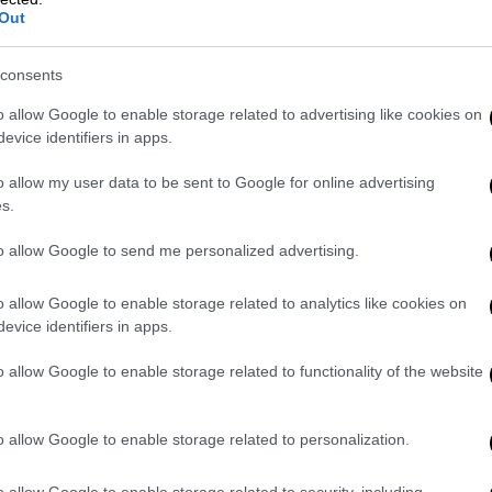
Out
consents
αν στα παραπάνω θέματα λόγο του φόβου
o allow Google to enable storage related to advertising like cookies on
τι ο παράγοντας αυτός το «κλείδωσε». Έτσι
evice identifiers in apps.
 μία κατάθεση
η οποία θέλουν να γίνει
ροκειμένου να δώσει
περισσότερα στοιχεία
o allow my user data to be sent to Google for online advertising
 19χρονου αφορούν σοβαρά αδικήματα όπως
s.
to allow Google to send me personalized advertising.
α
για το «πράσινο κλουβί» βρίσκεται σε
o allow Google to enable storage related to analytics like cookies on
πό τους αστυνομικούς να μεταβούν στο
evice identifiers in apps.
σύνη
.
o allow Google to enable storage related to functionality of the website
από τον 19χρονο που είχε
χος της ΜΚΟ
o allow Google to enable storage related to personalization.
γειλε πρώτος ηγετικό στέλεχος της
o allow Google to enable storage related to security, including