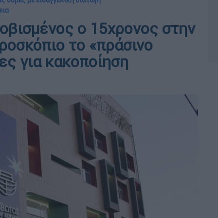
ς δομές με εισαγγελική διαταγή
εια
οβισμένος ο 15χρονος στην
ροσκόπιο το «πράσινο
ίες για κακοποίηση