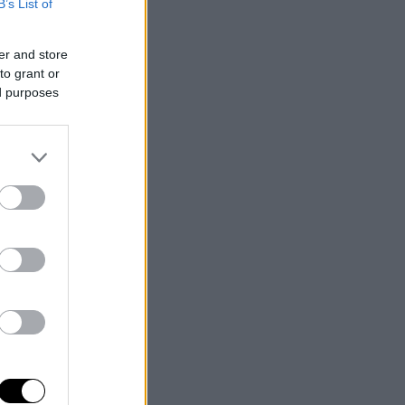
B’s List of
er and store
to grant or
ed purposes