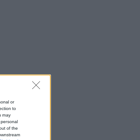
sonal or
ection to
ou may
 personal
out of the
 downstream