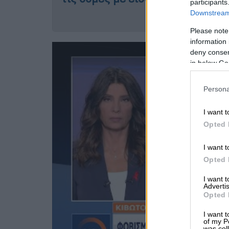
participants
Downstream 
Please note
information 
deny consent
in below Go
Persona
I want t
Opted 
I want t
Opted 
I want 
Advertis
Opted 
I want t
of my P
was col