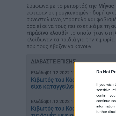
Σύμφωνα με το ρεπορτάζ της
Μήνας 
έφτασαν στη συγκεκριμένη δομή αντί
συνεσταλμένο, ντροπαλό και φοβισμέ
όσα είχε να τους πει σχετικά με τη
σ
«
πράσινο κλουβί»
το οποίο ήταν στη
κλείδωναν τα παιδιά για την τιμωρία
που τους έβαζαν να κάνουν.
ΔΙΑΒΑΣΤΕ ΕΠΙΣΗΣ
Do Not Pr
Ελλάδα
|
01.12.2022 17:39
Κιβωτός του Κόσμου: Συμπληρω
If you wish 
είχε καταγγείλει ηγετικό στέλ
sensitive in
confirm you
continue se
Ελλάδα
|
01.12.2022 14:00
information 
Κιβωτός του Κόσμου: Ο πατέρας
further disc
τις δομές με εισαγγελική διατα