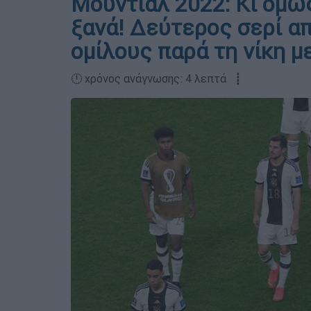
Μουντιάλ 2022: Κι όμως
ξανά! Δεύτερος σερί α
ομίλους παρά τη νίκη μ
🕛 χρόνος ανάγνωσης: 4 λεπτά ┋