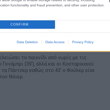
cation functionality and fraud prevention, and other user protection.
CONFIRM
Data Deletion
Data Access
Privacy Policy
ελειώσει το παιχνίδι από νωρίς με τις
 Γκνάμπρι (39'), αλλά και οι Κοσταρικανοί
ν τα Πάντσερ καθώς στο 43' ο Φούλερ είχε
 τον Νόιερ.