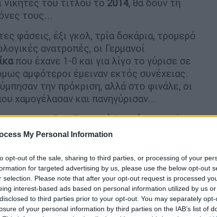
ι νικητές του τίτλου το
2014
, θα δουν τη
όνες τους...
ες φάσεις, έξι γκολ, τρία δοκάρια, τρομερό
ολογικές ανατροπές, οι Γερμανοί
ίκα
που έχανε 1-0 και για λίγο το γύρισε σε
 όμως αμφότεροι έμειναν εκτός συνέχειας.
ύμπησαν την πρόκριση, αλλά στο φινάλε, οι
που χαμογέλασαν και πανηγύρισαν...
έγραψε ιστορία η
Στεφανί Φραπάρ
, η οποία
ύει αγώνα σε Παγκόσμιο Κύπελλο. Η Γαλλίδα
ocess My Personal Information
 Ligue 1, το Champions League και τον
 έκανε ντεμπούτο και σε Μουντιάλ
to opt-out of the sale, sharing to third parties, or processing of your per
τρο στον χώρο του ποδοσφαίρου.
formation for targeted advertising by us, please use the below opt-out s
r selection. Please note that after your opt-out request is processed y
eing interest-based ads based on personal information utilized by us or
disclosed to third parties prior to your opt-out. You may separately opt-
losure of your personal information by third parties on the IAB’s list of