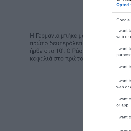
Opted 
Google 
I want t
Η Γερμανία μπήκε με το... μαχαίρι σ
web or d
πρώτο δευτερόλεπτο για το γκολ, το
I want t
ήρθε στο 10'. Ο Ράουμ έκανε το γέμισ
purpose
κεφαλιά στο πρώτο δοκάρι άνοιξε το 
I want 
I want t
web or d
I want t
or app.
I want t
I want t