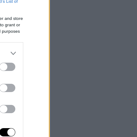
B’s List of
er and store
to grant or
ed purposes