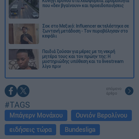
Κυνήγι χρόνου στα λεωφορεία: Δρομολόγια
που «δεν βγαίνουν» και προειδοποιήσεις
Σοκ στο Μεξικό: Influencer εκτελέστηκε σε
ζωντανή μετάδοση - Τον πυροβόλησαν στο
κεφάλι
Παιδιά ζούσαν για μέρες με τη νεκρή
μητέρα τους και τον πρώην της: Η
μυστηριώδης υπόθεση και το livestream
λίγο πριν
επόμενο
άρθρο
#TAGS
Μπάγερν Μονάχου
Ουνιόν Βερολίνου
ειδήσεις τώρα
Bundesliga