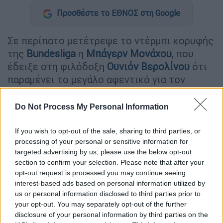
Προσθέστε το ΕΘΝΟΣ στη Google
Σε περίπατο μετέτρεψε το ντέρμπι κορυφής
της
Bundesliga
η
Μπάγερν Μονάχου
, που
έδειξε στη φιλόδοξη
Ουνιόν Βερολίνου
ότι
παραμένει το μεγάλο αφεντικό για τον
τίτλο. Οι Βαυαροί επικράτησαν με άνεση 3-0
των Βερολινέζων στην
Αλιάντς Αρένα
και
Do Not Process My Personal Information
παρέμειναν στην κορυφή της βαθμολογίας,
όπου συγκατοικούν με την
Ντόρτμουντ
.
If you wish to opt-out of the sale, sharing to third parties, or
processing of your personal or sensitive information for
Αντιθέτως, η Ουνιόν έμεινε τρεις βαθμούς
targeted advertising by us, please use the below opt-out
πίσω στην κούρσα για το πρωτάθλημα.
section to confirm your selection. Please note that after your
opt-out request is processed you may continue seeing
Η Μπάγερν χρειάστηκε ένα ημίχρονο για να
interest-based ads based on personal information utilized by
καθαρίσει το ντέρμπι και στη συνέχεια έκανε
us or personal information disclosed to third parties prior to
διαχείριση δεδομένου ότι προέρχεται από
your opt-out. You may separately opt-out of the further
disclosure of your personal information by third parties on the
ένα βαρύ πρόγραμμα με σερί αγώνες σε