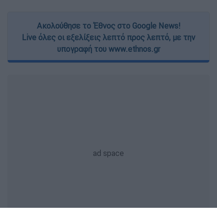
Ακολούθησε το Έθνος στο Google News!
Live όλες οι εξελίξεις λεπτό προς λεπτό, με την
υπογραφή του www.ethnos.gr