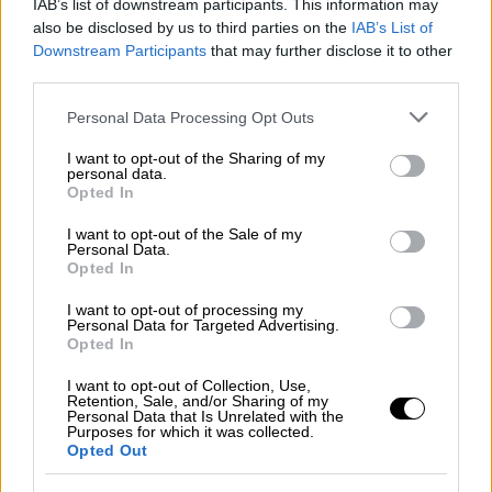
IAB’s list of downstream participants. This information may
πρωτάθλημα, Κύπελλο και Champions
also be disclosed by us to third parties on the
IAB’s List of
League. Η ήττα απ' την Γκλάντμπαχ την
Downstream Participants
that may further disclose it to other
περασμένη εβδομάδα πείσμωσε τους
third parties.
παίκτες του Γιούλιαν Νάγκελσμαν που
Please note that this website/app uses one or more Google
Personal Data Processing Opt Outs
σκόραραν τρία γκολ σε 15 λεπτά και
services and may gather and store information including but
κλείδωσαν το τρίποντο. Στο 31' ο Τσούπο-
not limited to your visit or usage behaviour. You may click to
I want to opt-out of the Sharing of my
personal data.
grant or deny consent to Google and its third-party tags to
Μοτίνγκ, στο 40' ο Κομάν και στο 45'+1' ο
Opted In
use your data for below specified purposes in below Google
Μουσιάλα διαμόρφωσαν το τελικό 3-0.
consent section.
I want to opt-out of the Sale of my
Personal Data.
Βαθμολογία (22 αγώνες)
Opted In
Μπάγερν Μονάχου 46
I want to opt-out of processing my
Personal Data for Targeted Advertising.
Ντόρτμουντ 46
Opted In
Ουνιόν Βερολίνου 43
I want to opt-out of Collection, Use,
Λειψία 42
Retention, Sale, and/or Sharing of my
Personal Data that Is Unrelated with the
Φράιμπουργκ 41
Purposes for which it was collected.
Opted Out
Άϊντραχτ Φρανκφούρτης 38
Βόλφσμπουργκ 33