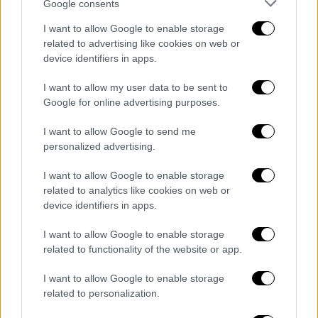
Google consents
Μάιντς 32
I want to allow Google to enable storage
Βέρντερ Βρέμης 30
related to advertising like cookies on web or
Γκλάντμπαχ 29
device identifiers in apps.
Λεβερκούζεν 28
Κολωνία 26
I want to allow my user data to be sent to
Google for online advertising purposes.
Άουγκσμπουργκ 24
Χέρτα Βερολίνου 20
I want to allow Google to send me
Στουτγκάρδη 19
personalized advertising.
Χοφενχάιμ 19
I want to allow Google to enable storage
Μπόχουμ 19
related to analytics like cookies on web or
Σάλκε 16
device identifiers in apps.
ΟΛΕΣ ΟΙ ΕΙΔΗΣΕΙΣ
I want to allow Google to enable storage
related to functionality of the website or app.
Παύλος Πολάκης: Παρέμβαση
εισαγγελέα για την ανάρτησή του - Ποια
I want to allow Google to enable storage
related to personalization.
αδικήματα θα διερευνηθούν
Μεγάλη επιχείρηση στη Σαλαμίνα: