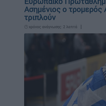
Ευρωπαϊκό Πρωτάθλημα
Ασημένιος ο τρομερός 
τριπλούν
🕛 χρόνος ανάγνωσης: 2 λεπτά ┋