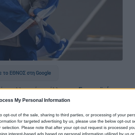
 το ΕΘΝΟΣ στη Google
ώτο ελληνικό μετάλλιο στο
Ευρωπαϊκό
εξάγεται στην
Κωνσταντινούπολη
. Ο
ocess My Personal Information
ταπληκτικό άλμα στα 16,58μ. κατέκτησε το
τριπλούν
.
to opt-out of the sale, sharing to third parties, or processing of your per
formation for targeted advertising by us, please use the below opt-out s
ανε έναν σταθερό αγώνα και πέτυχε τη
r selection. Please note that after your opt-out request is processed y
 του βάζοντας μεγάλη πίεση στους
eing interest-based ads based on personal information utilized by us or