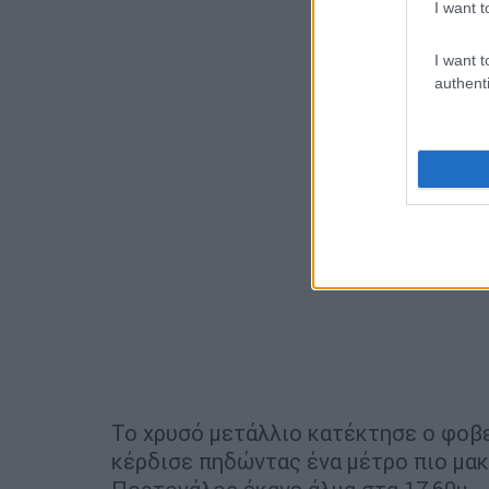
I want t
I want t
authenti
Το χρυσό μετάλλιο κατέκτησε ο φοβε
κέρδισε πηδώντας ένα μέτρο πιο μακ