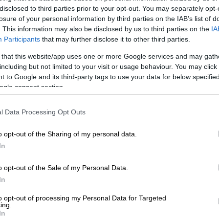
disclosed to third parties prior to your opt-out. You may separately opt-
 που πραγματικά απείλησε να του πάρει το
losure of your personal information by third parties on the IAB’s list of
ς, ο οποίος όμως στην τελευταία του
. This information may also be disclosed by us to third parties on the
IA
Πλησίασε αλλά όχι τόσο για να του στερήσει
Participants
that may further disclose it to other third parties.
 that this website/app uses one or more Google services and may gath
including but not limited to your visit or usage behaviour. You may click 
ικόπουλου
 to Google and its third-party tags to use your data for below specifi
ogle consent section.
l Data Processing Opt Outs
o opt-out of the Sharing of my personal data.
In
o opt-out of the Sale of my Personal Data.
In
to opt-out of processing my Personal Data for Targeted
ing.
In