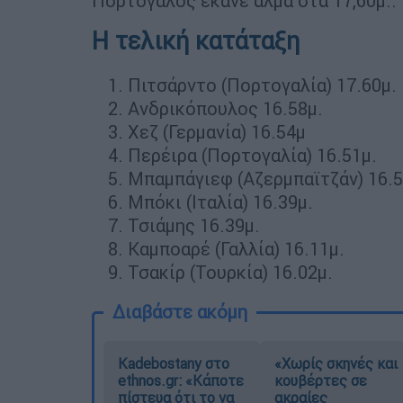
Πορτογάλος έκανε άλμα στα 17,60μ..
Η τελική κατάταξη
Πιτσάρντο (Πορτογαλία) 17.60μ.
Ανδρικόπουλος 16.58μ.
Χεζ (Γερμανία) 16.54μ
Περέιρα (Πορτογαλία) 16.51μ.
Μπαμπάγιεφ (Αζερμπαϊτζάν) 16.5
Μπόκι (Ιταλία) 16.39μ.
Τσιάμης 16.39μ.
Καμποαρέ (Γαλλία) 16.11μ.
Τσακίρ (Τουρκία) 16.02μ.
Διαβάστε ακόμη
Kadebostany στο
«Χωρίς σκηνές και
ethnos.gr: «Κάποτε
κουβέρτες σε
πίστευα ότι το να
ακραίες