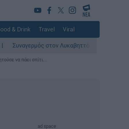
ood & Drink
Travel
Viral
ερμός στον Λυκαβηττό: Σορός σε προχωρημένη σ
τούσε να πάει σπίτι...