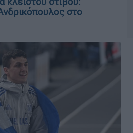
 κλειστού στίβου:
Ανδρικόπουλος στο