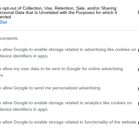
o opt-out of Collection, Use, Retention, Sale, and/or Sharing
ersonal Data that Is Unrelated with the Purposes for which it
lected.
Out
consents
o allow Google to enable storage related to advertising like cookies on
υδαιότερη στιγμή στην καριέρα του καθώς
evice identifiers in apps.
 σε μια μεγάλη διεθνή διοργάνωση. Άρχισε
o allow my user data to be sent to Google for online advertising
ο άκυρα καθώς ρίσκαρε για το μεγάλο άλμα.
s.
. και στην πέμπτη του προσπάθεια
εύτερη θέση στην Ευρώπη.
Ο 41χρονος
to allow Google to send me personalized advertising.
αλό αγώνα τερματίζοντας έβδομος, ενώ
o allow Google to enable storage related to analytics like cookies on
ε οριακά ένα πολύ μεγάλο άλμα που
evice identifiers in apps.
λια...
o allow Google to enable storage related to functionality of the website