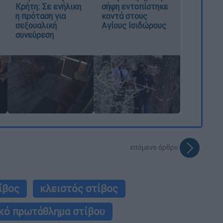
Κρήτη: Σε ενήλικη
σήψη εντοπίστηκε
η πρόταση για
κοντά στους
σεξουαλική
Αγίους Ισιδώρους
συνεύρεση
επόμενο άρθρο
ίβος
κλειστός στίβος
κό πρωτάθλημα στίβου