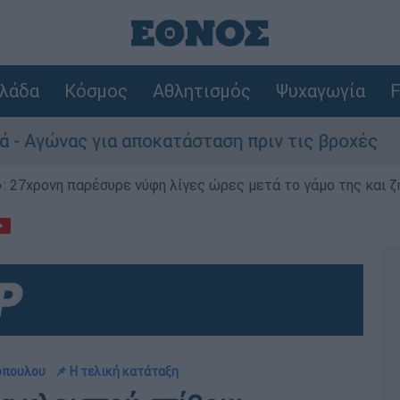
λάδα
Κόσμος
Αθλητισμός
Ψυχαγωγία
F
 για αποκατάσταση πριν τις βροχές
Συναγ
 27χρονη παρέσυρε νύφη λίγες ώρες μετά το γάμο της και ζη
κόπουλου
📌 Η τελική κατάταξη