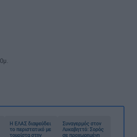
0μ.
Η ΕΛΑΣ διαψεύδει
Συναγερμός στον
το περιστατικό με
Λυκαβηττό: Σορός
τουρίστα στην
σε προχωρημένη