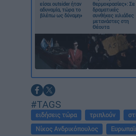
είσαι outsider ήταν
θερμοκρασίες»: Σε
αδυναμία, τώρα το
δραματικές
βλέπω ως δύναμη»
συνθήκες χιλιάδες
μετανάστες στη
Θέουτα
#TAGS
ειδήσεις τώρα
τριπλούν
στ
Νίκος Ανδρικόπουλος
Ευρωπαϊ