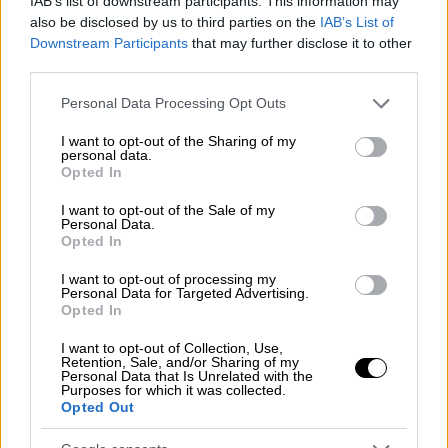
IAB’s list of downstream participants. This information may
also be disclosed by us to third parties on the
IAB’s List of
Νίκος Ανδρικόπουλος
στίβος
Downstream Participants
that may further disclose it to other
third parties.
κλειστός στίβος
Μίλτος Τεντόγλου
Please note that this website/app uses one or more Google
Personal Data Processing Opt Outs
services and may gather and store information including but
not limited to your visit or usage behaviour. You may click to
I want to opt-out of the Sharing of my
personal data.
grant or deny consent to Google and its third-party tags to
Opted In
use your data for below specified purposes in below Google
consent section.
I want to opt-out of the Sale of my
Personal Data.
Opted In
I want to opt-out of processing my
Personal Data for Targeted Advertising.
Opted In
I want to opt-out of Collection, Use,
Retention, Sale, and/or Sharing of my
Personal Data that Is Unrelated with the
Purposes for which it was collected.
Opted Out