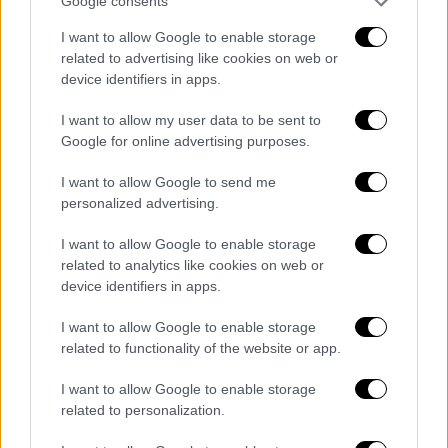
Google consents
POPULAR VIDEOS
I want to allow Google to enable storage
related to advertising like cookies on web or
device identifiers in apps.
Κεντρικό...
|
09.08.2026 20:50
I want to allow my user data to be sent to
Κεντρικό δελτίο ειδήσεων 09/08/2026
Google for online advertising purposes.
I want to allow Google to send me
personalized advertising.
I want to allow Google to enable storage
Ώρα Ελλάδος...
|
10.08.2026 08:39
related to analytics like cookies on web or
Ηλεία: Φωτιά τώρα στο χωριό Μουζάκι
device identifiers in apps.
– Κοντά στην είσοδο του χωριού οι
φλόγες
I want to allow Google to enable storage
related to functionality of the website or app.
I want to allow Google to enable storage
related to personalization.
Ώρα Ελλάδος...
|
10.08.2026 08:05
Καιρός 10/08/26: Ηλιοφάνεια με