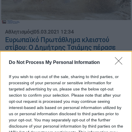
Αθλητισμός
|
05.03.2021 12:34
Ευρωπαϊκό Πρωτάθλημα κλειστού
στίβου: Ο Δημήτρης Τσιάμης πέρασε
στον τελικό του τριπλούν
Do Not Process My Personal Information
Με άλμα 16μ.38 πέρασε έκτος από την
προκριματική σειρά - «Στόχος μου τα 17μ.»,
If you wish to opt-out of the sale, sharing to third parties, or
δήλωσε ο Έλληνας πρωταθλητής
processing of your personal or sensitive information for
targeted advertising by us, please use the below opt-out
ΑΛΛΑ #TAGS
section to confirm your selection. Please note that after your
Δημήτρης Τσιάμης
opt-out request is processed you may continue seeing
interest-based ads based on personal information utilized by
Ευρωπαϊκό πρωτάθλημα στίβου
us or personal information disclosed to third parties prior to
your opt-out. You may separately opt-out of the further
disclosure of your personal information by third parties on the
ειδήσεις τώρα