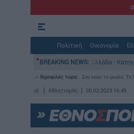
Φ
Πολιτική
Οικονομία
Ελ
α ανθρωποκτονίες στην Ελλάδα - Κατηγορείται 
BREAKING NEWS:
δημοφιλές τώρα:
Σου καίει το μυαλό: Το 
┋
Αθλητισμός
┋
30.03.2023 16:49