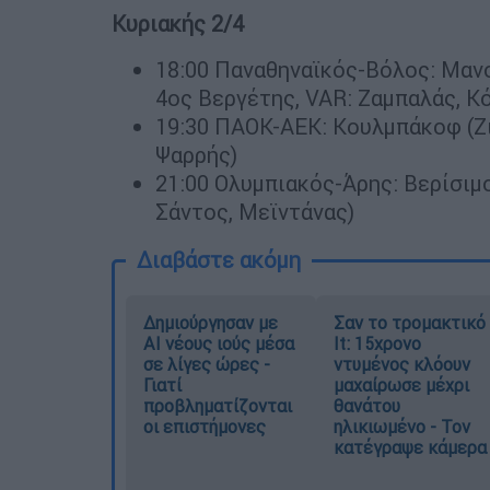
Κυριακής 2/4
18:00 Παναθηναϊκός-Βόλος: Μαν
4ος Βεργέτης, VAR: Ζαμπαλάς, Κ
19:30 ΠΑΟΚ-ΑΕΚ: Κουλμπάκοφ (Ζι
Ψαρρής)
21:00 Ολυμπιακός-Άρης: Βερίσιμ
Σάντος, Μεϊντάνας)
Διαβάστε ακόμη
Δημιούργησαν με
Σαν το τρομακτικό
AI νέους ιούς μέσα
It: 15χρονο
σε λίγες ώρες -
ντυμένος κλόουν
Γιατί
μαχαίρωσε μέχρι
προβληματίζονται
θανάτου
οι επιστήμονες
ηλικιωμένο - Τον
κατέγραψε κάμερα