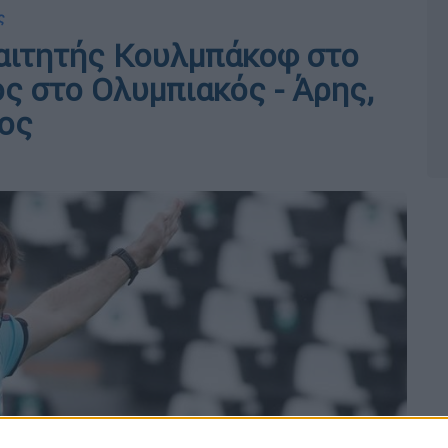
ς
διαιτητής Κουλμπάκοφ στο
ς στο Ολυμπιακός - Άρης,
λος