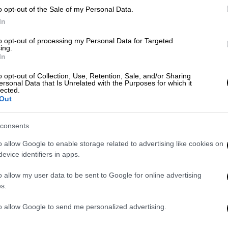
αθηναϊκός - ΠΑΟΚ 0-3 στον β' γύρο του
o opt-out of the Sale of my Personal Data.
ς τρεις φορές στη χώρα μας τα
In
ν ενάμιση χρόνο σφύριξε το ΠΑΟΚ - Άρης 2-
to opt-out of processing my Personal Data for Targeted
ι τον Ιούλιο του 2020 το Άρης - ΑΕΚ 1-4.
ing.
In
ς των ελληνικών ομάδων στην Ευρώπη,
α είναι οι συμπατριώτες του Ντιμίτρι
o opt-out of Collection, Use, Retention, Sale, and/or Sharing
ersonal Data that Is Unrelated with the Purposes for which it
ας και στο VAR ο Δανός Μόρτεν Κρογκ με
lected.
Out
 Ολυμπιακού - Άρη. Ο λόγος για τον επίσης
consents
 από την πρώτη κατηγορία της UEFA.
o allow Google to enable storage related to advertising like cookies on
μπέρτο, Νούνο Μάνσο, με 4ο τον Μαλούτα
evice identifiers in apps.
άσκο Σάντος με τον Μεϊντάνα. Πέρυσι ο
2-3, ενώ έχει έρθει κι άλλες φορές ως
o allow my user data to be sent to Google for online advertising
s.
to allow Google to send me personalized advertising.
ς-Βόλος ορίστηκε ο Μανούχος (VAR ο
ος ο Φωτιάς (VAR ο Τσγκαράκης), στο