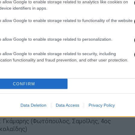
o allow Google to enable storage related to analytics like cookies on
 ο Ευαγγέλου), στο ΠΑΣ Γιάννινα-ΟΦΗ ο
evice identifiers in apps.
 στο Ιωνικός-Αστέρας ο Γκάμαρης (VAR ο
o allow Google to enable storage related to functionality of the website
ής
o allow Google to enable storage related to personalization.
κής:
o allow Google to enable storage related to security, including
cation functionality and fraud prevention, and other user protection.
Φωτιάς (Πετρόπουλος, Κούλα Χασάν, 4ος
ταντίνου)
CONFIRM
άκης (Νικολακάκης, Βεργέτης, 4ος
τριάδης)
ίδης (Κουρομπύλια, Σπυρόπουλος, 4ος
Data Deletion
Data Access
Privacy Policy
 Πάτρας)
: Γκάμαρης (Φωτόπουλος, Σαμοΐλης, 4ος
κολαΐδης)