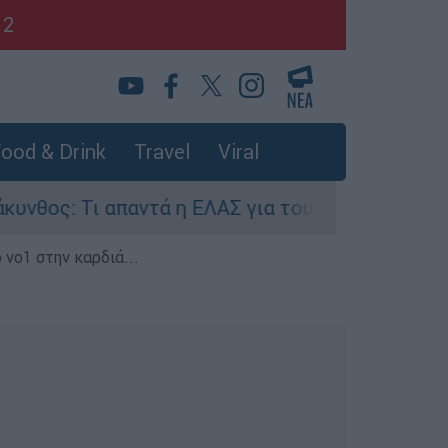
12
ood & Drink
Travel
Viral
 Τι απαντά η ΕΛΑΣ για τους 8 βιασμούς τουριστρ
 νο1 στην καρδιά...