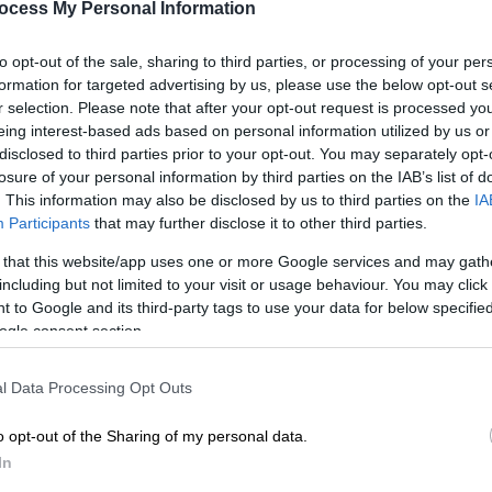
ocess My Personal Information
to opt-out of the sale, sharing to third parties, or processing of your per
formation for targeted advertising by us, please use the below opt-out s
r selection. Please note that after your opt-out request is processed y
eing interest-based ads based on personal information utilized by us or
disclosed to third parties prior to your opt-out. You may separately opt-
losure of your personal information by third parties on the IAB’s list of
. This information may also be disclosed by us to third parties on the
IA
Participants
that may further disclose it to other third parties.
 that this website/app uses one or more Google services and may gath
including but not limited to your visit or usage behaviour. You may click 
 to Google and its third-party tags to use your data for below specifi
 το ΕΘΝΟΣ στη Google
ogle consent section.
ξι
με την
ΕΠΟ
, η
ΚΕΔ
φέρνει διαιτητή απ' το
l Data Processing Opt Outs
ΑΟΚ - ΑΕΚ
στην Τούμπα για τη 2η
ague
.
o opt-out of the Sharing of my personal data.
In
πειρος Λευκορώσος elite ρέφερι
Αλεξέι