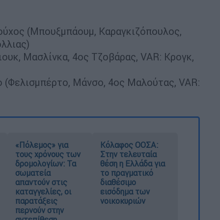
ούχος (Μπουξμπάουμ, Καραγκιζόπουλος,
όλλιας)
ουκ, Μασλίνκα, 4ος Τζοβάρας, VAR: Κρογκ,
ο (Φελισμπέρτο, Μάνσο, 4ος Μαλούτας, VAR:
«Πόλεμος» για
Κόλαφος ΟΟΣΑ:
τους χρόνους των
Στην τελευταία
δρομολογίων: Τα
θέση η Ελλάδα για
σωματεία
το πραγματικό
απαντούν στις
διαθέσιμο
καταγγελίες, οι
εισόδημα των
παρατάξεις
νοικοκυριών
περνούν στην
αντεπίθεση