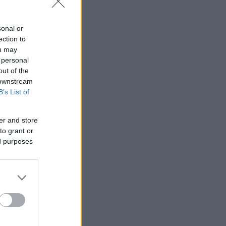
sonal or
ection to
ou may
 personal
out of the
 downstream
B’s List of
er and store
to grant or
ed purposes