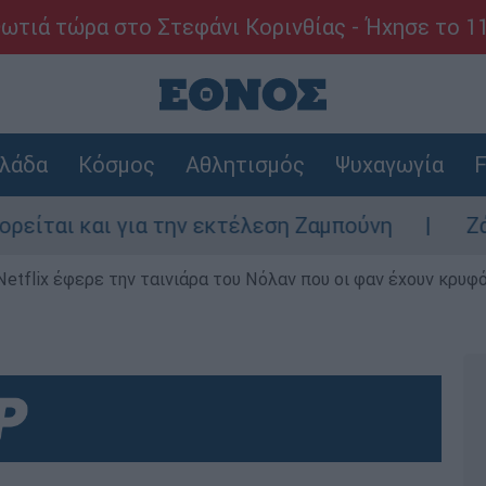
ωτιά τώρα στο Στεφάνι Κορινθίας - Ήχησε το 1
λάδα
Κόσμος
Αθλητισμός
Ψυχαγωγία
F
και για την εκτέλεση Ζαμπούνη
Ζάκυνθος:
Netflix έφερε την ταινιάρα του Νόλαν που οι φαν έχουν κρυφό