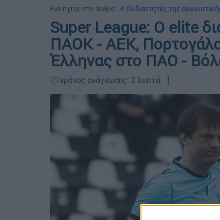
Ενότητες στο άρθρο:
📌 Οι διαιτητές της αγωνιστική
Super League: Ο elite 
ΠΑΟΚ - ΑΕΚ, Πορτογάλο
Έλληνας στο ΠΑΟ - Βό
🕛 χρόνος ανάγνωσης: 2 λεπτά ┋