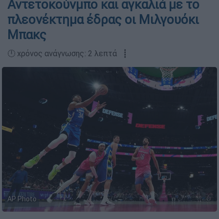
Αντετοκούνμπο και αγκαλιά με το
πλεονέκτημα έδρας οι Μιλγουόκι
Μπακς
🕛 χρόνος ανάγνωσης: 2 λεπτά ┋
AP Photo