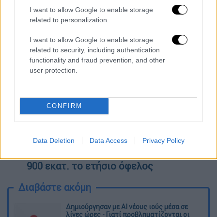
μετεκλογικό τοπίο και τι μηνύματα
I want to allow Google to enable storage
στέλνουν οι δημοσκοπήσεις
related to personalization.
Ελληνοτουρκικά: Βήμα προς
αποκλιμάκωση; Οι συμβολισμοί της
I want to allow Google to enable storage
related to security, including authentication
επίσκεψης Παναγιωτόπουλου και
functionality and fraud prevention, and other
Μηταράκη και το μενού των
user protection.
συζητήσεων
Πανεπιστήμιο Θεσσαλίας: Έδωσαν
ληγμένα και μουχλιασμένα τρόφιμα
CONFIRM
στους φοιτητές - Η εταιρεία έσβησε την
ημερομηνία λήξης
Το μηδενικό έλλειμμα του 2022
Data Deletion
Data Access
Privacy Policy
ξεκλειδώνει την επενδυτική βαθμίδα -
900 εκατ. το ετήσιο όφελος
Διαβάστε ακόμη
Δημιούργησαν με AI νέους ιούς μέσα σε
λίγες ώρες - Γιατί προβληματίζονται οι