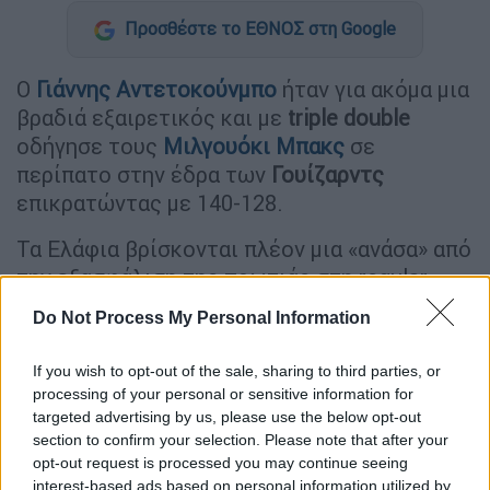
Προσθέστε το ΕΘΝΟΣ στη Google
Ο
Γιάννης Αντετοκούνμπο
ήταν για ακόμα μια
βραδιά εξαιρετικός και με
triple double
οδήγησε τους
Μιλγουόκι Μπακς
σε
περίπατο στην έδρα των
Γουίζαρντς
επικρατώντας με 140-128.
Τα Ελάφια βρίσκονται πλέον μια «ανάσα» από
την εξασφάλιση της πρωτιάς στη regular
season του
NBA
. Με ρεκόρ 57-22 (31-8 εντός
Do Not Process My Personal Information
και 26-14 εκτός έδρας) χρειάζονται είτε μια
νίκη στα τρία εναπομείναντα ματς είτε μια
If you wish to opt-out of the sale, sharing to third parties, or
ήττα των Σέλτικς (54-25) για να κλειδώσουν
processing of your personal or sensitive information for
το απόλυτο πλεονέκτημα έδρας καθώς και
targeted advertising by us, please use the below opt-out
section to confirm your selection. Please note that after your
οι Νάγκετς που βρίσκονται στην κορυφή της
opt-out request is processed you may continue seeing
Δύσης έχουν ρεκόρ 52-27.
interest-based ads based on personal information utilized by