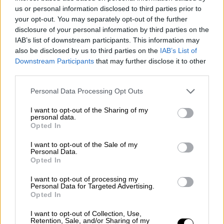
us or personal information disclosed to third parties prior to
Ο Έλληνας σούπερ σταρ ολοκλήρωσε την
your opt-out. You may separately opt-out of the further
αναμέτρηση έχοντας 28 πόντους, 11
disclosure of your personal information by third parties on the
ριμπάουντ, 10 ασίστ, 2 κλεψίματα και 1
IAB’s list of downstream participants. This information may
also be disclosed by us to third parties on the
IAB’s List of
μπλοκ σε 32 λεπτά συμμετοχής, με 9/16
Downstream Participants
that may further disclose it to other
δίποντα και 10/17 βολές. Ήταν άλλη μια
third parties.
φοβερή εμφάνιση του Αντετοκούνμπο, ο
Please note that this website/app uses one or more Google
οποίος βεβαίως θέτει σοβαρή
Personal Data Processing Opt Outs
services and may gather and store information including but
υποψηφιότητα για το βραβείο του MVP της
not limited to your visit or usage behaviour. You may click to
I want to opt-out of the Sharing of my
σεζόν.
personal data.
grant or deny consent to Google and its third-party tags to
Opted In
use your data for below specified purposes in below Google
consent section.
I want to opt-out of the Sale of my
Personal Data.
Opted In
I want to opt-out of processing my
Personal Data for Targeted Advertising.
Opted In
video
I want to opt-out of Collection, Use,
Retention, Sale, and/or Sharing of my