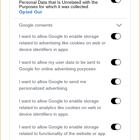
Personal Data that Is Unrelated with the
Purposes for which it was collected.
Opted Out
Παράλληλα πάντως, εκπληκτικό ματς έκανε
Google consents
και ο Τζρου Χολιντέι που είχε 26 πόντους, 9
I want to allow Google to enable storage
ριμπάουντ και 10 ασίστ, αγγίζοντας και
related to advertising like cookies on web or
αυτός το triple double, ενώ ο Μπόμπι Πόρτις
device identifiers in apps.
είχε 19 πόντους και 20 ριμπάουντ!
I want to allow my user data to be sent to
Google for online advertising purposes.
ΟΛΕΣ ΟΙ ΕΙΔΗΣΕΙΣ
I want to allow Google to send me
Κόλαφος η έκθεση του Ελεγκτικού
personalized advertising.
Συνεδρίου για την τραγική κατάσταση
στο ΕΣΥ - Τα δημόσια νοσοκομεία δεν
I want to allow Google to enable storage
related to analytics like cookies on web or
γνωρίζουν πόσο χρεώνουν τις
device identifiers in apps.
νοσηλείες
Εκλογές 2023 - Δύσκολη η εξίσωση: Πώς
I want to allow Google to enable storage
φαίνεται να διαμορφώνεται το
related to functionality of the website or app.