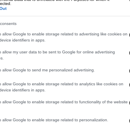
lected.
Out
Αθλητισμός
|
04.01.2023 09:11
«Οδοστρωτήρας» ο Γιάννης
consents
Αντετοκούνμπο ισοπέδωσε μόνος
o allow Google to enable storage related to advertising like cookies on
του τους Γουίζαρντς –
evice identifiers in apps.
Μεγαλειώδες ρεκόρ καριέρας με
55 πόντους
o allow my user data to be sent to Google for online advertising
s.
Ιστορία έγραψε για ακόμα μία φορά
ο Γιάννης Αντετοκούνμπο
to allow Google to send me personalized advertising.
o allow Google to enable storage related to analytics like cookies on
evice identifiers in apps.
o allow Google to enable storage related to functionality of the website
Αθλητισμός
|
17.02.2020 21:31
Μάικλ Τζόρνταν: Όταν γεννήθηκε
o allow Google to enable storage related to personalization.
ο «μύθος» του NBA (pics & vids)