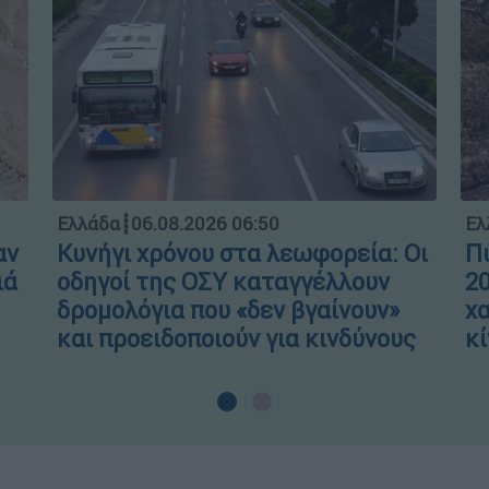
Ελλάδα
┋
06.08.2026 06:50
Ελ
αν
Κυνήγι χρόνου στα λεωφορεία: Οι
Πύ
ιά
οδηγοί της ΟΣΥ καταγγέλλουν
20
δρομολόγια που «δεν βγαίνουν»
χα
και προειδοποιούν για κινδύνους
κί