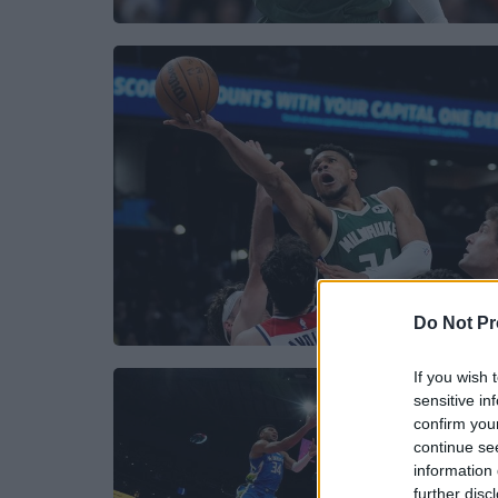
Do Not Pr
If you wish 
sensitive in
confirm you
continue se
information 
further disc