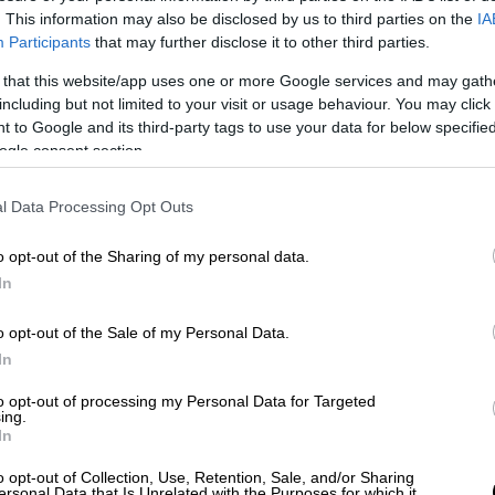
Ώρ
Μπακς
. This information may also be disclosed by us to third parties on the
IA
Π
Participants
that may further disclose it to other third parties.
Ο Γιάννης Αντετοκούνμπο οδηγεί
Γ
 that this website/app uses one or more Google services and may gath
τους Μπακς στην πρώτη θέση της
φ
including but not limited to your visit or usage behaviour. You may click 
regular season
 to Google and its third-party tags to use your data for below specifi
ogle consent section.
l Data Processing Opt Outs
Αθλητισμός
|
06.03.2023 09:29
Τρομερός στη νίκη των Μπακς επί
o opt-out of the Sharing of my personal data.
των Γουίζαρντς - «Μάλλον έκλεψα
In
ένα triple double» - Δείτε το...
κλεμμένο ριμπάουντ
o opt-out of the Sale of my Personal Data.
In
Ο Γιάννης Αντετοκούνμπο ήταν
καταπληκτικός απέναντι στους
to opt-out of processing my Personal Data for Targeted
ing.
Γουίζαρντας αλλά στο τέλος...
In
έκλεψε ένα ριμπάουντ
o opt-out of Collection, Use, Retention, Sale, and/or Sharing
ersonal Data that Is Unrelated with the Purposes for which it