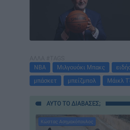
ΑΛΛΑ #TAGS
NBA
Μιλγουόκι Μπακς
ειδή
μπάσκετ
μπείζμπολ
Μάικλ Τ
ΑΥΤΟ ΤΟ ΔΙΑΒΑΣΕΣ;
Κώστας Ασημακόπουλος