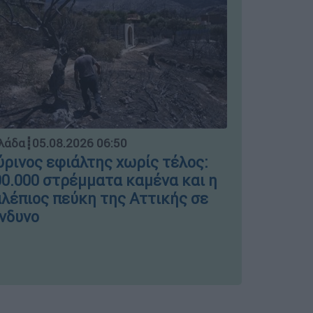
Ελλάδα
┋
04.
λάδα
┋
05.08.2026 06:50
Μπλόκο σ
ρινος εφιάλτης χωρίς τέλος:
ΣΤΑΣΥ γι
0.000 στρέμματα καμένα και η
πινακίδε
λέπιος πεύκη της Αττικής σε
νδυνο