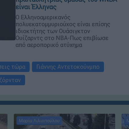
είναι Έλληνας
Ο Ελληνοαμερικανός
πολυεκατομμυριούχος είναι επίσης
ιδιοκτήτης των Ουάσιγκτον
Ουίζαρντς στο ΝΒΑ-Πως επιβίωσε
από αεροπορικό ατύχημα
σεις τώρα
Γιάννης Αντετοκούνμπο
ζόρνταν
Μαρία Λιλιοπούλου
Μ