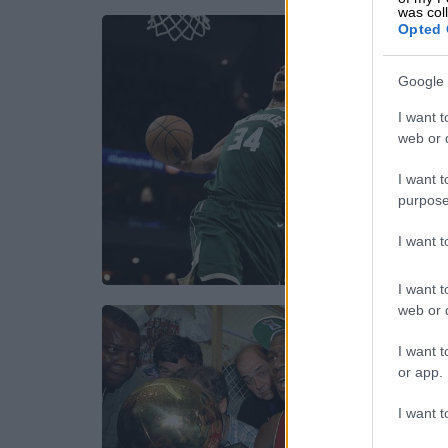
was col
Opted 
Google 
I want t
web or d
I want t
purpose
I want 
I want t
web or d
I want t
or app.
I want t