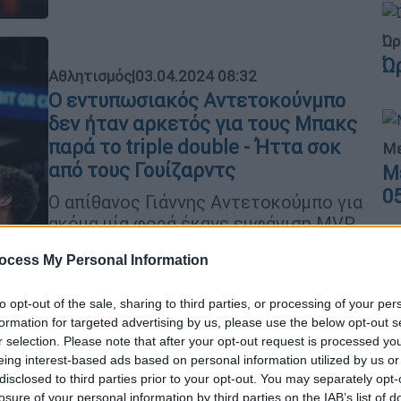
Ώρ
Ώ
Αθλητισμός
|
03.04.2024 08:32
Ο εντυπωσιακός Αντετοκούνμπο
δεν ήταν αρκετός για τους Μπακς
παρά το triple double - Ήττα σοκ
Με
από τους Γουίζαρντς
Μ
0
Ο απίθανος Γιάννης Αντετοκούμπο για
ακόμα μία φορά έκανε εμφάνιση MVP
ocess My Personal Information
Δε
Δ
to opt-out of the sale, sharing to third parties, or processing of your per
formation for targeted advertising by us, please use the below opt-out s
Αθλητισμός
|
05.04.2023 09:45
r selection. Please note that after your opt-out request is processed y
Νέο triple double ο Γιάννης
eing interest-based ads based on personal information utilized by us or
Αντετοκούνμπο και αγκαλιά με το
disclosed to third parties prior to your opt-out. You may separately opt-
πλεονέκτημα έδρας οι Μιλγουόκι
losure of your personal information by third parties on the IAB’s list of