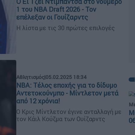
Ο Εϊ Τζέι Ντιμπάντσα στο νούμερο
1 του NBA Draft 2026 - Τον
επέλεξαν οι Γουίζαρντς
Η λίστα με τις 30 πρώτες επιλογές
Αθλητισμός
|
05.02.2025 18:34
NBA: Τέλος εποχής για το δίδυμο
Αντετοκούνμπο - Μίντλετον μετά
από 12 χρόνια!
Με
Ο Κρις Μίντλετον έγινε ανταλλαγή με
Μ
τον Κάιλ Κούζμα των Ουίζαρντς
0