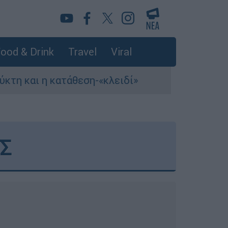
ood & Drink
Travel
Viral
τάθεση-«κλειδί»
Σ