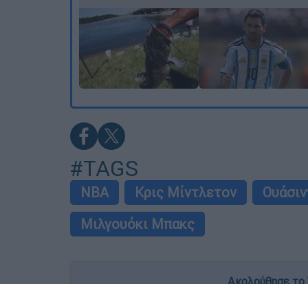
#TAGS
NBA
Κρις Μίντλετον
Ουάσιν
Μιλγουόκι Μπακς
Ακολούθησε το 
Live όλες οι εξελίξεις λεπτό προς