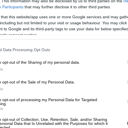
. This information may also be disclosed by us to third parties on the
IA
Participants
that may further disclose it to other third parties.
 that this website/app uses one or more Google services and may gath
including but not limited to your visit or usage behaviour. You may click 
 to Google and its third-party tags to use your data for below specifi
ogle consent section.
l Data Processing Opt Outs
 το ΕΘΝΟΣ στη Google
o opt-out of the Sharing of my personal data.
In
οποιήθηκε στο
NBA
. Έπειτα από 12 χρόνια
ντλετον
αποτελεί παρελθόν από τους
o opt-out of the Sale of my Personal Data.
έτη συμπαίκτης του
Γιάννη Αντετοκούνμπο
,
In
Γουίζαρντς
, απ' τους οποίους τα Ελάφια θα
to opt-out of processing my Personal Data for Targeted
ing.
In
o opt-out of Collection, Use, Retention, Sale, and/or Sharing
ersonal Data that Is Unrelated with the Purposes for which it
lected.