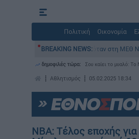
Πολιτική
Οικονομία
Ε
ρέφος 8 ημερών - Νοσηλευόταν στη ΜΕΘ Νεογνώ
BREAKING NEWS:
δημοφιλές τώρα:
Σου καίει το μυαλό: Το 
┋
Αθλητισμός
┋
05.02.2025 18:34
NBA: Τέλος εποχής για