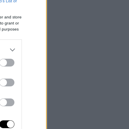
B’s List of
er and store
to grant or
ed purposes