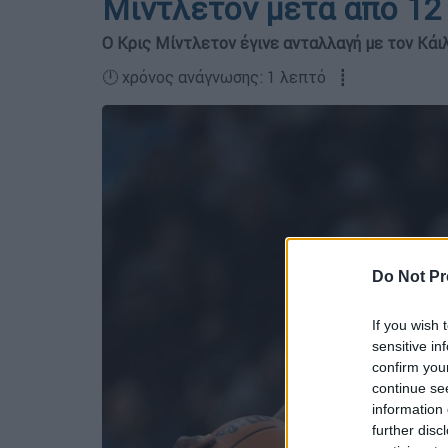
Μίντλετον μετά από 12 
Ο Κρις Μίντλετον έγινε ανταλλαγή με τον Κάι
🕛 χρόνος ανάγνωσης: 1 λεπτό ┋
Do Not Pr
If you wish 
sensitive in
confirm you
continue se
information 
further disc