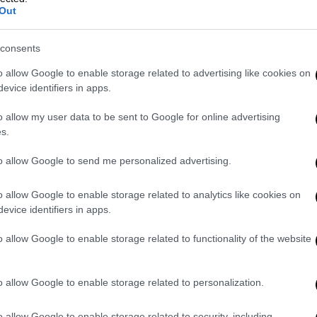
Out
ς ο Λούκα Ντόντσιτς: «Έπρεπε να
consents
ιλιά»
o allow Google to enable storage related to advertising like cookies on
evice identifiers in apps.
π' τον Παναθηναϊκό - «Θα παίξει σε
o allow my user data to be sent to Google for online advertising
s.
to allow Google to send me personalized advertising.
o allow Google to enable storage related to analytics like cookies on
α του ESPN, ο οποίος αναφέρει πως τον
evice identifiers in apps.
 Έι Τζέι Τζόνσον, ενώ τον Κούζμα ο Πάτρικ
του trade το Μιλγουόκι θα λάβει και ένα
o allow Google to enable storage related to functionality of the website
ταλλαγή για την ομάδα του Γιάννη
o allow Google to enable storage related to personalization.
ώτη μέρα που έφτασε στην άλλη πλευρά του
o allow Google to enable storage related to security, including