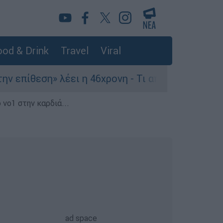
od & Drink
Travel
Viral
ίθεση» λέει η 46χρονη - Τι αποκάλυψε στους αστ
 νο1 στην καρδιά...