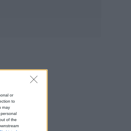
sonal or
ection to
ou may
 personal
out of the
 downstream