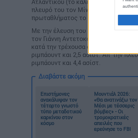
Ατλαντικού (το καλοκαίρι του 2013) 
authenti
πλευρό του τον Μίντλετον με τον οπ
πρωταθλήματος το 2021.
Με την έλευση του Κούζμα τα Ελάφια
τον Γιάννη Αντετοκούνμπο, τον Ντέιμ
κατά την τρέχουσα αγωνιστική περίοδ
ριμπάουντ και 2,5 ασίστ. Απ' την πλε
ριμπάουντ και 4,4 ασίστ.
Διαβάστε ακόμη
Επιστήμονες
Μουντιάλ 2026:
ανακάλυψαν τον
«Θα ανατινάξω τον
τέταρτο γνωστό
Μέσι με τέσσερις
τύπο μεταδοτικού
βόμβες» - Οι
καρκίνου στον
τρομοκρατικές
κόσμο
απειλές που
ερεύνησε το FBI