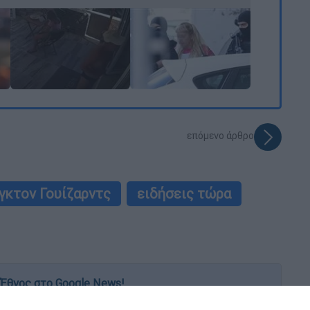
επόμενο άρθρο
γκτον Γουίζαρντς
ειδήσεις τώρα
Έθνος στο Google News!
 λεπτό, με την υπογραφή του www.ethnos.gr