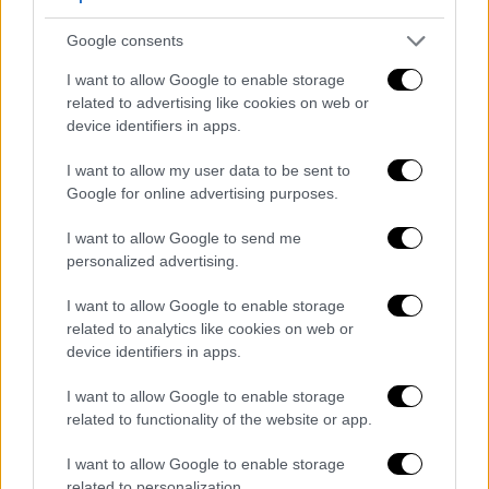
Αμντουνί με πέναλτι έδωσε το προβάδισμα
Google consents
στους Ελβετούς, όμως ο Μοφί με δύο πολύ
ωραίες εκτελέσεις στο 38' και στο 45+1'
I want to allow Google to enable storage
έβαλε μπροστά στο σκορ τους Γάλλους. Η
related to advertising like cookies on web or
device identifiers in apps.
Νις όμως δεν «καθάρισε» το ματς και στο 71'
ξανά ο Αμντουνί με καφωτή κεφαλιά
I want to allow my user data to be sent to
«έγραψε» το τελικό 2-2.
Google for online advertising purposes.
I want to allow Google to send me
personalized advertising.
I want to allow Google to enable storage
related to analytics like cookies on web or
device identifiers in apps.
I want to allow Google to enable storage
related to functionality of the website or app.
I want to allow Google to enable storage
related to personalization.