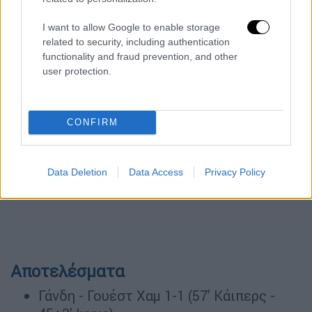
Προηγουμένως, η Γουέστ Χαμ προηγήθηκε με
I want to allow Google to enable storage
τον Ινγκς στις καθυστερήσεις του ημιχρόνου
related to security, including authentication
αλλά η Γάνδη αποδείχθηκε σκληρό καρύδι
functionality and fraud prevention, and other
ισοφαρίζοντας στο 57' με τον Κάιπερς.
user protection.
CONFIRM
Data Deletion
Data Access
Privacy Policy
Αποτελέσματα
Γάνδη - Γουέστ Χαμ 1-1 (57' Κάιπερς -