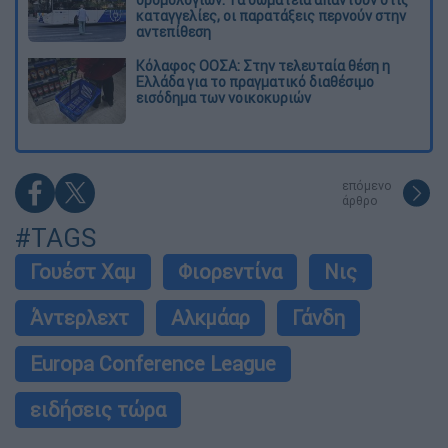
δρομολογίων: Τα σωματεία απαντούν στις
καταγγελίες, οι παρατάξεις περνούν στην
αντεπίθεση
Κόλαφος ΟΟΣΑ: Στην τελευταία θέση η
Ελλάδα για το πραγματικό διαθέσιμο
εισόδημα των νοικοκυριών
επόμενο
άρθρο
#TAGS
Γουέστ Χαμ
Φιορεντίνα
Νις
Άντερλεχτ
Αλκμάαρ
Γάνδη
Europa Conference League
ειδήσεις τώρα