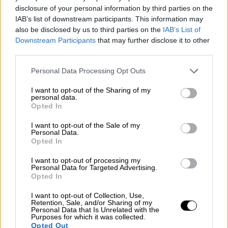
Ο Μουρίγιο στο 22' έδωσε το προβάδισμα
disclosure of your personal information by third parties on the
και στο 70' ο Ασιμέρου με εξαιρετικό σουτ
IAB’s list of downstream participants. This information may
also be disclosed by us to third parties on the
IAB’s List of
διαμόρφωσε το τελικό σκορ.
Downstream Participants
that may further disclose it to other
third parties.
Please note that this website/app uses one or more Google
Personal Data Processing Opt Outs
services and may gather and store information including but
not limited to your visit or usage behaviour. You may click to
I want to opt-out of the Sharing of my
personal data.
grant or deny consent to Google and its third-party tags to
Opted In
use your data for below specified purposes in below Google
consent section.
I want to opt-out of the Sale of my
Personal Data.
Opted In
I want to opt-out of processing my
Personal Data for Targeted Advertising.
Opted In
Τρομερό παιχνίδι έγινε στο «St. Jakob-Park»,
όπου η Βασιλεία και η Νις έμειναν στο
I want to opt-out of Collection, Use,
Retention, Sale, and/or Sharing of my
ισόπαλο 2-2, σε ένα ματς όπου
Personal Data that Is Unrelated with the
Purposes for which it was collected.
πρωταγωνίστηκαν οι φορ των δύο ομάδων. Ο
Opted Out