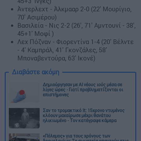
45+3' Ινγκς)
Άντερλεχτ - Άλκμααρ 2-0 (22' Μουρίγιο,
70' Ασιμέρου)
Βασιλεία - Νις 2-2 (26', 71' Αμντουνί - 38',
45+1' Μοφί )
Λεχ Πόζναν - Φιορεντίνα 1-4 (20' Βέλντε
- 4' Καμπράλ, 41' Γκονζάλες, 58'
Μποναβεντούρα, 63' Ικονέ)
Διαβάστε ακόμη
Δημιούργησαν με AI νέους ιούς μέσα σε
λίγες ώρες - Γιατί προβληματίζονται οι
επιστήμονες
Σαν το τρομακτικό It: 15χρονο ντυμένος
κλόουν μαχαίρωσε μέχρι θανάτου
ηλικιωμένο - Τον κατέγραψε κάμερα
«Πόλεμος» για τους χρόνους των