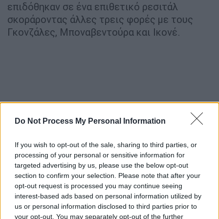
επιδόθηκαν σε ένα επιθετικό ρεσιτάλ
σκοράροντας άλλες τρεις φορές με τους
Γκονζάλες, Μποναβεντούρα και Ικονέ.
Do Not Process My Personal Information
If you wish to opt-out of the sale, sharing to third parties, or
processing of your personal or sensitive information for
targeted advertising by us, please use the below opt-out
Στο «Lotto Park» η Άντερλεχτ «χτύπησε» μία
section to confirm your selection. Please note that after your
opt-out request is processed you may continue seeing
φορά σε κάθε ημίχρονο απέναντι στην
interest-based ads based on personal information utilized by
Αλκμάαρ (βασικοί ξανά οι Παυλίδης,
us or personal information disclosed to third parties prior to
Χατζηδιάκος) και χαμογέλασε νικώντας 2-0.
your opt-out. You may separately opt-out of the further