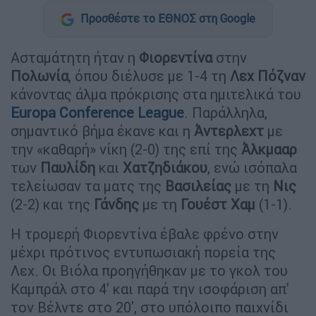
Προσθέστε το ΕΘΝΟΣ στη Google
Ασταμάτητη ήταν η
Φιορεντίνα
στην
Πολωνία
, όπου διέλυσε με 1-4 τη
Λεχ
Πόζναν
κάνοντας άλμα πρόκρισης στα ημιτελικά του
Europa
Conference
League
. Παράλληλα,
σημαντικό βήμα έκανε και η
Άντερλεχτ
με
την «καθαρή» νίκη (2-0) της επί της
Άλκμααρ
των
Παυλίδη
και
Χατζηδιάκου
, ενώ ισόπαλα
τελείωσαν τα ματς της
Βασιλείας
με τη
Νις
(2-2) και της
Γάνδης
με τη
Γουέστ
Χαμ
(1-1).
Η τρομερή Φιορεντίνα έβαλε φρένο στην
μέχρι πρότινος εντυπωσιακή πορεία της
Λεχ. Οι Βιόλα προηγήθηκαν με το γκολ του
Καμπράλ στο 4' και παρά την ισοφάριση απ'
τον Βέλντε στο 20', στο υπόλοιπο παιχνίδι