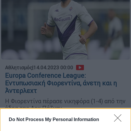
Αθλητισμός
|
14.04.2023 00:00
Europa Conference League:
Εντυπωσιακή Φιορεντίνα, άνετη και η
Άντερλεχτ
Η Φιορεντίνα πέρασε νικηφόρα (1-4) από την
έδρα της Λεχ Πόζναν
Do Not Process My Personal Information