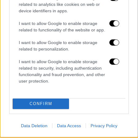
Η ΑΕΚ Λάρνακας κληρώθηκε με τη Γουέστ
related to analytics like cookies on web or
Χαμ
device identifiers in apps.
I want to allow Google to enable storage
related to functionality of the website or app.
I want to allow Google to enable storage
related to personalization.
I want to allow Google to enable storage
related to security, including authentication
functionality and fraud prevention, and other
user protection.
CONFIRM
Αθλητισμός
|
23.02.2023 22:00
Data Deletion
Data Access
Privacy Policy
Europa Conference League: Το όνειρο