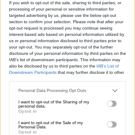
If you wish to opt-out of the sale, sharing to third parties, or
processing of your personal or sensitive information for
targeted advertising by us, please use the below opt-out
section to confirm your selection. Please note that after your
opt-out request is processed you may continue seeing
interest-based ads based on personal information utilized by
us or personal information disclosed to third parties prior to
your opt-out. You may separately opt-out of the further
disclosure of your personal information by third parties on the
IAB’s list of downstream participants. This information may
also be disclosed by us to third parties on the
IAB’s List of
Downstream Participants
that may further disclose it to other
third parties.
Αθλητισμός
|
16.03.2023 23:57
Please note that this website/app uses one or more Google
Personal Data Processing Opt Outs
Europa Conference League: Με γκολ του
services and may gather and store information including but
not limited to your visit or usage behaviour. You may click to
I want to opt-out of the Sharing of my
Παυλίδη η Άλκμααρ απέκλεισε τη
personal data.
grant or deny consent to Google and its third-party tags to
Λάτσιο - Η οχτάδα των προημιτελικών
Opted In
use your data for below specified purposes in below Google
Η Άλκμααρ του Παυλίδη και του
consent section.
I want to opt-out of the Sale of my
Personal Data.
Χατζηδιάκου συνεχίζει στο Conference μετά
Opted In