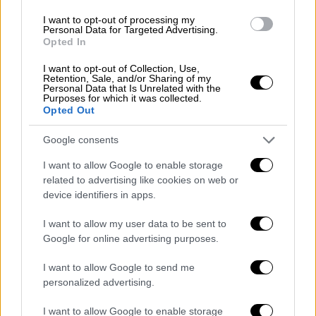
τη σπουδαία πρόκριση επί της Λάτσιο
I want to opt-out of processing my
Personal Data for Targeted Advertising.
Opted In
I want to opt-out of Collection, Use,
Retention, Sale, and/or Sharing of my
Personal Data that Is Unrelated with the
Purposes for which it was collected.
Opted Out
Google consents
I want to allow Google to enable storage
related to advertising like cookies on web or
device identifiers in apps.
I want to allow my user data to be sent to
Google for online advertising purposes.
Αθλητισμός
|
24.02.2023 15:10
I want to allow Google to send me
Κλήρωση Europa Conference League: Τα
personalized advertising.
ζευγάρια της φάσης των 16
I want to allow Google to enable storage