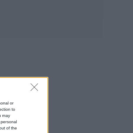
sonal or
ection to
ou may
 personal
out of the