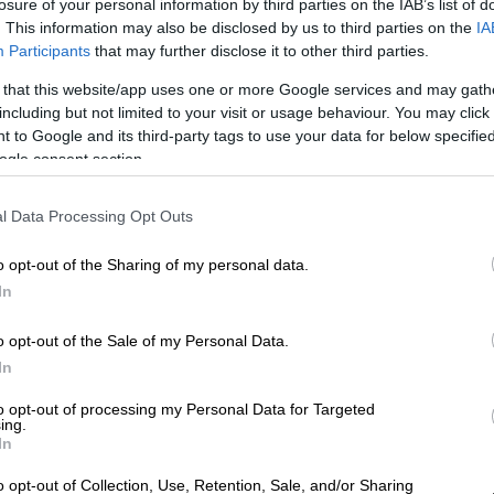
losure of your personal information by third parties on the IAB’s list of
. This information may also be disclosed by us to third parties on the
IA
Participants
that may further disclose it to other third parties.
 that this website/app uses one or more Google services and may gath
including but not limited to your visit or usage behaviour. You may click 
 to Google and its third-party tags to use your data for below specifi
ogle consent section.
l Data Processing Opt Outs
 το ΕΘΝΟΣ στη Google
o opt-out of the Sharing of my personal data.
κράτησε 2-0 της
Άντερλεχτ
στη Νέα
In
ρικό τρόπο μια πρόκριση στη League Phase
ό την έναρξη της σειράς των αγώνων με τη
o opt-out of the Sale of my Personal Data.
In
to opt-out of processing my Personal Data for Targeted
ing.
In
o opt-out of Collection, Use, Retention, Sale, and/or Sharing