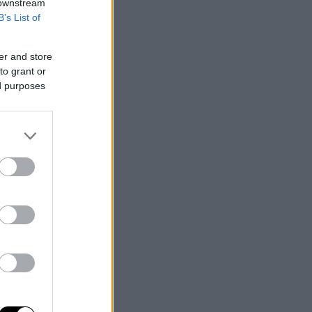
 downstream
B’s List of
er and store
to grant or
ed purposes