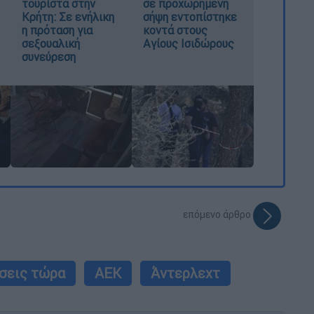
τουρίστα στην
σε προχωρημένη
Κρήτη: Σε ενήλικη
σήψη εντοπίστηκε
η πρόταση για
κοντά στους
σεξουαλική
Αγίους Ισιδώρους
συνεύρεση
επόμενο άρθρο
σεις τώρα
ΑΕΚ
Άντερλεχτ