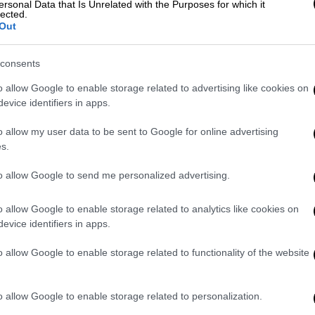
ersonal Data that Is Unrelated with the Purposes for which it
σης με ποδοσφαιρική μαγεία στην
lected.
Out
consents
o allow Google to enable storage related to advertising like cookies on
αϊκός! Πήρε το εισιτήριο για τη
evice identifiers in apps.
e
o allow my user data to be sent to Google for online advertising
s.
to allow Google to send me personalized advertising.
λλες -και κυρίως η εικόνα της ομάδας-
ιρεύεται. Και οι παίκτες του Μάρκο
o allow Google to enable storage related to analytics like cookies on
υν σε μια βραδιά θριάμβου.
evice identifiers in apps.
, πίεσε ψηλά και εκμεταλλεύτηκε τα λάθη
o allow Google to enable storage related to functionality of the website
σον έκλεψε και έδωσε στον Κοϊτά, ο οποίος
δεύτερο ημίχρονο, ο Κουτέσα «υπέγραψε» το
o allow Google to enable storage related to personalization.
48’ για το 2-0, βάζοντας φωτιά στην OPAP