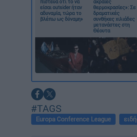
πίστευα ότι το να
ακραίες
είσαι outsider ήταν
θερμοκρασίες»: Σε
αδυναμία, τώρα το
δραματικές
βλέπω ως δύναμη»
συνθήκες χιλιάδες
μετανάστες στη
Θέουτα
#TAGS
Europa Conference League
ειδή