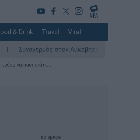
ood & Drink
Travel
Viral
υναγερμός στον Λυκαβηττό: Σορός σε προχωρημ
τούσε να πάει σπίτι...