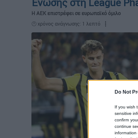
Ένωσης στη League Pha
Η ΑΕΚ επιστρέφει σε ευρωπαϊκό όμιλο
🕛 χρόνος ανάγνωσης: 1 λεπτό ┋
Do Not Pr
If you wish 
sensitive in
confirm you
continue se
information 