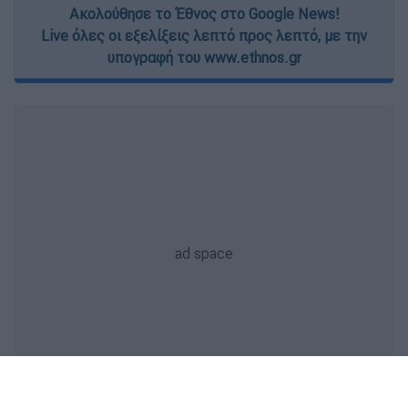
Ακολούθησε το Έθνος στο Google News!
Live όλες οι εξελίξεις λεπτό προς λεπτό, με την
υπογραφή του www.ethnos.gr