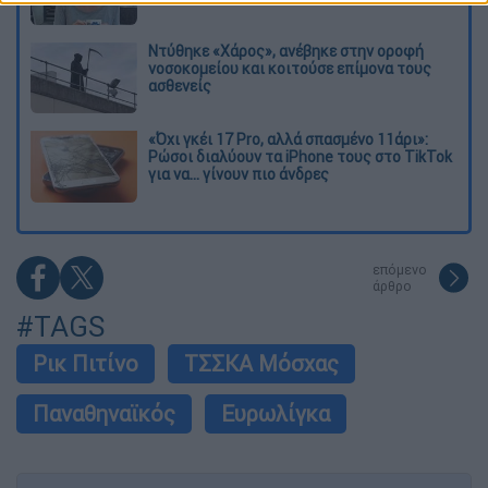
Ντύθηκε «Χάρος», ανέβηκε στην οροφή
νοσοκομείου και κοιτούσε επίμονα τους
ασθενείς
«Όχι γκέι 17 Pro, αλλά σπασμένο 11άρι»:
Ρώσοι διαλύουν τα iPhone τους στο TikTok
για να... γίνουν πιο άνδρες
επόμενο
άρθρο
#TAGS
Ρικ Πιτίνο
ΤΣΣΚΑ Μόσχας
Παναθηναϊκός
Ευρωλίγκα