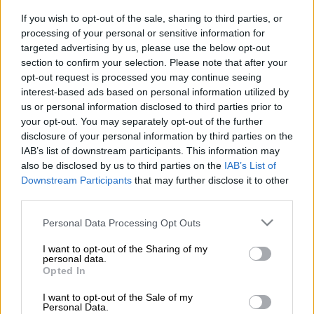
If you wish to opt-out of the sale, sharing to third parties, or
Προσθέστε το ΕΘΝΟΣ στη Google
processing of your personal or sensitive information for
targeted advertising by us, please use the below opt-out
section to confirm your selection. Please note that after your
Το απίθανο τρίποντο του Νικ Καλάθη χάρισε
opt-out request is processed you may continue seeing
στον Παναθηναϊκό μία από τις μεγαλύτερες
interest-based ads based on personal information utilized by
ευρωπαϊκές νίκες των τελευταίων χρόνων
us or personal information disclosed to third parties prior to
κι όπως ήταν φυσικό τόσο οι παίκτες όσο
your opt-out. You may separately opt-out of the further
disclosure of your personal information by third parties on the
και το προπονητικό τιμ πανηγύρισαν έξαλλα
IAB’s list of downstream participants. This information may
την επιτυχία που χαρίζει ελπίδες πρόκρισης
also be disclosed by us to third parties on the
IAB’s List of
στην επόμενη φάση της Ευρωλίγκας.
Downstream Participants
that may further disclose it to other
third parties.
Στον επίσημο λογαριασμό στα social media
Please note that this website/app uses one or more Google
Personal Data Processing Opt Outs
του Παναθηναϊκού αναρτήθηκε βιντεο, μέσα
services and may gather and store information including but
από τα αποδυτήρια, την ώρα που ο Ρικ
not limited to your visit or usage behaviour. You may click to
I want to opt-out of the Sharing of my
personal data.
Πιτίνο αποθεώνει τους παίκτες του και μιλά
grant or deny consent to Google and its third-party tags to
Opted In
για την... κατάρα 8 ετών που έσπασε η ομάδα
use your data for below specified purposes in below Google
consent section.
του. «Είχαμε να νικήσουμε εδώ οκτώ χρόνια.
I want to opt-out of the Sale of my
Personal Data.