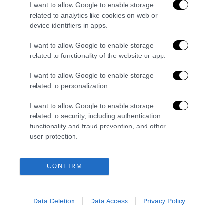
I want to allow Google to enable storage
related to analytics like cookies on web or
device identifiers in apps.
I want to allow Google to enable storage
related to functionality of the website or app.
I want to allow Google to enable storage
related to personalization.
A post shared by Panathinaikos BC (@paobcgr)
I want to allow Google to enable storage
related to security, including authentication
functionality and fraud prevention, and other
user protection.
Διαβάστε ακόμη
Εκτελέσεις, συλλήψεις και νέοι
CONFIRM
περιορισμοί: Το Ιράν σκληραίνει τη γραμμή
στο εσωτερικό εν μέσω πολέμου
Η πρώτη δήλωση της οικογένειας της
Data Deletion
Data Access
Privacy Policy
38χρονης Βρετανίδας που δολοφονήθηκε
στην Κυψέλη