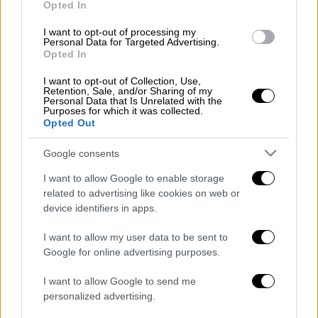
Οκτώ χρόνια. Δεν θα χάσουμε ξανά. Η γαμ...η
Opted In
κατάρα τελείωσε», είπε ο Αμερικανός
I want to opt-out of processing my
τεχνικός γεμάτος ένταση, προτού
Personal Data for Targeted Advertising.
Opted In
αποθεωθεί από τους παίκτες του.
I want to opt-out of Collection, Use,
Δείτε το βίντεο
Retention, Sale, and/or Sharing of my
Personal Data that Is Unrelated with the
Purposes for which it was collected.
Opted Out
Google consents
I want to allow Google to enable storage
related to advertising like cookies on web or
device identifiers in apps.
I want to allow my user data to be sent to
Google for online advertising purposes.
I want to allow Google to send me
personalized advertising.
View this post on Instagram