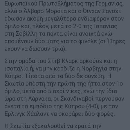
Ευρωπαϊκού Πρωταθλήματος της Γερμανίας,
αλλά ο Άλβαρο Μοράτα και ο Όινχαν Σανσέτ
έδωσαν ακόμη μεγαλύτερο ενδιαφέρον στον
όμιλο και, πλέον, μετά το 2-0 της Ισπανίας
στη Σεβίλλη τα πάντα είναι ανοιχτά ενώ
απομένουν δύο ματς για το φινάλε (οι Ίβηρες
έχουν να δώσουν τρία).
Στην ομάδα του Στιβ Κλαρκ αρκούσε και η
ισοπαλία ή, να μην κέρδιζε η Νορβηγία στην
Κύπρο. Τίποτα από τα δύο δε συνέβη. Η
Σκωτία υπέστη την πρώτη της ήττα στον 1ο
όμιλο, μετά από 5 σερί νίκες, ενώ την ίδια
ώρα στη Λάρνακα, οι Σκανδιναβοί περνούσαν
άνετα το εμπόδιο της Κύπρου (4-0), με τον
Ερλινγκ Χάαλαντ να σκοράρει δύο φορές.
Η Σκωτία εξακολουθεί να κρατά την