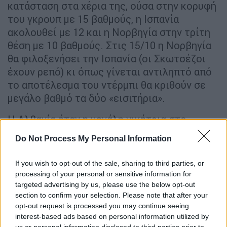
κατάσταση στα χέρια της, ούσα στην κορυφή
του γκρουπ με 15 βαθμούς, η Ισπανία
ακολουθεί με 12 και η Νορβηγία στην τρίτη
θέση με 10 βαθμούς. Στις 15/10 η Νορβηγία
θα φιλοξενήσει την Ισπανία (οι Σκωτσέζοι
έχουν ρεπό) κι όπως γίνεται αντιληπτό από
το αποτέλεσμα του ντέρμπι θα κριθούν σε
μεγάλο βαθμό τα δύο «εισιτήρια».
Η Αλβανία ήταν η μεγάλη νικήτρια στο
ντέρμπι του 5ου ομίλου με την Τσεχία (3-0)
Do Not Process My Personal Information
και παραμένει το «αφεντικό» για την
απευθείας πρόκριση στους τελικούς του
If you wish to opt-out of the sale, sharing to third parties, or
Euro, ενώ και η Πολωνία με το «διπλό» επί
processing of your personal or sensitive information for
των Νήσων Φερόε στο ίδιο γκρουπ (2-0)
targeted advertising by us, please use the below opt-out
section to confirm your selection. Please note that after your
ανέβηκε στη δεύτερη θέση και κρατά την
opt-out request is processed you may continue seeing
τύχη στα χέρια της.
interest-based ads based on personal information utilized by