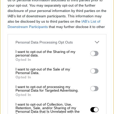
us or personal information disclosed to third parties prior to
Τεράστιο «διπλό» που τη φέρνει «αγκαλιά»
your opt-out. You may separately opt-out of the further
με την απευθείας πρόκριση στα τελικά του
disclosure of your personal information by third parties on the
Euro πέτυχε το Όσιγιεκ η Τουρκία, με 1-0 επί
IAB’s list of downstream participants. This information may
also be disclosed by us to third parties on the
IAB’s List of
της Κροατίας, στο ντεμπούτο του Βιτσέντσο
Downstream Participants
that may further disclose it to other
Μοντέλα στο πάγκο των Τούρκων. Το
third parties.
«χρυσό» γκολ πέτυχε ο Γιλμάζ στο πρώτο
Please note that this website/app uses one or more Google
ημίχρονο, υποχρεώνοντας την «Χρβάτσκα»
Personal Data Processing Opt Outs
services and may gather and store information including but
στην πρώτη της ήττα στο γκρουπ. Μάλιστα,
not limited to your visit or usage behaviour. You may click to
I want to opt-out of the Sharing of my
με αυτή την εξέλιξη, κι εφόσον η Τουρκία
personal data.
grant or deny consent to Google and its third-party tags to
Opted In
προκριθεί απευθείας στο Euro, θα
use your data for below specified purposes in below Google
consent section.
αποφευχθεί η πιθανή μάχη με την Ελλάδα στα
I want to opt-out of the Sale of my
Personal Data.
πλέι οφ (εφόσον δεν προκριθεί απ' τη
Opted In
διαδικασία των προκριματικών).
I want to opt-out of processing my
Personal Data for Targeted Advertising.
1ος όμιλος
Opted In
Κύπρος-Νορβηγία 0-4 (33΄ Σόρλοτ,
I want to opt-out of Collection, Use,
65΄,72΄ Χάαλαντ, 81΄ Αουρσνες)
Retention, Sale, and/or Sharing of my
Personal Data that Is Unrelated with the