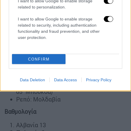
Βαθμολογία
I want to allow Google to enable storage
related to personalization.
Τουρκία 13
I want to allow Google to enable storage
Κροατία 10
related to security, including authentication
Αρμενία 7
functionality and fraud prevention, and other
Ουαλία 7
user protection.
Λετονία 3
5ος όμιλος
CONFIRM
Αλβανία-Τσεχία 3-0 (9΄ Ασάνι, 51΄, 73΄
Σεφέρι)
Data Deletion
Data Access
Privacy Policy
Νησιά Φερόε-Πολωνία 0-2 (4΄ Σιμάνσκι,
65΄ Μπούκσα)
Ρεπό: Μολδαβία
Βαθμολογία
Αλβανία 13