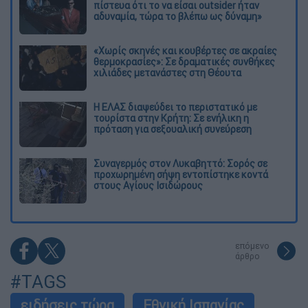
πίστευα ότι το να είσαι outsider ήταν
αδυναμία, τώρα το βλέπω ως δύναμη»
«Χωρίς σκηνές και κουβέρτες σε ακραίες
θερμοκρασίες»: Σε δραματικές συνθήκες
χιλιάδες μετανάστες στη Θέουτα
Η ΕΛΑΣ διαψεύδει το περιστατικό με
τουρίστα στην Κρήτη: Σε ενήλικη η
πρόταση για σεξουαλική συνεύρεση
Συναγερμός στον Λυκαβηττό: Σορός σε
προχωρημένη σήψη εντοπίστηκε κοντά
στους Αγίους Ισιδώρους
επόμενο
άρθρο
#TAGS
ειδήσεις τώρα
Εθνική Ισπανίας