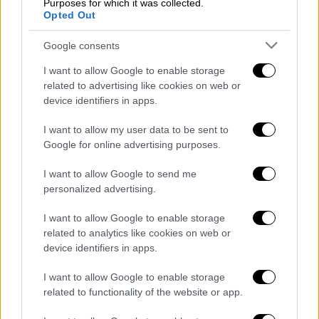
Ισπανία-Σκωτία 2-0 (74΄ Μοράτα, 86΄
Purposes for which it was collected.
Opted Out
Σανσέτ)
Ρεπό: Γεωργία
Google consents
Βαθμολογία
I want to allow Google to enable storage
related to advertising like cookies on web or
device identifiers in apps.
Σκωτία 15
Ισπανία 12
I want to allow my user data to be sent to
Νορβηγία 10
Google for online advertising purposes.
Γεωργία 4
I want to allow Google to send me
Κύπρος 0
personalized advertising.
4ος όμιλος
I want to allow Google to enable storage
related to analytics like cookies on web or
Λετονία-Αρμενία 2-0 (39΄ Ικάουνιεκς, 68΄
device identifiers in apps.
Μπαλόντις)
Κροατία-Τουρκία 0-1 (30΄ Γιλμάζ)
I want to allow Google to enable storage
Ρεπό: Ουαλία
related to functionality of the website or app.