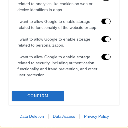
related to analytics like cookies on web or
Νέας Φιλαδέλφειας, Άρης Βασιλόπουλος.
device identifiers in apps.
Πέντε χρόνια αναίτιου πολέμου για το
γήπεδο μας, αποτυπώνονται στην παρουσία
I want to allow Google to enable storage
related to functionality of the website or app.
του ως δήμαρχος στην πόλη μας. Όπως και
στην παρουσία προσώπων που ήταν στενοί
I want to allow Google to enable storage
του σύμβουλοι και τον επηρέαζαν, όπως ο
related to personalization.
τότε δημοτικός σύμβουλος, ο γιατρός
I want to allow Google to enable storage
Θανάσης Μάλλιος.
related to security, including authentication
functionality and fraud prevention, and other
Ο υπουργός Παραγωγικής Ανασυγκρότησης
user protection.
και Ενέργειας από τον Ιανουάριο ως τον
Ιούλιο του 2015, ο Παναγιώτης Λαφαζάνης.
Όλο εκείνο το διάστημα κρατούσε στο
CONFIRM
συρτάρι του την κομβικής σημασίας Μελέτη
Περιβαλλοντικών Επιπτώσεων και δεν την
υπέγραφε χωρίς κανέναν απολύτως λόγο.
Data Deletion
Data Access
Privacy Policy
Προκάλεσε τεράστια καθυστέρηση και