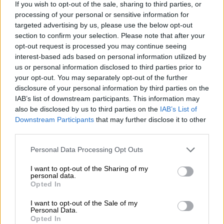
μας, πως ο δρόμος δεν θα ήταν στρωμένος
If you wish to opt-out of the sale, sharing to third parties, or
με ροδοπέταλα. Αλλά βρήκαμε μπροστά μας
processing of your personal or sensitive information for
targeted advertising by us, please use the below opt-out
εμπόδια και εχθρική διάθεση από ανθρώπους
section to confirm your selection. Please note that after your
και φορείς που έτυχε να εκπροσωπούν, που
opt-out request is processed you may continue seeing
ούτε καν θα μπορούσαμε να το φανταστούμε.
interest-based ads based on personal information utilized by
Απείλησαν την εξέλιξη του πλάνου ακόμη και
us or personal information disclosed to third parties prior to
με ακύρωση και τελικά προκάλεσαν μεγάλες
your opt-out. You may separately opt-out of the further
disclosure of your personal information by third parties on the
και αναίτιες καθυστερήσεις. Κι όλα αυτά
IAB’s list of downstream participants. This information may
μόνο και μόνο λόγω εμπάθειας. Μας
also be disclosed by us to third parties on the
IAB’s List of
πληγώνει και θα μας πληγώνει για πάντα το
Downstream Participants
that may further disclose it to other
γεγονός πως εξαιτίας τους, ένας σημαντικός
third parties.
αριθμός ΑΕΚτζήδων δεν κατάφερε να ζήσει
Please note that this website/app uses one or more Google
Personal Data Processing Opt Outs
την μαγεία και την συγκίνηση της
services and may gather and store information including but
επιστροφής στο Σπίτι μας και τις μεγάλες
not limited to your visit or usage behaviour. You may click to
I want to opt-out of the Sharing of my
personal data.
grant or deny consent to Google and its third-party tags to
στιγμές που έχουμε βιώσει από το πρώτο
Opted In
use your data for below specified purposes in below Google
διάστημα της λειτουργίας του. Δεν
consent section.
I want to opt-out of the Sale of my
μπορούμε να το συγχωρέσουμε αυτό, ούτε να
Personal Data.
Opted In
το ξεχάσουμε», ανέφεραν οι άνθρωποι της