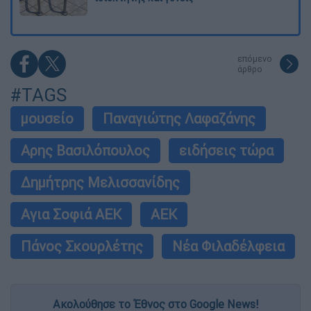
επόμενο
άρθρο
#TAGS
μουσείο
Παναγιώτης Λαφαζάνης
Αρης Βασιλόπουλος
ειδήσεις τώρα
Δημήτρης Μελισσανίδης
Αγια Σοφιά ΑΕΚ
ΑΕΚ
Πάνος Σκουρλέτης
Νέα Φιλαδέλφεια
Ακολούθησε το Έθνος στο Google News!