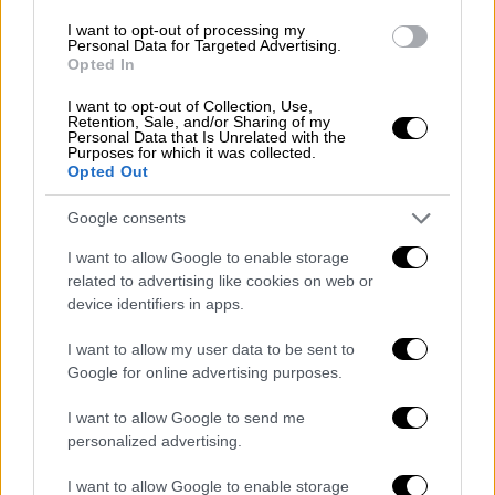
ομάδας, οι οποίοι προσθέτουν…
I want to opt-out of processing my
Personal Data for Targeted Advertising.
Opted In
«Σε λίγο καιρό θα εγκαινιαστεί το Μουσείο
Ιστορίας της ΑΕΚ. Αυτή η ιστορία έχει και
I want to opt-out of Collection, Use,
Retention, Sale, and/or Sharing of my
στιγμές άσχημες. Όμως ανάμεσα σε αυτές οι
Personal Data that Is Unrelated with the
Purposes for which it was collected.
χειρότερες έχουν να κάνουν με αυτούς που
Opted Out
επιχείρησαν να τορπιλίσουν το μέλλον μας,
την ζωή της ΑΕΚ, που είναι το νέο της
Google consents
γήπεδο. Ο κόσμος της ΑΕΚ που θα
I want to allow Google to enable storage
επισκέπτεται το Μουσείο, θα πρέπει να
related to advertising like cookies on web or
θυμάται και οι μέλλουσες γενιές που δεν θα
device identifiers in apps.
τα έχουν ζήσει να μαθαίνουν, ποιοι
I want to allow my user data to be sent to
επιχείρησαν να ακυρώσουν το πεπρωμένο
Google for online advertising purposes.
της ομάδας μας.
I want to allow Google to send me
Θα υπάρχει ειδικός χώρος στο Μουσείο με
personalized advertising.
αναφορές σε πρόσωπα και κυρίως
I want to allow Google to enable storage
φωτογραφίες τους όπως ο πρώην δήμαρχος