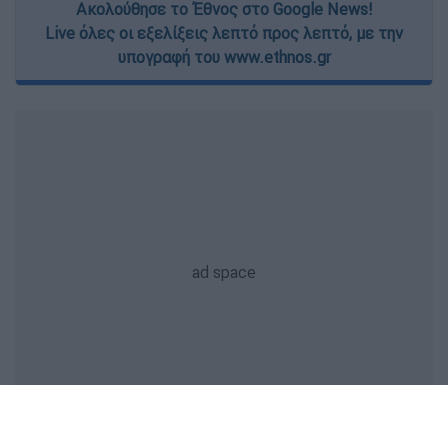
Ακολούθησε το Έθνος στο Google News!
Live όλες οι εξελίξεις λεπτό προς λεπτό, με την
υπογραφή του www.ethnos.gr