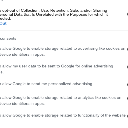
 τρόπο για τον Πανσερραϊκό που βρήκε γκολ
o opt-out of Collection, Use, Retention, Sale, and/or Sharing
11' ο Στάικος έστειλε την μπάλα στο
ersonal Data that Is Unrelated with the Purposes for which it
lected.
άουντ και εκτέλεσε από κοντά για το 0-1.
Out
κ ο ΠΑΣ Γιάννινα, οι φιλοξενούμενοι
consents
τας προβάδισμα ασφαλείας δύο τερμάτων.
ηκε γρήγορα στον χώρο, εκμεταλλεύτηκε την
o allow Google to enable storage related to advertising like cookies on
, τον οποίο απέφυγε και πλάσαρε εύστοχα
evice identifiers in apps.
o allow my user data to be sent to Google for online advertising
s.
για να επιστρέψει στο ματς αλλά δεν είχε
 στο 79' ο Μπάλαν είχε δοκάρι. Η ομάδα
to allow Google to send me personalized advertising.
η ζώνη του υποβιβασμού καθώς ισοβαθμεί
o allow Google to enable storage related to analytics like cookies on
evice identifiers in apps.
σης (60΄ Κιάκος), Εραμούσπε, Παντελάκης,
o allow Google to enable storage related to functionality of the website
 (46΄ Τζίμας), Παμλίδης, Ροσέρο (82΄