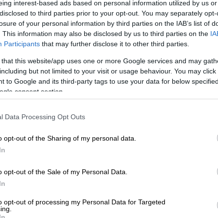
eing interest-based ads based on personal information utilized by us or
disclosed to third parties prior to your opt-out. You may separately opt-
losure of your personal information by third parties on the IAB’s list of
. This information may also be disclosed by us to third parties on the
IA
Participants
that may further disclose it to other third parties.
 that this website/app uses one or more Google services and may gath
including but not limited to your visit or usage behaviour. You may click 
 to Google and its third-party tags to use your data for below specifi
ogle consent section.
 το ΕΘΝΟΣ στη Google
l Data Processing Opt Outs
o opt-out of the Sharing of my personal data.
άσιος Διάκος» επί της
Λαμίας
, ο
In
άλωσε» και τους «Ζωσιμάδες» νικώντας με
ανέβηκαν στην ένατη θέση και πλέον
o opt-out of the Sale of my Personal Data.
ρίπολης
και τη θέση που οδηγεί στα πλέι
In
μακεδονική ομάδα ήταν ο Ισπανός Χέφτε
to opt-out of processing my Personal Data for Targeted
δύο γκολ.
ing.
In