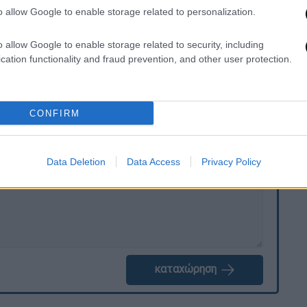
o allow Google to enable storage related to personalization.
έργκστρομ, Διαμαντής, Δεληγιαννίδης,
ς), Ουάρντα (90΄ Πεταυράκης), Ντανκερλούι
o allow Google to enable storage related to security, including
ιτς).
cation functionality and fraud prevention, and other user protection.
CONFIRM
. Το ΕΘΝΟΣ θα παρεμβαίνει και τα προσβλητικά σχόλια θα
Data Deletion
Data Access
Privacy Policy
καταχώρηση