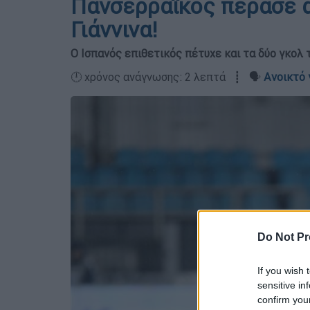
Πανσερραϊκός πέρασε α
Γιάννινα!
Ο Ισπανός επιθετικός πέτυχε και τα δύο γκολ 
🕛 χρόνος ανάγνωσης: 2 λεπτά ┋ 🗣️
Ανοικτό 
Do Not Pr
If you wish 
sensitive in
confirm you