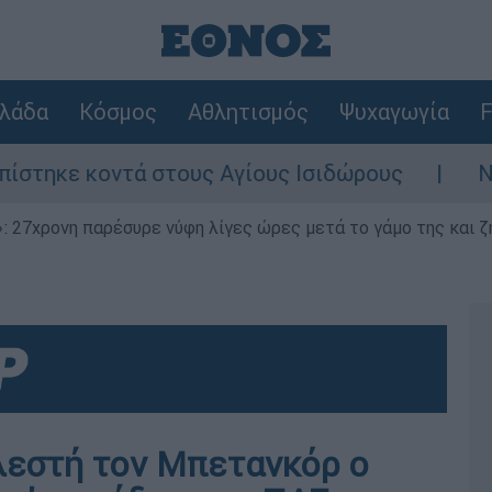
λάδα
Κόσμος
Αθλητισμός
Ψυχαγωγία
F
 κοντά στους Αγίους Ισιδώρους
Νέα έντα
 27χρονη παρέσυρε νύφη λίγες ώρες μετά το γάμο της και ζη
λεστή τον Μπετανκόρ ο