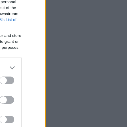
 personal
out of the
 downstream
B’s List of
er and store
to grant or
ed purposes