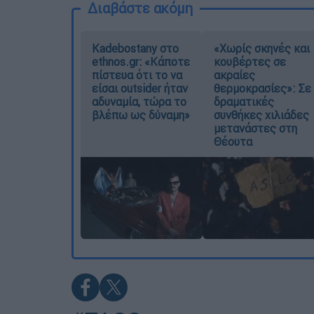
Διαβάστε ακόμη
Kadebostany στο
«Χωρίς σκηνές και
ethnos.gr: «Κάποτε
κουβέρτες σε
πίστευα ότι το να
ακραίες
είσαι outsider ήταν
θερμοκρασίες»: Σε
αδυναμία, τώρα το
δραματικές
βλέπω ως δύναμη»
συνθήκες χιλιάδες
μετανάστες στη
Θέουτα