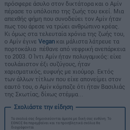
πρόσφερε άσυλο στον δικτάτορα και ο Αμίν
πέρασε το υπόλοιπο της ζωής του εκεί. Μια
απεχθής φήμη που συνοδεύει τον Αμίν ήταν
πως του άρεσε να τρώει ανθρώπινο κρέας.
Κι όμως στα τελευταία χρόνια της ζωής του,
ο Αμίν έγινε
Vegan
και μάλιστα λάτρευε τα
πορτοκάλια· πέθανε από νεφρική ανεπάρκεια
το 2003. Ο Ίντι Αμίν ήταν πολυγαμικός: είχε
τουλάχιστον έξι συζύγους, ήταν
χαρισματικός, ευφυής με χιούμορ. Εκτός
των άλλων τίτλων που είχε απονείμει στον
εαυτό του, ο Αμίν κόμπαζε ότι ήταν Βασιλιάς
της Σκωτίας, δίχως στέμμα...
Τα σχολιά σας δημοσιεύονται άμεσα με δική σας ευθύνη. Το
ΕΘΝΟΣ θα παρεμβαίνει και τα προσβλητικά σχόλια θα
διαγράφονται