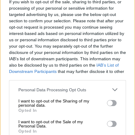
If you wish to opt-out of the sale, sharing to third parties, or
πόλη Κομπόκο, αλλοί λένε το 1923 κι άλλοι
processing of your personal or sensitive information for
το 1928· κάπου ενδιάμεσα μάλλον. Σε νεαρή
targeted advertising by us, please use the below opt-out
section to confirm your selection. Please note that after your
ηλικία, ο πατέρας του εγκατέλειψε την
opt-out request is processed you may continue seeing
οικογένεια και τον μεγάλωσε η μητέρα του.
interest-based ads based on personal information utilized by
Ο Αμίν σπούδασε σε ισλαμικό σχολείο μέχρι
us or personal information disclosed to third parties prior to
την Δ’ τάξη και στη συνέχεια εντάχθηκε στον
your opt-out. You may separately opt-out of the further
disclosure of your personal information by third parties on the
βρετανικό αποικιακό στρατό· υπηρέτησε σε
IAB’s list of downstream participants. This information may
εκστρατείες κατά των Σομαλών ανταρτών
also be disclosed by us to third parties on the
IAB’s List of
καθώς και κατά των Μάου Μάου στην
Κένυα
.
Downstream Participants
that may further disclose it to other
Μέχρι το 1953, ο Αμίν είχε προαχθεί σε
third parties.
λοχία. Ο Αμίν ήταν θηριώδης στο σώμα,
Please note that this website/app uses one or more Google
Personal Data Processing Opt Outs
επιβλητικός, με ύψος 1.85 και βάρος πάνω
services and may gather and store information including but
από 150 κιλά· διακρίθηκε στην πυγμαχία και
not limited to your visit or usage behaviour. You may click to
I want to opt-out of the Sharing of my
personal data.
grant or deny consent to Google and its third-party tags to
σε άλλα αθλήματα δύναμης.
Opted In
use your data for below specified purposes in below Google
consent section.
Το 1962, η Ουγκάντα απέκτησε
την
I want to opt-out of the Sale of my
Personal Data.
ανεξαρτησία της από τη
Βρετανία
και ο
Opted In