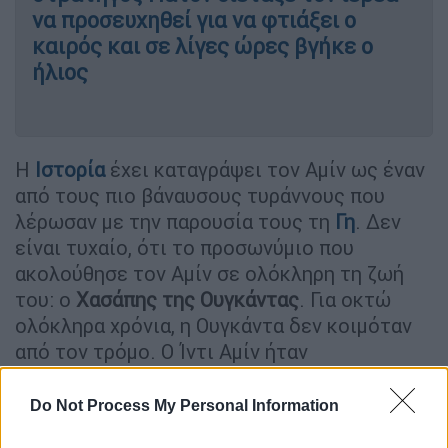
να προσευχηθεί για να φτιάξει ο
καιρός και σε λίγες ώρες βγήκε ο
ήλιος
Η
Ιστορία
έχει καταγράψει τον Αμίν ως έναν
από τους πιο βάναυσους τυράννους που
λέρωσαν με την παρουσία τους τη
Γη
. Δεν
είναι τυχαίο, ότι το προσωνύμιο που
ακολούθησε τον Αμίν σε ολόκληρη τη ζωή
του: ο
Χασάπης της Ουγκάντας
. Για οκτώ
ολόκληρα χρόνια, η Ουγκάντα δεν κοιμόταν
από τον τρόμο. Ο Ίντι Αμίν ήταν
διεστραμμένος, κακός και απρόβλεπτα
τρομακτικός.
Do Not Process My Personal Information
Ο Αμίν είχε γεννηθεί
στην Καμπάλα ή στην