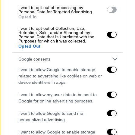
Μίλτον Ομπότε εξελέγη πρωθυπουργός.
I want to opt-out of processing my
Έχοντας κερδίσει την εμπιστοσύνη του
Personal Data for Targeted Advertising.
Ομπότε, ο Αμίν αναρριχήθηκε στη
Opted In
στρατιωτική κλίμακα και υπηρέτησε σε
I want to opt-out of Collection, Use,
σημαντικές θέσεις· μέχρι το 1964, είχε
Retention, Sale, and/or Sharing of my
Personal Data that Is Unrelated with the
προαχθεί σε Αρχηγό Στρατού και στη
Purposes for which it was collected.
Opted Out
συνέχεια χρίστηκε Αρχηγός των Ενόπλων
Δυνάμεων.
Google consents
I want to allow Google to enable storage
related to advertising like cookies on web or
device identifiers in apps.
I want to allow my user data to be sent to
Google for online advertising purposes.
I want to allow Google to send me
personalized advertising.
I want to allow Google to enable storage