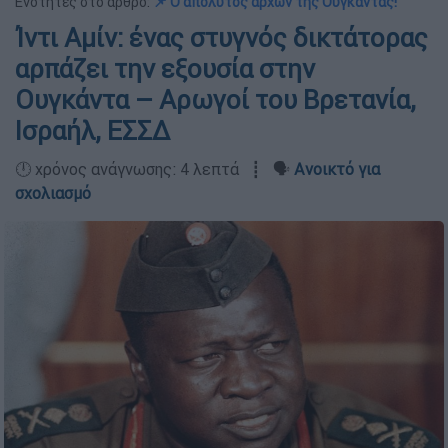
Ενότητες στο άρθρο:
📌 Ο απόλυτος άρχων της Ουγκάντας!
Ίντι Αμίν: ένας στυγνός δικτάτορας
αρπάζει την εξουσία στην
Ουγκάντα – Αρωγοί του Βρετανία,
Ισραήλ, ΕΣΣΔ
🕛 χρόνος ανάγνωσης: 4 λεπτά ┋ 🗣️
Ανοικτό για
σχολιασμό