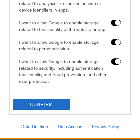
related to analytics like cookies on web or
device identifiers in apps.
Ο Aμίν με τον Φιντέλ Κάστρο. /copyright Ap Photos
I want to allow Google to enable storage
related to functionality of the website or app.
Ο απόλυτος άρχων της Ουγκάντας!
I want to allow Google to enable storage
Το 1971, ο Αμίν θα καταλάμβανε την εξουσία
related to personalization.
με πραξικόπημα. Λίγο μετά την κατάληψη
της εξουσίας, ο Ίντι Αμίν άρχισε να λαμβάνει
I want to allow Google to enable storage
related to security, including authentication
στρατιωτική και οικονομική υποστήριξη από
functionality and fraud prevention, and other
τη Μεγάλη Βρετανία και το Ισραήλ, όταν
user protection.
όμως ζήτησε από το Ισραήλ προηγμένο
στρατιωτικό εξοπλισμό, αρνήθηκε και ο Αμίν
κατήγγειλε τον Σιωνισμό και επιδίωξε το
CONFIRM
εμπόριο με τη Λιβύη. Στο πλαίσιο μπήκε και
ο
Καντάφι
. Από το 1973 και μετά, η
Σοβιετική Ένωση
άρχισε να παρέχει όπλα,
Data Deletion
Data Access
Privacy Policy
αμυντικά συστήματα και τεχνική βοήθεια