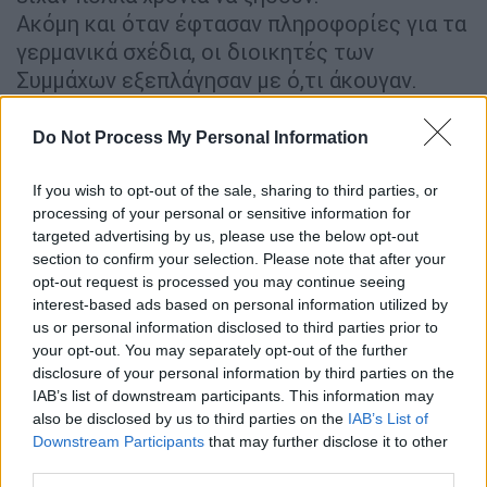
Ακόμη και όταν έφτασαν πληροφορίες για τα
γερμανικά σχέδια, οι διοικητές των
Συμμάχων εξεπλάγησαν με ό,τι άκουγαν.
Ουδείς πίστευε ότι οι Γερμανοί είχαν
αποθέματα δυνάμεων για μια εκτεταμένη
Do Not Process My Personal Information
αντεπίθεση.
Έτσι, όταν η Βέρμαχτ εξαπέλυσε επίθεση και
If you wish to opt-out of the sale, sharing to third parties, or
processing of your personal or sensitive information for
ανέκτησε γρήγορα χαμένο έδαφος, οι
targeted advertising by us, please use the below opt-out
Σύμμαχοι αιφνιδιάστηκαν.
section to confirm your selection. Please note that after your
Οι Γερμανοί προέλαυναν γρήγορα,
opt-out request is processed you may continue seeing
υπολογίζοντας να καταλάβουν σημαντικές
interest-based ads based on personal information utilized by
us or personal information disclosed to third parties prior to
βάσεις ανεφοδιασμού, γέφυρες και οδικά
your opt-out. You may separately opt-out of the further
δίκτυα όπως το σημαντικό σταυροδρόμι της
disclosure of your personal information by third parties on the
Μπαστόν στο Βέλγιο· αυτό το ζωτικής
IAB’s list of downstream participants. This information may
σημασίας σταυροδρόμι κρατούσε μια μικρή
also be disclosed by us to third parties on the
IAB’s List of
Downstream Participants
that may further disclose it to other
δύναμη αμερικανικών στρατευμάτων.
third parties.