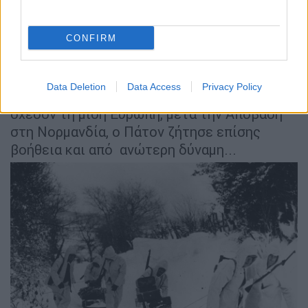
θα προσπαθούσαν να αντέξουν μέχρι να
ερχόταν η βοήθεια που τους είχαν
CONFIRM
υποσχεθεί.
Εκτός από την αφοσίωση
που ζήτησε από τα
εξαιρετικά εκπαιδευμένα και έμπειρα
Data Deletion
Data Access
Privacy Policy
στρατεύματά του, που είχαν διατρέξει
σχεδόν τη μισή Ευρώπη, μετά την Απόβαση
στη Νορμανδία, ο Πάτον ζήτησε επίσης
βοήθεια και από ανώτερη δύναμη...