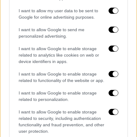
καν καταφθάσουν οι διαταγές από την
I want to allow my user data to be sent to
ανώτατη διοίκηση, ο Πάτον είχε ήδη
Google for online advertising purposes.
προετοιμάσει τις μονάδες του για να
I want to allow Google to send me
προχωρήσουν και να επιτεθούν στους
personalized advertising.
Γερμανούς που πλησίαζαν την Μπαστόν.
I want to allow Google to enable storage
Εν τω μεταξύ, η μαινομένη κατάσταση
του
related to analytics like cookies on web or
καιρού ήταν ένα από τα ανυπέρβλητα
device identifiers in apps.
εμπόδια. Αν οι Γερμανοί είχαν στόχο να
I want to allow Google to enable storage
καταλάβουν την Αμβέρσα, έπρεπε πρώτα να
related to functionality of the website or app.
περάσουν από τη Μπαστόν. Όσο όμως οι
Αμερικανοί συνέχιζαν να πολεμούν εκεί, οι
I want to allow Google to enable storage
Ναζί δεν μπορούσαν να προχωρήσουν.
related to personalization.
Οι γερμανικές προτάσεις για παράδοση των
I want to allow Google to enable storage
Αμερικανών υπό προϋποθέσεις, έλαβαν την
related to security, including authentication
θρυλική απάντηση του αντιστράτηγου
functionality and fraud prevention, and other
ΜακΌλιφ: «
Nuts
» (καρύδια...). Οι Αμερικανοί
user protection.