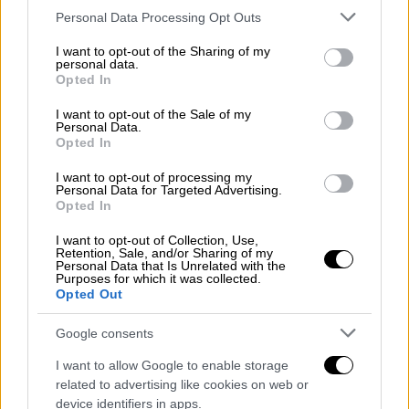
Please note that this website/app uses one or more Google
Personal Data Processing Opt Outs
services and may gather and store information including but
not limited to your visit or usage behaviour. You may click to
I want to opt-out of the Sharing of my
personal data.
grant or deny consent to Google and its third-party tags to
Opted In
use your data for below specified purposes in below Google
consent section.
I want to opt-out of the Sale of my
Personal Data.
Opted In
I want to opt-out of processing my
Personal Data for Targeted Advertising.
Opted In
I want to opt-out of Collection, Use,
Retention, Sale, and/or Sharing of my
Personal Data that Is Unrelated with the
Purposes for which it was collected.
Ο στρατηγός Πάτον. /copyright Ap Photos
Opted Out
Google consents
Ο μόνος διοικητής των Συμμάχων που ήταν
προετοιμασμένος για την γερμανική
I want to allow Google to enable storage
αντεπίθεση ήταν ο στρατηγός
Τζορτζ Πάτον
,
related to advertising like cookies on web or
device identifiers in apps.
Διοικητής της Γ’ Στρατιάς των
ΗΠΑ
. Πριν