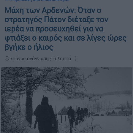
Μάχη των Αρδενών: Όταν ο
στρατηγός Πάτον διέταξε τον
ιερέα να προσευχηθεί για να
φτιάξει ο καιρός και σε λίγες ώρες
βγήκε ο ήλιος
🕛 χρόνος ανάγνωσης: 6 λεπτά ┋