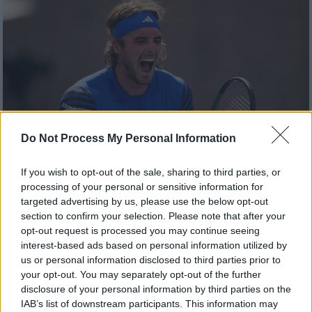
Do Not Process My Personal Information
If you wish to opt-out of the sale, sharing to third parties, or
processing of your personal or sensitive information for
targeted advertising by us, please use the below opt-out
Αθλητισμός
|
20.10.2023 21:53
section to confirm your selection. Please note that after your
opt-out request is processed you may continue seeing
Ανεβασμένος ο Στέφανος Τσιτσιπάς
interest-based ads based on personal information utilized by
πήρε την πρόκριση στα ημιτελικά - Με
us or personal information disclosed to third parties prior to
Μπαντόσα και του γονείς του στο
your opt-out. You may separately opt-out of the further
πλευρό του ο Έλληνας άσος
disclosure of your personal information by third parties on the
IAB’s list of downstream participants. This information may