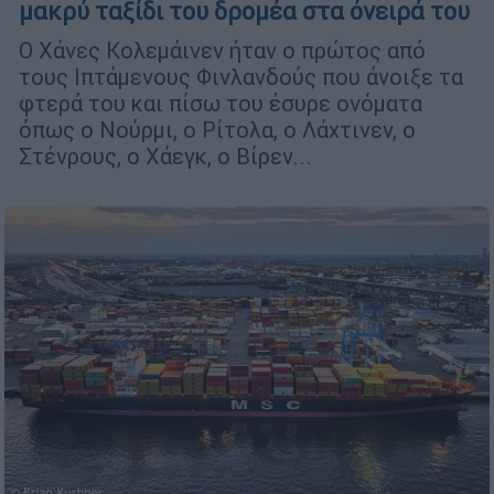
μακρύ ταξίδι του δρομέα στα όνειρά του
Ο Xάνες Κολεμάινεν ήταν ο πρώτος από
τους Ιπτάμενους Φινλανδούς που άνοιξε τα
φτερά του και πίσω του έσυρε ονόματα
όπως ο Νούρμι, ο Ρίτολα, ο Λάχτινεν, ο
Στένρους, ο Χάεγκ, ο Βίρεν...