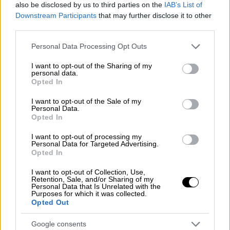
Ο Στέφανος Τσιτσιπάς έπειτα από δύο
also be disclosed by us to third parties on the
IAB’s List of
μήνες πανηγύρισε δύο σερί νίκες
Downstream Participants
that may further disclose it to other
third parties.
Please note that this website/app uses one or more Google
Personal Data Processing Opt Outs
services and may gather and store information including but
not limited to your visit or usage behaviour. You may click to
I want to opt-out of the Sharing of my
personal data.
grant or deny consent to Google and its third-party tags to
Opted In
use your data for below specified purposes in below Google
consent section.
I want to opt-out of the Sale of my
Personal Data.
Opted In
I want to opt-out of processing my
Personal Data for Targeted Advertising.
Opted In
I want to opt-out of Collection, Use,
Retention, Sale, and/or Sharing of my
Personal Data that Is Unrelated with the
Purposes for which it was collected.
Opted Out
Αθλητισμός
|
19.10.2023 22:39
Καλό ξεκίνημα και νίκη για τον Στέφανο
Google consents