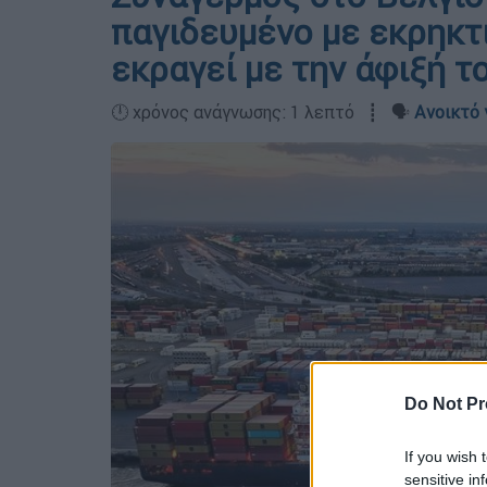
παγιδευμένο με εκρηκτι
εκραγεί με την άφιξή τ
🕛 χρόνος ανάγνωσης: 1 λεπτό ┋ 🗣️
Ανοικτό 
Do Not Pr
If you wish 
sensitive in