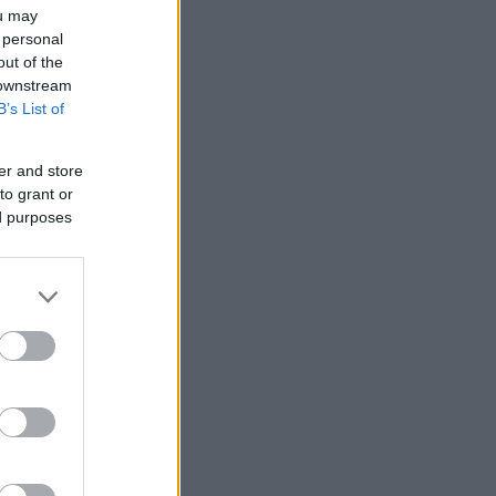
ou may
 personal
out of the
 downstream
B’s List of
er and store
to grant or
ed purposes