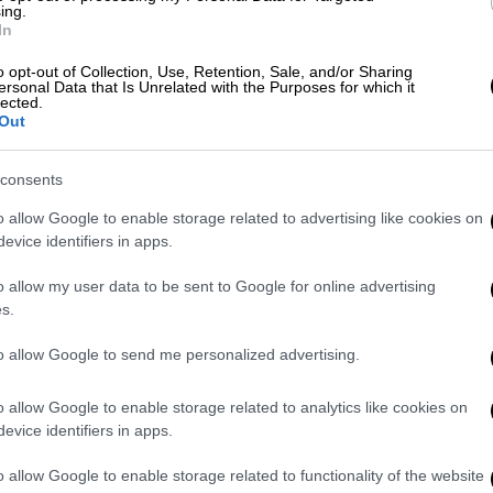
ing.
In
 - Ένας νεκρός και ζημιές σε μεγάλο
o opt-out of Collection, Use, Retention, Sale, and/or Sharing
ersonal Data that Is Unrelated with the Purposes for which it
lected.
Out
consents
ς και όπως μεταδίδει το ΑΠΕ-ΜΠΕ,
o allow Google to enable storage related to advertising like cookies on
V, με σημαία Λιβερίας. Έχει αγκυροβολήσει
evice identifiers in apps.
αρ (Ολλανδία). Δεν έχει προς το παρόν
σα.
o allow my user data to be sent to Google for online advertising
s.
α
to allow Google to send me personalized advertising.
η ναρκωτικών
.
o allow Google to enable storage related to analytics like cookies on
evice identifiers in apps.
α
την 9η Δεκεμβρίου, με προορισμό το
ο να φτάσει το απόγευμα. Σύμφωνα με την
o allow Google to enable storage related to functionality of the website