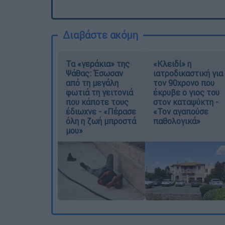
Διαβάστε ακόμη
Τα «γεράκια» της
«Κλειδί» η
Ψάθας: Έσωσαν
ιατροδικαστική για
από τη μεγάλη
τον 90χρονο που
φωτιά τη γειτονιά
έκρυβε ο γιος του
που κάποτε τους
στον καταψύκτη -
έδιωχνε - «Πέρασε
«Τον αγαπούσε
όλη η ζωή μπροστά
παθολογικά»
μου»