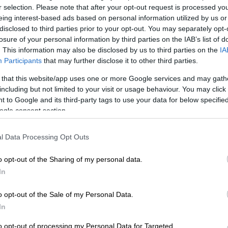
r selection. Please note that after your opt-out request is processed y
eing interest-based ads based on personal information utilized by us or
disclosed to third parties prior to your opt-out. You may separately opt-
losure of your personal information by third parties on the IAB’s list of
. This information may also be disclosed by us to third parties on the
IA
Participants
that may further disclose it to other third parties.
 that this website/app uses one or more Google services and may gath
including but not limited to your visit or usage behaviour. You may click 
 to Google and its third-party tags to use your data for below specifi
ogle consent section.
 το ΕΘΝΟΣ στη Google
l Data Processing Opt Outs
ς Αρχές
έπειτα από
προειδοποίηση
που
οκίνητο
παγιδευμένο
με
εκρηκτικά
πάνω σε
o opt-out of the Sharing of my personal data.
βέρσας
.
In
ν άφιξή του, κατά την προειδοποίηση.
o opt-out of the Sale of my Personal Data.
In
to opt-out of processing my Personal Data for Targeted