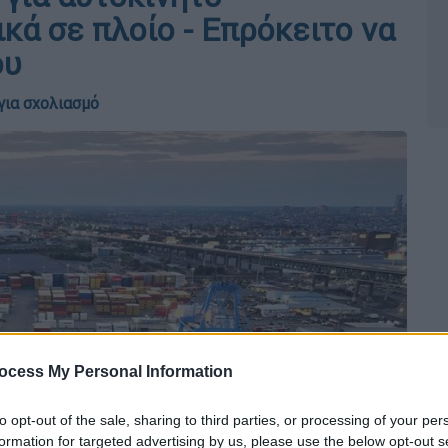
κά σε πλοίο - Επρόκειτο να
ου
για σχολιασμό
ocess My Personal Information
to opt-out of the sale, sharing to third parties, or processing of your per
formation for targeted advertising by us, please use the below opt-out s