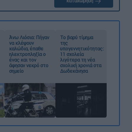
καταχώρηση
Άνω Λιόσια: Πήγαν
Το βαρύ τίμημα
να κλέψουν
της
καλώδια, έπαθε
υπογεννητικότητας:
ηλεκτροπληξία ο
11 σχολεία
ένας και τον
λιγότερα τη νέα
άφησαν νεκρό στο
σχολική χρονιά στα
σημείο
Δωδεκάνησα