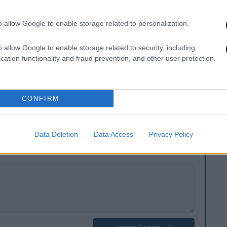
ά ελλιμενίστηκε στο Αμβούργο (Γερμανία),
ρτογαλία).
o allow Google to enable storage related to personalization.
περιστατικό
συνέβη
πέρυσι
, με
πό σημαία Σενεγάλης, στο οποίο εν
o allow Google to enable storage related to security, including
cation functionality and fraud prevention, and other user protection.
οκαΐνης. Η απειλή αποδείχθηκε μέρος
ών ναρκωτικών.
CONFIRM
. Το ΕΘΝΟΣ θα παρεμβαίνει και τα προσβλητικά σχόλια θα
Data Deletion
Data Access
Privacy Policy