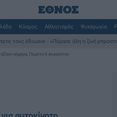
λάδα
Κόσμος
Αθλητισμός
Ψυχαγωγία
F
ους έδιωχνε - «Πέρασε όλη η ζωή μπροστά μου»
ρτάζουν σήμερα, Πέμπτη 6 Αυγούστου
 για αυτοκίνητο