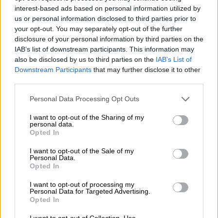
Ευρωπαϊκό του 2021.
interest-based ads based on personal information utilized by
us or personal information disclosed to third parties prior to
your opt-out. You may separately opt-out of the further
ΔΙΑΒΑΣΤΕ ΕΠΙΣΗΣ
disclosure of your personal information by third parties on the
IAB’s list of downstream participants. This information may
Αθλητισμός
|
11.02.2024 19:33
also be disclosed by us to third parties on the
IAB’s List of
Δικαιώθηκε η επιμονή της Άννας
Downstream Participants
that may further disclose it to other
Ντουντουνάκη - Προκρίθηκε στον
third parties.
τελικό του Παγκόσμιου
Please note that this website/app uses one or more Google
Personal Data Processing Opt Outs
Πρωταθλήματος
services and may gather and store information including but
not limited to your visit or usage behaviour. You may click to
I want to opt-out of the Sharing of my
personal data.
grant or deny consent to Google and its third-party tags to
Opted In
use your data for below specified purposes in below Google
consent section.
I want to opt-out of the Sale of my
Ο Χρήστου έκανε το πρώτο 100άρι σε 48.95,
Personal Data.
ο Γκολομέεβ (που αυτή τη φορά έπεσε
Opted In
δεύτερος, αλλάζοντας θέση με τον Μπίλα)
I want to opt-out of processing my
πήγε λίγο πιο αργά σε σχέση με το πρωί με
Personal Data for Targeted Advertising.
Opted In
πέρασμα στα 48.17, ενώ αντίθετα σαφώς
ταχύεροι σε σχέση με τον προκριματικό ήταν
I want to opt-out of Collection, Use,