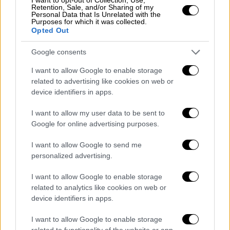
Retention, Sale, and/or Sharing of my
ο Μπίλας (48.38) και ο Βαζαίος (48.17).
Personal Data that Is Unrelated with the
Purposes for which it was collected.
Opted Out
Με την εξαιρετική παρουσία της στη Ντόχα,
η ελληνική ομάδα εξασφάλισε τη συμμετοχή
Google consents
της στους Ολυμπιακούς Αγώνες, ενώ η έκτη
I want to allow Google to enable storage
θέση είναι η καλύτερη που έχει καταλάβει
related to advertising like cookies on web or
ποτέ η χώρα μας σε ομαδικό αγώνισμα σε
device identifiers in apps.
Παγκόσμιο Πρωτάθλημα.
I want to allow my user data to be sent to
Η κούρσα της ελληνικής ομάδας
Google for online advertising purposes.
I want to allow Google to send me
personalized advertising.
I want to allow Google to enable storage
related to analytics like cookies on web or
device identifiers in apps.
I want to allow Google to enable storage
related to functionality of the website or app.