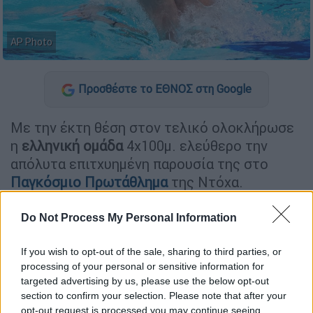
AP Photo
Προσθέστε το ΕΘΝΟΣ στη Google
Με την έκτη θέση στον τελικό ολοκλήρωσε
η
ελληνική
ομάδα
4x100μ. ελεύθερο την
απόλυτα επιτχυημένη παρουσία της στο
Παγκόσμιο Πρωτάθλημα
της Ντόχα.
Οι
Απόστολος
Χρήστου
,
Κριστιάν
Do Not Process My Personal Information
Γκολομέεβ
,
Στέργιος
Μπίλας
και
Ανδρέας
Βαζαίος
σημείωσαν χρόνο 3:13.67,
If you wish to opt-out of the sale, sharing to third parties, or
βελτιώνοντας το 3:14.33 που είχαν κάνει
processing of your personal or sensitive information for
targeted advertising by us, please use the below opt-out
στον πρωινό προκριματικό, ενώ πλησίασαν
section to confirm your selection. Please note that after your
το πανελλήνιο ρεκόρ (3:13.39) από το
opt-out request is processed you may continue seeing