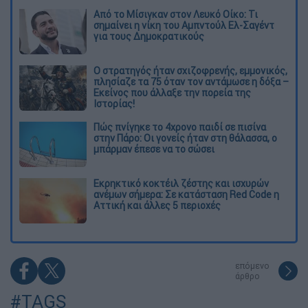
Από το Μίσιγκαν στον Λευκό Οίκο: Τι
σημαίνει η νίκη του Αμπντούλ Ελ-Σαγέντ
για τους Δημοκρατικούς
O στρατηγός ήταν σχιζοφρενής, εμμονικός,
πλησίαζε τα 75 όταν τον αντάμωσε η δόξα –
Εκείνος που άλλαξε την πορεία της
Ιστορίας!
Πώς πνίγηκε το 4χρονο παιδί σε πισίνα
στην Πάρο: Οι γονείς ήταν στη θάλασσα, ο
μπάρμαν έπεσε να το σώσει
Εκρηκτικό κοκτέιλ ζέστης και ισχυρών
ανέμων σήμερα: Σε κατάσταση Red Code η
Αττική και άλλες 5 περιοχές
επόμενο
άρθρο
#TAGS