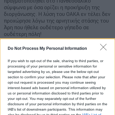
πραγματοποιηθεί στο Πανθεσσαλικό
σύμφωνα με όσα ορίζει η προκήρυξη της
διοργάνωσης. Η λύση του ΟΑΚΑ εν τέλει δεν
προχώρησε λόγω της αρνητικής στάσης του
Άρη που ήθελε ουδέτερο γήπεδο σε
ουδέτερη πόλη!
Κατά τη διάρκεια της σύσκεψης για τον
Do Not Process My Personal Information
τελικό υπήρξε επικοινωνία και με τον
Δήμαρχο Βόλου, Αχιλλέα Μπέο, ο οποίος δεν
If you wish to opt-out of the sale, sharing to third parties, or
είναι αρνητικός για την παρουσία κόσμου,
processing of your personal or sensitive information for
από τη στιγμή που δεν υπάρχει μεγάλη
targeted advertising by us, please use the below opt-out
αντιπαλότητα μεταξύ των οπαδών των δύο
section to confirm your selection. Please note that after your
opt-out request is processed you may continue seeing
φιναλίστ.
interest-based ads based on personal information utilized by
us or personal information disclosed to third parties prior to
Το σχέδιο για την κατανομή του
your opt-out. You may separately opt-out of the further
κόσμου
disclosure of your personal information by third parties on the
IAB’s list of downstream participants. This information may
Φυσικά το μεγάλο ζήτημα στο Πανθεσσαλικό
also be disclosed by us to third parties on the
IAB’s List of