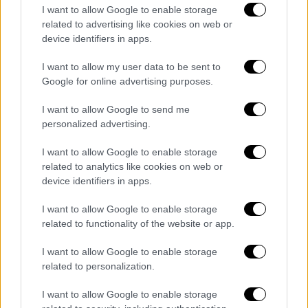
I want to allow Google to enable storage
δοθούν προσκλήσεις -σύμφωνα πάντα με το
related to advertising like cookies on web or
αρχικό σχέδιο- είτε σε 3.000 μαθητές, είτε
device identifiers in apps.
στην τοπική κοινωνία, ενώ θα υπάρχουν και
οι απαραίτητες ζώνες ασφαλείας.
I want to allow my user data to be sent to
Google for online advertising purposes.
Το πλάνο που βρίσκεται υπό σχεδιασμό είναι
I want to allow Google to send me
να μην υπάρξουν διανυκτερεύσεις του
personalized advertising.
κόσμου στην πόλη του Βόλου, ώστε οι
οπαδοί και των δύο ομάδων να φτάσουν στο
I want to allow Google to enable storage
γήπεδο με αστυνομική συνοδεία και
related to analytics like cookies on web or
device identifiers in apps.
ακολούθως να αποχωρήσουν κατά τον ίδιο
τρόπο. Κάτι τέτοιο βεβαίως απαιτεί
I want to allow Google to enable storage
συγκεκριμένο σχέδιο από την Αστυνομία,
related to functionality of the website or app.
που θα έχει μια δύσκολη αποστολή καθώς
I want to allow Google to enable storage
στο κέντρο της πόλης είναι δύσκολο να
related to personalization.
τεθούν περιορισμοί...
I want to allow Google to enable storage
Σε πρώτη φάση πάντως φαίνεται ότι όλες οι