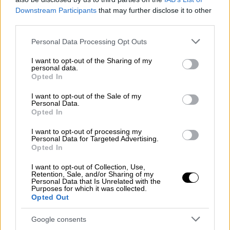
είναι τα μέτρα ασφαλείας προκειμένου να
Downstream Participants
that may further disclose it to other
third parties.
αποφευχθούν τυχόν επεισόδια και η διάθεση
των εισιτηρίων. Ποιο είναι λοιπόν το σχέδιο
Please note that this website/app uses one or more Google
Personal Data Processing Opt Outs
που καταρτίζεται;
services and may gather and store information including but
not limited to your visit or usage behaviour. You may click to
I want to opt-out of the Sharing of my
personal data.
Σύμφωνα με όσα προέκυψαν από τη σύσκεψη,
grant or deny consent to Google and its third-party tags to
Opted In
use your data for below specified purposes in below Google
στο ένα πέταλο θα βρίσκονται οι φίλοι του
consent section.
I want to opt-out of the Sale of my
Παναθηναϊκού και στο άλλο εκείνοι του Άρη.
Personal Data.
Τα δύο πέταλα έχουν χωρητικότητα 4.750
Opted In
θεατών και υπάρχει η πρόθεση να δοθούν
I want to opt-out of processing my
από 4.000-4.500 εισιτήρια σε κάθε ομάδα στα
Personal Data for Targeted Advertising.
Opted In
πέταλα.
I want to opt-out of Collection, Use,
Επιπλέον θα λάβει 4.000 προσκλήσεις η ΕΠΟ
Retention, Sale, and/or Sharing of my
Personal Data that Is Unrelated with the
σε κεντρική εξέδρα, στα επίσημα για να
Purposes for which it was collected.
Opted Out
καλυφθούν οι δικές της ανάγκες, ενώ στο
ενδιάμεσο από τους οργανωμένους -στην
Google consents
κεντρική θύρα απέναντι από τα επίσημα- θα