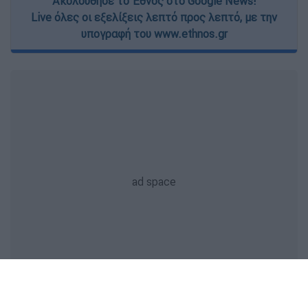
Ακολούθησε το Έθνος στο Google News!
Live όλες οι εξελίξεις λεπτό προς λεπτό, με την
υπογραφή του www.ethnos.gr