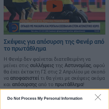
video
Σκέψεις για απόσυρση της Φενέρ από
το πρωτάθλημα
Η Φενέρ δεν φαίνεται διατεθειμένη να
μείνει στις
συλλήψεις
της
Αστυνομίας
, αφού
θα έχει έκτακτη ΓΣ στις 2 Απριλίου με σκοπό
να
αποφασιστεί
τι θα γίνει με σκέψεις ακόμα
και
απόσυρσης
από το
πρωτάθλημα
!
Μάλιστα μετά από αυτή τη... βόμβα ο
Do Not Process My Personal Information
ιδιοκτήτης του
συλλόγου
, Αλί Κοτς, τόνισε
πως ακόμα και αν το σενάριο όπου η
Φενέρ