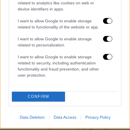
related to analytics like cookies on web or
Οδηγία Ποδοσφαίρου Άρθρο 45, όπου η ποινή
device identifiers in apps.
είναι πιο αυστηρή, 3-5 αγώνες. Φαίνεται ότι
I want to allow Google to enable storage
θα δοθεί ποινή 2-4 και οι ποινές θα μειωθούν
related to functionality of the website or app.
στο μισό», αναφέρει χαρακτηριστικά η
εφημερίδα της Τουρκίας «Ηurriyet».
I want to allow Google to enable storage
related to personalization.
https://twitter.com/ArsivUnutmzGS/status/17
69451219116802197
I want to allow Google to enable storage
related to security, including authentication
Ο αγώνας στην Τραπεζούντα σταματούσε
functionality and fraud prevention, and other
user protection.
κατά διαστήματα λόγω αντικειμένων και
φωτοβολίδων που πέταξαν στον αγωνιστικό
χώρο οι οπαδοί των γηπεδούχων.
CONFIRM
Ο διαιτητής του αγώνα Χαλίλ Ουμούτ Μελέρ
κάλεσε τους βοηθούς διαιτητές στη μεσαία
Data Deletion
Data Access
Privacy Policy
γραμμή και περίμενε να ηρεμήσουν οι
οπαδοί. Ωστόσο, μετά το σφύριγμα της