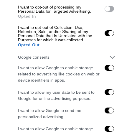
τουρκικής λίγκας) πιθανότατα θα
I want to opt-out of processing my
παρακολουθήσει όλα τα πλάνα του αγώνα και
Personal Data for Targeted Advertising.
θα ετοιμάσει μια αναφορά για το τι συνέβη
Opted In
πριν, κατά τη διάρκεια και μετά τον αγώνα.
I want to opt-out of Collection, Use,
Θα πρέπει επίσης να εξεταστεί εάν υπάρχει
Retention, Sale, and/or Sharing of my
Personal Data that Is Unrelated with the
κάποια πρόκληση από τους ποδοσφαιριστές
Purposes for which it was collected.
Opted Out
προς την κερκίδα. Υπάρχει σοβαρή και
ανοιχτή επίθεση στους ποδοσφαιριστές.
Google consents
Κατά τη διάρκεια του αγώνα πετάνε
I want to allow Google to enable storage
αντικείμενα από την κερκίδα. Αυτά θα
related to advertising like cookies on web or
αξιολογηθούν. Κάποια από τα αντίποινα των
device identifiers in apps.
παικτών μπορούν να χαρακτηριστούν ως
αυτοάμυνα. Ωστόσο, όσοι επιτίθενται στους
I want to allow my user data to be sent to
Google for online advertising purposes.
φιλάθλους ανεξέλεγκτα και να κυνηγούν
τους οπαδούς θα υπόκεινται σε πειθαρχική
I want to allow Google to send me
οδηγία ποδοσφαίρου Άρθρο 36-
personalized advertising.
αντιαθλητική συμπεριφορά (τιμωρία 1-3
I want to allow Google to enable storage
αγώνες). Επίσης υπάρχει η Πειθαρχική