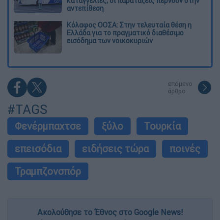
καταγγελίες, οι παρατάξεις περνούν στην
αντεπίθεση
Κόλαφος ΟΟΣΑ: Στην τελευταία θέση η
Ελλάδα για το πραγματικό διαθέσιμο
εισόδημα των νοικοκυριών
επόμενο
άρθρο
#TAGS
Φενέρμπαχτσε
ξύλο
Τουρκία
επεισόδια
ειδήσεις τώρα
ποινές
Τραμπζονσπόρ
Ακολούθησε το Έθνος στο Google News!