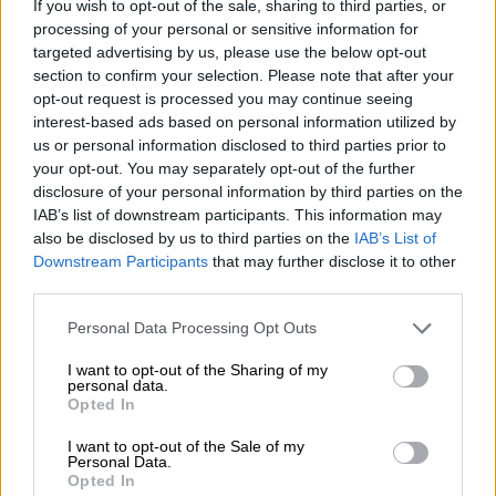
If you wish to opt-out of the sale, sharing to third parties, or
αποφασίσει να φύγει από το
πρωτάθλημα
και
processing of your personal or sensitive information for
υποβιβαστεί
, θα κρατήσει την ομάδα με
targeted advertising by us, please use the below opt-out
σκοπό να επιστρέψει στη Super League.
section to confirm your selection. Please note that after your
opt-out request is processed you may continue seeing
https://twitter.com/ArsivUnutmzGS/status/17
interest-based ads based on personal information utilized by
us or personal information disclosed to third parties prior to
69452869613146452
your opt-out. You may separately opt-out of the further
disclosure of your personal information by third parties on the
Φυλάκιση έως τρία χρόνια και ισόβιος
IAB’s list of downstream participants. This information may
αποκλεισμός από τα γήπεδα οι
also be disclosed by us to third parties on the
IAB’s List of
πιθανές ποινές για τους οπαδούς
Downstream Participants
that may further disclose it to other
third parties.
Την ίδια στιγμή, ποινή φυλάκισης έως τρία
Please note that this website/app uses one or more Google
Personal Data Processing Opt Outs
χρόνια στους
χούλιγκαν
που εισήλθαν στον
services and may gather and store information including but
αγωνιστικό χώρο προκαλώντας επεισόδια
not limited to your visit or usage behaviour. You may click to
I want to opt-out of the Sharing of my
personal data.
αναμένεται να είναι ο...λογαριασμός από τα
grant or deny consent to Google and its third-party tags to
Opted In
use your data for below specified purposes in below Google
επεισόδια.
consent section.
I want to opt-out of the Sale of my
Personal Data.
«Το PFDK (σ.σ: πειθαρχικη επιτροπή της
Opted In