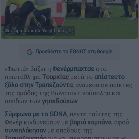
Φενέρμπαχτσε (Copyright:hurriyet)
Προσθέστε το ΕΘΝΟΣ στη Google
«Φωτιά» βάζει η
Φενέρμπαχτσε
στο
πρωτάθλημα
Τουρκίας
μετά το
απίστευτο
ξύλο στην Τραπεζούντα
, ανάμεσα σε παίκτες
της ομάδας της Κωνσταντινούπολησ και
οπαδών των
γηπεδούχων
.
Σύμφωνα με το SDNA
, πέντε παίκτες της
Φενέρ κινδυνεύουν με
βαριά
καμπάνα
, αφού
συνεπλάκησαν
με οπαδούς της
Τραμπζονσπόρ
για να υπερασπιστούν τους