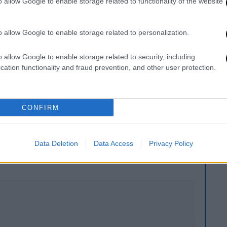
o allow Google to enable storage related to functionality of the website
ι οι μειονότητες μπορούν να είναι μέρος
o allow Google to enable storage related to personalization.
έτες ουδέτερου φύλου, ως μέρος του
o allow Google to enable storage related to security, including
βάνει ταυτότητες και εκφράσεις φύλου σε
cation functionality and fraud prevention, and other user protection.
δυαδική έννοια», αναφέρει στην επίσημη
CONFIRM
. Το ΕΘΝΟΣ θα παρεμβαίνει και τα προσβλητικά σχόλια θα
Data Deletion
Data Access
Privacy Policy