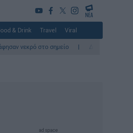
ood & Drink
Travel
Viral
εκρό στο σημείο
Δίωξη για ανθρωποκτονία