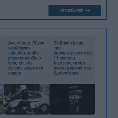
καταχώρηση
Άνω Λιόσια: Πήγαν
Το βαρύ τίμημα
να κλέψουν
της
καλώδια, έπαθε
υπογεννητικότητας:
ηλεκτροπληξία ο
11 σχολεία
ένας και τον
λιγότερα τη νέα
άφησαν νεκρό στο
σχολική χρονιά στα
σημείο
Δωδεκάνησα