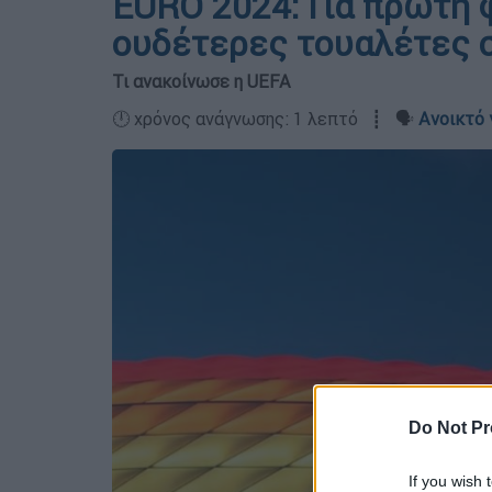
EURO 2024: Για πρώτη 
ουδέτερες τουαλέτες 
Τι ανακοίνωσε η UEFA
🕛 χρόνος ανάγνωσης: 1 λεπτό ┋ 🗣️
Ανοικτό 
Do Not Pr
If you wish 