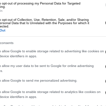
 την ίδια την UEFA, οι
τουαλέτες
των
to opt-out of processing my Personal Data for Targeted
ing.
ρικές, γυναικείες αλλά και ουδέτερες ώστε
In
 κοινότητας που δεν ανήκουν σε μία από
o opt-out of Collection, Use, Retention, Sale, and/or Sharing
ersonal Data that Is Unrelated with the Purposes for which it
lected.
Out
consents
o allow Google to enable storage related to advertising like cookies on
ουνιά σε διαιτητή και τον έστειλε
evice identifiers in apps.
o allow my user data to be sent to Google for online advertising
s.
to allow Google to send me personalized advertising.
o allow Google to enable storage related to analytics like cookies on
ταπολεμήσουμε όλες τις μορφές διακρίσεων
evice identifiers in apps.
ονται τα δικαιώματα όλων. Το Euro 2024
ν ένταξη, διασφαλίζοντας ότι όλες οι