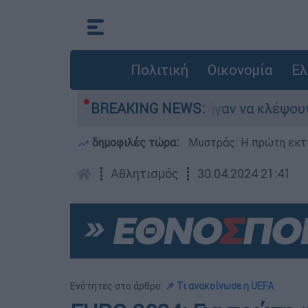
Πολιτική
Οικονομία
Ελ
νε
Άνω Λιόσια: Πήγαν να κλέψουν καλώδια
BREAKING NEWS:
δημοφιλές τώρα:
Μυστράς: Η πρώτη εκτί
┋
Αθλητισμός
┋
30.04.2024 21:41
Ενότητες στο άρθρο:
📌 Τι ανακοίνωσε η UEFA