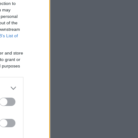
ection to
ou may
 personal
out of the
 downstream
B’s List of
er and store
to grant or
ed purposes