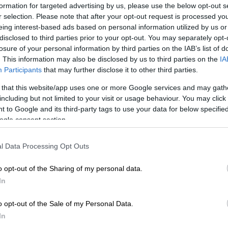
formation for targeted advertising by us, please use the below opt-out s
r selection. Please note that after your opt-out request is processed y
eing interest-based ads based on personal information utilized by us or
disclosed to third parties prior to your opt-out. You may separately opt-
losure of your personal information by third parties on the IAB’s list of
. This information may also be disclosed by us to third parties on the
IA
Participants
that may further disclose it to other third parties.
 that this website/app uses one or more Google services and may gath
including but not limited to your visit or usage behaviour. You may click 
 to Google and its third-party tags to use your data for below specifi
 το ΕΘΝΟΣ στη Google
ogle consent section.
l Data Processing Opt Outs
άνωση στην οποία τα γήπεδα θα έχουν
ι το
Euro 2024
και με αυτόν τον τρόπο
o opt-out of the Sharing of my personal data.
ου βρίσκεται που θα πραγματοποιηθεί
In
ε δέκα
πόλεις
της
Γερμανίας
και θα την
σφαίρου από ολόκληρο τον πλανήτη, ενώ
o opt-out of the Sale of my Personal Data.
ρμανικά γήπεδα
.
In