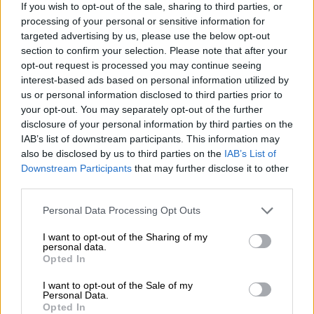
πάντως δεν περιλαμβάνει όλα τα
If you wish to opt-out of the sale, sharing to third parties, or
ακτοπλοϊκά πλοία της εταιρείας, καθώς
processing of your personal or sensitive information for
ακόμη δεν έχουν αποτιμηθεί στο σύνολο
targeted advertising by us, please use the below opt-out
section to confirm your selection. Please note that after your
τους.
opt-out request is processed you may continue seeing
interest-based ads based on personal information utilized by
Η
Seajets
είναι μία από τις μεγαλύτερες
us or personal information disclosed to third parties prior to
εταιρείες στο είδος της στην
Ελλάδα
με
your opt-out. You may separately opt-out of the further
στόλο ταχυπλόων που συνδέουν πολλά
disclosure of your personal information by third parties on the
νησιά του
Αιγαίου
. Ο
Μάριος
Ηλιόπουλος
IAB’s list of downstream participants. This information may
also be disclosed by us to third parties on the
IAB’s List of
έχει συμβάλει σημαντικά στην ανάπτυξη και
Downstream Participants
that may further disclose it to other
επέκταση της εταιρείας, καθιστώντας την
third parties.
μια από τις κορυφαίες στην περιοχή της
Please note that this website/app uses one or more Google
Ανατολικής Μεσογείου
.
Επιπλέον, έχει γίνει
Personal Data Processing Opt Outs
services and may gather and store information including but
γνωστός και για την συμμετοχή του σε άλλες
not limited to your visit or usage behaviour. You may click to
I want to opt-out of the Sharing of my
επιχειρηματικές δραστηριότητες και
personal data.
grant or deny consent to Google and its third-party tags to
Opted In
φιλανθρωπικές πρωτοβουλίες,
use your data for below specified purposes in below Google
consent section.
επεκτείνοντας την επιρροή του πέρα από
I want to opt-out of the Sale of my
Personal Data.
τον ναυτιλιακό τομέα.
Opted In