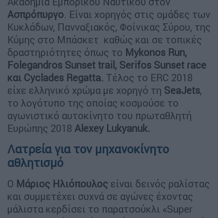
Ακαδημία Εμπορικού Ναυτικού στον
Ασπρόπυργο
. Είναι χορηγός στις ομάδες των
Κυκλάδων, Πανναξιακός, Φοίνικας Σύρου, της
Κύμης στο Μπάσκετ καθώς και σε τοπικές
δραστηριότητες όπως το
Mykonos Run,
Folegandros Sunset trail, Serifos Sunset race
και Cyclades Regatta.
Τέλος το ERC 2018
είχε ελληνικό χρώμα με χορηγό τη
SeaJets
,
το λογότυπο της οποίας κοσμούσε το
αγωνιστικό αυτοκίνητο του πρωταθλητή
Ευρώπης 2018
Alexey Lukyanuk.
Λατρεία για τον μηχανοκίνητο
αθλητισμό
Ο
Μάριος Ηλιόπουλος
είναι δεινός ραλίστας
και συμμετέχει συχνά σε αγώνες έχοντας
μάλιστα κερδίσει το παρατσούκλι «Super