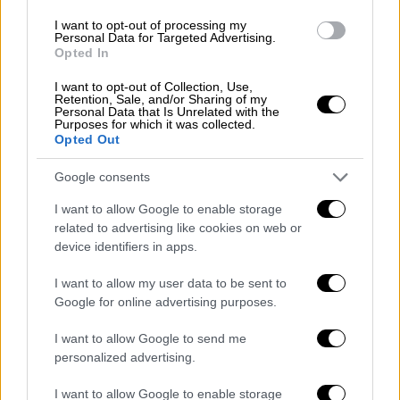
Δραστηριοποιείται επίσης και στα
I want to opt-out of processing my
Personal Data for Targeted Advertising.
ποντοπόρα πλοία, όπως και ο αδερφός του,
Opted In
Αντώνης
Ηλιόπουλος
με διαφορετικές
I want to opt-out of Collection, Use,
ναυτιλιακές εταιρείες. Ασχολείται επίσης
Retention, Sale, and/or Sharing of my
Personal Data that Is Unrelated with the
με τα
κρουαζιερόπλοια έχοντας
Purposes for which it was collected.
δημιουργήσει
έναν εντυπωσιακό στόλο.
Opted Out
Σημαντικό κοινωνικό έργο
Google consents
I want to allow Google to enable storage
Ο
Μάριος Ηλιόπουλος
έχει αναπτύξει
related to advertising like cookies on web or
σημαντικό φιλανθρωπικό και κοινωνικό
device identifiers in apps.
έργο. Στην καταστροφική πυρκαγιά στο
Μάτι
I want to allow my user data to be sent to
η
SeaJets
με το πλοίο του Tera Jet και τους
Google for online advertising purposes.
ναυτικούς του, έσπευσε στην θαλάσσια
περιοχή και προσέφερε βοήθεια σε πάνω
I want to allow Google to send me
από 700 ανθρώπους, διασώζοντας και
personalized advertising.
μεταφέροντάς τους σε μεγαλύτερα πλοία.
I want to allow Google to enable storage