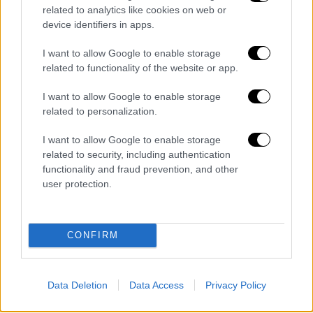
Παράλληλα προσέφερε το 10% του
related to analytics like cookies on web or
εισιτηρίου από και προς το λιμάνι της
device identifiers in apps.
Ραφήνας με το Tera Jet από τις 26 Ιουλίου
I want to allow Google to enable storage
μέχρι το τέλος της σεζόν του 2018 για την
related to functionality of the website or app.
ανοικοδόμηση των σπιτιών στο «Μάτι».
I want to allow Google to enable storage
Από το
2016
προσφέρει δωρεάν μεταφορά
related to personalization.
ασθενών που δηλώνουν μόνιμη κατοικία στις
Κυκλάδες
, μαζί και τους συνοδούς τους, σε
I want to allow Google to enable storage
related to security, including authentication
νοσοκομεία της
Αττικής
με ασθενοφόρο
functionality and fraud prevention, and other
αυτοκίνητο. Στη
Σαντορίνη
συνέβαλε στην
user protection.
αποκομιδή σκουπιδιών στους δρόμους του
νησιού, καλύπτοντας 55χλμ. δρόμου από τις
31 Αυγούστου 2018.
CONFIRM
Επίσης, προσέφερε δωρεάν προσομοιωτή
γέφυρας πλοίου τύπου
Transas Navigational
Data Deletion
Data Access
Privacy Policy
Simulator Classroom NTRO 5000
στην