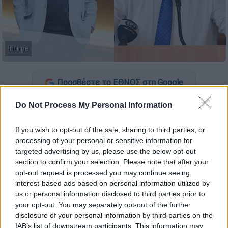
Intime
Προσθέστε το ΕΘΝΟΣ στη Google
Do Not Process My Personal Information
Ο
Δημήτρης Μελισσανίδης
αποφάσισε να
αποχωρήσει απ' την
ΠΑΕ ΑΕΚ
και παραδίδει
If you wish to opt-out of the sale, sharing to third parties, or
την ομάδα στον εφοπλιστή
Μάριο
processing of your personal or sensitive information for
Ηλιόπουλο
. Νωρίς το μεσημέρι της
targeted advertising by us, please use the below opt-out
Δευτέρας (10/6) ο ισχυρός παράγοντας της
section to confirm your selection. Please note that after your
opt-out request is processed you may continue seeing
Ένωσης
έριξε «βόμβα» αποκαλύποντας ότι
interest-based ads based on personal information utilized by
δεν θα συνεχίσει
να διοικεί την ΠΑΕ
us or personal information disclosed to third parties prior to
αποκαλύπτοντας παράλληλα τον επόμενο
your opt-out. You may separately opt-out of the further
ιδιοκτήτη της ομάδας.
disclosure of your personal information by third parties on the
IAB’s list of downstream participants. This information may