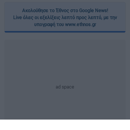
Ακολούθησε το Έθνος στο Google News!
Live όλες οι εξελίξεις λεπτό προς λεπτό, με την
υπογραφή του www.ethnos.gr