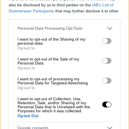
also be disclosed by us to third parties on the
IAB’s List of
ΔΙΑΒΑΣΤΕ ΕΠΙΣΗΣ
Downstream Participants
that may further disclose it to other
third parties.
Αθλητισμός
|
10.06.2024 11:56
Please note that this website/app uses one or more Google
Personal Data Processing Opt Outs
Δήλωση «βόμβα» Δημήτρη
services and may gather and store information including but
Μελισσανίδη: «Έφτασε η ώρα να
not limited to your visit or usage behaviour. You may click to
I want to opt-out of the Sharing of my
personal data.
αποχωρήσω από την ΑΕΚ» - Στα χέρια
grant or deny consent to Google and its third-party tags to
Opted In
use your data for below specified purposes in below Google
του Μάριου Ηλιόπουλου η ΠΑΕ
consent section.
I want to opt-out of the Sale of my
Personal Data.
Opted In
Αθλητισμός
|
10.06.2024 12:43
Μάριος Ηλιόπουλος: Ποιος είναι
I want to opt-out of processing my
Personal Data for Targeted Advertising.
εφοπλιστής που παίρνει στα χέρια
Opted In
του την ΑΕΚ
I want to opt-out of Collection, Use,
Retention, Sale, and/or Sharing of my
Personal Data that Is Unrelated with the
Purposes for which it was collected.
Opted Out
Λίγες ώρες αργότερα η ΠΑΕ ΑΕΚ
πραγματοποιεί έκτακτη συνέντευξη Τύπου
Google consents