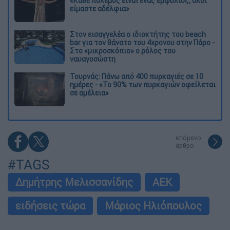
«Κάθε πόλεμος είναι ένας εμφύλιος, όλοι
είμαστε αδέλφια»
Στον εισαγγελέα ο ιδιοκτήτης του beach
bar για τον θάνατο του 4χρονου στην Πάρο -
Στο «μικροσκόπιο» ο ρόλος του
ναυαγοσώστη
Τουρνάς: Πάνω από 400 πυρκαγιές σε 10
ημέρες - «Το 90% των πυρκαγιών οφείλεται
σε αμέλεια»
επόμενο
άρθρο
#TAGS
Δημήτρης Μελισσανίδης
ΑΕΚ
ειδήσεις τώρα
Μάριος Ηλιόπουλος