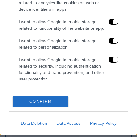
related to analytics like cookies on web or
device identifiers in apps.
I want to allow Google to enable storage
related to functionality of the website or app.
I want to allow Google to enable storage
related to personalization.
Με την βοήθεια
δύο ανθρώπων που την
συνόδευαν, ένα πινακάκι του γηπέδου και
I want to allow Google to enable storage
related to security, including authentication
μαγνητάκια
, το κοριτσάκι, παρακολούθησε το
functionality and fraud prevention, and other
φιλικό παιχνίδι της εθνικής,
δίνοντας
user protection.
ελπίδα
και για άλλα άτομα με αναπηρία.
CONFIRM
Τα σχολιά σας δημοσιεύονται άμεσα με δική σας ευθύνη. Το
ΕΘΝΟΣ θα παρεμβαίνει και τα προσβλητικά σχόλια θα
διαγράφονται
Data Deletion
Data Access
Privacy Policy