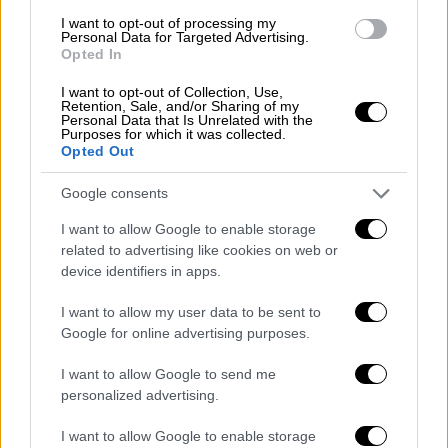
αγαπημένης»
μεγάλη χαρά και ελπίδα
έδωσε
I want to opt-out of processing my
Personal Data for Targeted Advertising.
ένα πολύ όμορφο στιγμιότυπο. Η ΕΟΚ έδωσε
Opted In
την ευκαιρία
σε ένα κοριτσάκι με
I want to opt-out of Collection, Use,
προβλήματα όρασης να παρακολουθήσει με
Retention, Sale, and/or Sharing of my
έναν τελείως διαφορετικό τρόπο τον αγώνα
Personal Data that Is Unrelated with the
Purposes for which it was collected.
της χώρας μας.
Opted Out
Το συγκινητικό βίντεο
Google consents
I want to allow Google to enable storage
Αν και η Εθνική μας ομάδα ήταν το επίκεντρο
related to advertising like cookies on web or
της βραδιάς
τα βλέμματα και των θεατών
device identifiers in apps.
και των τηλεθεατών
τράβηξε μία μικρή
φίλαθλος.
I want to allow my user data to be sent to
Google for online advertising purposes.
I want to allow Google to send me
personalized advertising.
I want to allow Google to enable storage