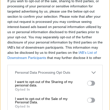
If you wish to opt-out of the sale, sharing to third parties, or
processing of your personal or sensitive information for
targeted advertising by us, please use the below opt-out
ΔΙΑΒΑΣΤΕ ΕΠΙΣΗΣ
section to confirm your selection. Please note that after your
opt-out request is processed you may continue seeing
Αθλητισμός
|
16.07.2024 20:40
interest-based ads based on personal information utilized by
Εντυπωσιακά τα αποκαλυπτήρια της
us or personal information disclosed to third parties prior to
νέας φανέλας του ΠΑΟΚ: «Χτίζουμε
your opt-out. You may separately opt-out of the further
disclosure of your personal information by third parties on the
το μέλλον μας, με τον τρόπο μας»
IAB’s list of downstream participants. This information may
also be disclosed by us to third parties on the
IAB’s List of
Downstream Participants
that may further disclose it to other
Αθλητισμός
|
16.07.2024 22:18
third parties.
Κλήρωση πρωταθλήματος Super
League: ΠΑΟΚ-Παναθηναϊκός το
Please note that this website/app uses one or more Google
Personal Data Processing Opt Outs
services and may gather and store information including but
πρώτο ντέρμπι - Αναλυτικά το
not limited to your visit or usage behaviour. You may click to
I want to opt-out of the Sharing of my
πρόγραμμα
personal data.
grant or deny consent to Google and its third-party tags to
Opted In
use your data for below specified purposes in below Google
consent section.
I want to opt-out of the Sale of my
Personal Data.
Opted In
Πέρα από την επικράτηση της «επίσημης