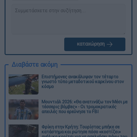
καταχώρηση
Διαβάστε ακόμη
Επιστήμονες ανακάλυψαν τον τέταρτο
γνωστό τύπο μεταδοτικού καρκίνου στον
κόσμο
Μουντιάλ 2026: «Θα ανατινάξω τον Μέσι με
τέσσερις βόμβες» - Οι τρομοκρατικές
απειλές που ερεύνησε το FBI
Φρίκη στην Κρήτη: Τουρίστας μπήκε σε
κατάστημα και ρώτησε πόσο «κοστίζει»
ανήλικο κορίτσι για να ασελγήσει πάνω του