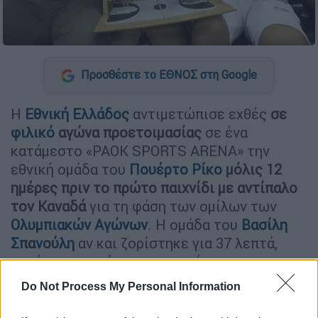
Προσθέστε το ΕΘΝΟΣ στη Google
Η
Εθνική Ελλάδος
αντιμετώπισε εχθές
σε
φιλικό
αγώνα προετοιμασίας
σε ένα
κατάμεστο «PAOK SPORTS ARENA» την
εθνική ομάδα του
Πουέρτο Ρίκο
μόλις 12
ημέρες πριν το πρώτο παιχνίδι με αντίπαλο
τον Καναδά
για τη φάση των ομίλων των
Ολυμπιακών Αγώνων
. Η ομάδα του
Βασίλη
Σπανούλη
αν και ζορίστηκε για 37 λεπτά,
κατάφερε να κάμψει την αντίσταση των
πουερτορικανών,
επικρατώντας 67-65 χάρη
Do Not Process My Personal Information
σε καλάθι του αρχηγού Κώστα
Παπανικολάου
.