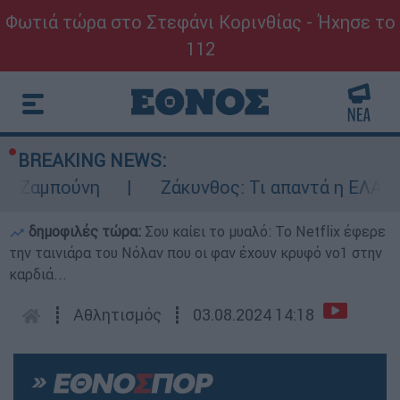
Φωτιά τώρα στο Στεφάνι Κορινθίας - Ήχησε το
112
BREAKING NEWS:
μπούνη
Ζάκυνθος: Τι απαντά η ΕΛΑΣ για τ
δημοφιλές τώρα:
Σου καίει το μυαλό: Το Netflix έφερε
την ταινιάρα του Νόλαν που οι φαν έχουν κρυφό νο1 στην
καρδιά...
┋
Αθλητισμός
┋
03.08.2024 14:18