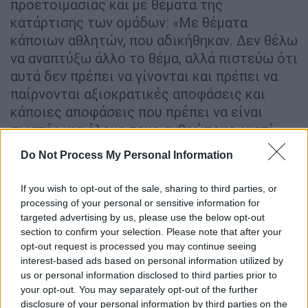
προετοιμασίας και με θέματα της
κατάρτισης των ομάδων: «Με θέματα
κάποιων αθλητών, που αδικήθηκαν. Δεν θέλω
να αναπτύξω άλλο το θέμα, αλλά πιστεύω ότι
αυτά δεν πρέπει να γίνονται και πρέπει να
παίρνονται αξιοκρατικές αποφάσεις και
κάποιες αποφάσεις που πρέπει να είναι
σωστές για όλους τους ανθρώπους, γιατί
ματώνουμε και φτύνουμε αίμα κάθε μέρα.
Do Not Process My Personal Information
Όποιοι το αξίζουν και είναι καλύτεροι
πρέπει να δίνεται η ευκαιρία και
If you wish to opt-out of the sale, sharing to third parties, or
τουλάχιστον να δοκιμάζονται. Απλά να
processing of your personal or sensitive information for
δοκιμάζονται και αν δεν είναι καλοί, ας
targeted advertising by us, please use the below opt-out
section to confirm your selection. Please note that after your
αποφασίζεται ποιος είναι πιο γρήγορος».
opt-out request is processed you may continue seeing
interest-based ads based on personal information utilized by
Και πρόσθεσε: «Όταν δεν δίνεται η ευκαιρία
us or personal information disclosed to third parties prior to
είναι κάτι πάρα πολύ λυπηρό. Μέσα από
your opt-out. You may separately opt-out of the further
προπονήσεις, πρέπει οι άνθρωποι που
disclosure of your personal information by third parties on the