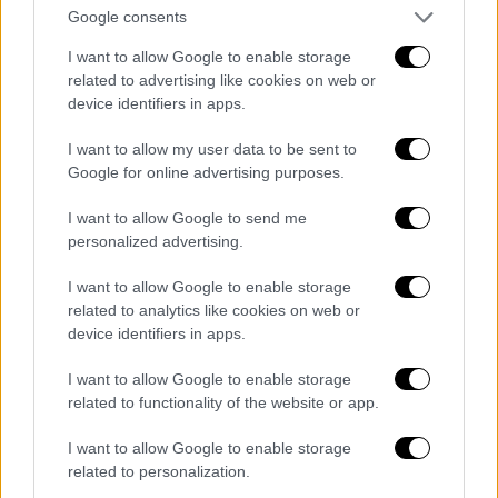
Για τη συμμετοχή του στους Ολυμπιακούς
Google consents
Αγώνες: «Μου αφήνει μία πικρία, γιατί ήρθα
I want to allow Google to enable storage
προετοιμασμένος, ήμουν έτοιμος να δώσω
related to advertising like cookies on web or
το 100%. Μπορώ να πω πηγαίνουμε
device identifiers in apps.
παρακάτω, εγώ συνεχίζω, ξέρω είμαι
I want to allow my user data to be sent to
μαχητής, ξέρω έχω φάει πολλές πίκρες.
Google for online advertising purposes.
Μπορεί να έχω φάει και εγώ αδικίες, έχω
μάθει να συνεχίζω και να προχωράω
I want to allow Google to send me
personalized advertising.
παρακάτω. Πιστεύω ότι ο Θεός μου το
χρωστάει. Όπως και στο Τόκιο μου το
I want to allow Google to enable storage
έδωσε, γιατί κατάλαβε κάποια πράγματα που
related to analytics like cookies on web or
είχαν γίνει και τότε και δεν ήταν σωστά,
device identifiers in apps.
αλλά πάλεψα μέχρι τελικής ρανίδας για να
I want to allow Google to enable storage
κρατηθώ, για να μπορέσω να αγωνιστώ σε
related to functionality of the website or app.
εκείνους τους Ολυμπιακούς. Έτσι και τώρα
στο Λος Άντζελες πιστεύω μπορεί να είναι
I want to allow Google to enable storage
related to personalization.
ξανά η σειρά μου. Αυτό έχω να πω, ότι θα