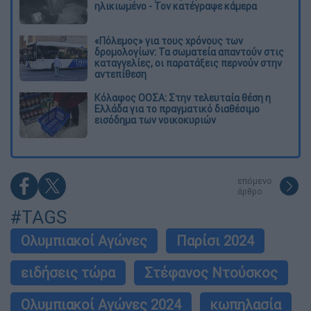
ηλικιωμένο - Τον κατέγραψε κάμερα
«Πόλεμος» για τους χρόνους των
δρομολογίων: Τα σωματεία απαντούν στις
καταγγελίες, οι παρατάξεις περνούν στην
αντεπίθεση
Κόλαφος ΟΟΣΑ: Στην τελευταία θέση η
Ελλάδα για το πραγματικό διαθέσιμο
εισόδημα των νοικοκυριών
επόμενο
άρθρο
#TAGS
Ολυμπιακοί Αγώνες
Παρίσι 2024
ειδήσεις τώρα
Στέφανος Ντούσκος
Ολυμπιακοί Αγώνες 2024
κωπηλασία