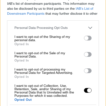
στέκονται στην κορυφή και είναι οι
IAB’s list of downstream participants. This information may
also be disclosed by us to third parties on the
IAB’s List of
καλύτεροι, τουλάχιστον ο καλύτερος όταν
Downstream Participants
that may further disclose it to other
χρειάζεται και έχει μία ευκαιρία, πρέπει ο
third parties.
προπονητής τουλάχιστον να του δώσει
Please note that this website/app uses one or more Google
έστω και μία ευκαιρία. Γιατί πιστεύω ότι
Personal Data Processing Opt Outs
services and may gather and store information including but
όταν είσαι ο καλύτερος, δικαιωματικά
not limited to your visit or usage behaviour. You may click to
I want to opt-out of the Sharing of my
χρειάζεσαι μία ευκαιρία όταν σου ζητάει
personal data.
grant or deny consent to Google and its third-party tags to
Opted In
κάποιος να του δώσεις μία ευκαιρία να
use your data for below specified purposes in below Google
consent section.
δοκιμαστεί, πρέπει τουλάχιστον να του
I want to opt-out of the Sale of my
Personal Data.
δώσεις έστω και μία ευκαιρία».
Opted In
Για το ότι κάποια στιγμή ήταν τρίτος: «Το
I want to opt-out of processing my
Personal Data for Targeted Advertising.
είδα το κατάλαβα. Το ήθελα πάρα πολύ και
Opted In
πιστεύω ότι μπορούσα να το κατακτήσω,
I want to opt-out of Collection, Use,
αλλά όπως είπα ήμουν πολύ χάλια, βγήκε η
Retention, Sale, and/or Sharing of my
Personal Data that Is Unrelated with the
κούραση, βγήκε η αϋπνία, όλο αυτό δηλαδή
Purposes for which it was collected.
δεν βοήθησε καθόλου».
Opted Out