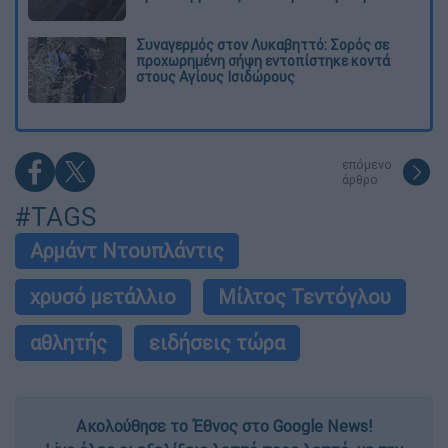
Συναγερμός στον Λυκαβηττό: Σορός σε
προχωρημένη σήψη εντοπίστηκε κοντά
στους Αγίους Ισιδώρους
επόμενο
άρθρο
#TAGS
Αρμάντ Ντουπλάντις
χρυσό μετάλλιο
Μίλτος Τεντόγλου
αθλητής
ειδήσεις τώρα
Ακολούθησε το Έθνος στο Google News!