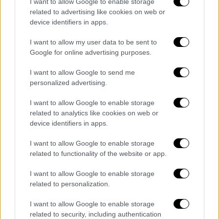
I want to allow Google to enable storage
Η ανακοίνωση του νικητή θα
related to advertising like cookies on web or
πραγματοποιηθεί στο
Γκαλά της Ευρωπαϊκής
device identifiers in apps.
Ομοσπονδίας Στίβου
στις 26 Οκτωβρίου στα
I want to allow my user data to be sent to
Σκόπια. Η ψηφοφορία θα παραμείνει ανοιχτή
Google for online advertising purposes.
έως τις 29 Σεπτεμβρίου, ενώ οι τρεις
I want to allow Google to send me
φιναλίστ ανά κατηγορία θα ανακοινωθούν
personalized advertising.
την πρώτη εβδομάδα του Οκτωβρίου.
I want to allow Google to enable storage
Οι δέκα υποψήφιοι στους Άνδρες
related to analytics like cookies on web or
device identifiers in apps.
Μίλτος Τεντόγλου (Ελλάδα- μήκος)
Μόντο Ντουπλάντις (Σουηδία – επί
I want to allow Google to enable storage
κοντώ)
related to functionality of the website or app.
Λενάρντο Φάμπρι (Ιταλία – σφαιροβολία)
I want to allow Google to enable storage
Μάθιου Χάντσον- Σμιθ (Μ. Βρετανία- 400
related to personalization.
μ.)
Τζέικομπ Ινγκεμπρίτσεν (Νορβηγία-
I want to allow Google to enable storage
1.500 μ./5.000 μ.)
related to security, including authentication