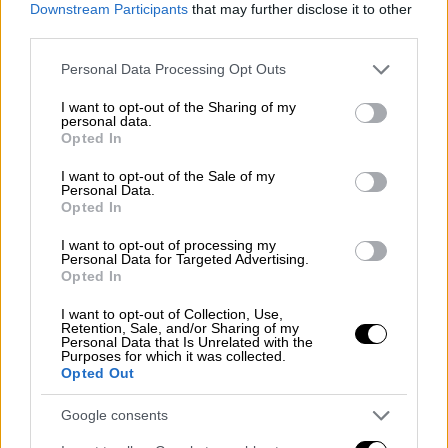
Downstream Participants
that may further disclose it to other
εντυπωσιακό άλμα των 8,65μ. στο
third parties.
Ευρωπαϊκό Πρωτάθλημα
της Ρώμης.
Please note that this website/app uses one or more Google
Personal Data Processing Opt Outs
services and may gather and store information including but
ΔΙΑΒΑΣΤΕ ΕΠΙΣΗΣ
not limited to your visit or usage behaviour. You may click to
I want to opt-out of the Sharing of my
personal data.
grant or deny consent to Google and its third-party tags to
Opted In
Αθλητισμός
|
14.09.2024 12:35
use your data for below specified purposes in below Google
consent section.
«Βόμβα» Τεντόγλου: Αν αλλάξει ο
I want to opt-out of the Sale of my
Personal Data.
κανονισμός για το πάτημα θα αφήσω
Opted In
το μήκος
I want to opt-out of processing my
Personal Data for Targeted Advertising.
Opted In
I want to opt-out of Collection, Use,
Ο Τεντόγλου, υπό τις οδηγίες του
Retention, Sale, and/or Sharing of my
Personal Data that Is Unrelated with the
προπονητή του
Γιώργου Πομάσκι
, διεκδικεί
Purposes for which it was collected.
τον τίτλο του κορυφαίου Ευρωπαίου αθλητή,
Opted Out
ανταγωνιζόμενος σπουδαίους
αθλητές από
Google consents
όλη την ήπειρο
.