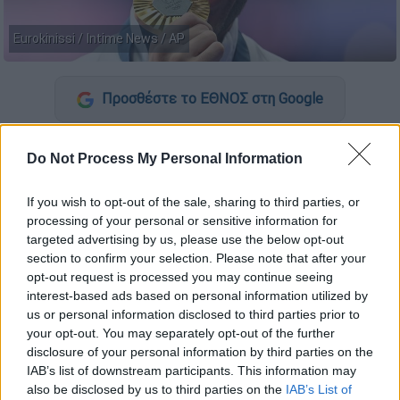
Eurokinissi / Intime News / AP
Προσθέστε το ΕΘΝΟΣ στη Google
Τον τίτλο του
κορυφαίου αθλητή της
Do Not Process My Personal Information
Ευρώπης
διεκδικεί και φέτος ο
Μίλτος
Τεντόγλου
ο οποίος έγραψε ιστορία στους
If you wish to opt-out of the sale, sharing to third parties, or
Ολυμπιακούς Αγώνες στο Παρίσι, καθώς
processing of your personal or sensitive information for
κατέκτησε το δεύτερο σερί χρυσό
targeted advertising by us, please use the below opt-out
section to confirm your selection. Please note that after your
Ολυμπιακό μετάλλιο στο
άλμα εις μήκος
.
opt-out request is processed you may continue seeing
interest-based ads based on personal information utilized by
Η φετινή χρονιά ήταν ιδανική για τον Έλληνα
us or personal information disclosed to third parties prior to
άλτη, καθώς κατέκτησε
τρία χρυσά μετάλλια
your opt-out. You may separately opt-out of the further
σε τρεις
μεγάλες διοργανώσεις
disclosure of your personal information by third parties on the
(Ολυμπιακούς, Ευρωπαϊκό και Παγκόσμιο
IAB’s list of downstream participants. This information may
also be disclosed by us to third parties on the
IAB’s List of
κλειστού), πετυχαίνοντας δύο φορές το