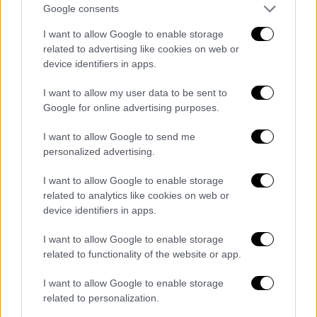
ασθενής ανταποκρίθηκε»
Google consents
I want to allow Google to enable storage
related to advertising like cookies on web or
device identifiers in apps.
I want to allow my user data to be sent to
Google for online advertising purposes.
video
I want to allow Google to send me
personalized advertising.
I want to allow Google to enable storage
related to analytics like cookies on web or
device identifiers in apps.
Η ανακοίνωση
:
I want to allow Google to enable storage
Σας γνωρίζουμε, ότι σήμερα στις 22/01/2025
related to functionality of the website or app.
και ώρα 11:37 διεκομίσθη με
ΕΚΑΒ
στο Γ.Ν.Α.
«Κοργιαλένειο- Μπενάκειο» Ε.Ε.Σ., ο
I want to allow Google to enable storage
related to personalization.
γνωστός παλαίμαχος ποδοσφαιριστής, κ.