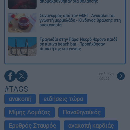
απομακρύνθηκαν διά θαλάσσης
Συναγερμός από τον ΕΦΕΤ: Ανακαλείται
γνωστή μαρμελάδα - Κίνδυνος θραύσης στη
συσκευασία
Τραγωδία στην Πάρο: Νεκρό 4χρονο παιδί
σε πισίνα beach bar - Προσήχθησαν
ιδιοκτήτης και γονείς
επόμενο
άρθρο
#TAGS
ανακοπή
ειδήσεις τώρα
Μίμης Δομάζος
Παναθηναϊκός
Ερυθρός Σταυρός
ανακοπή καρδιάς