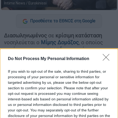
Intime News / Eurokinissi
Προσθέστε το ΕΘΝΟΣ στη Google
Διασωληνωμένος
σε
κρίσιμη κατάσταση
νοσηλεύεται ο
Μίμης Δομάζος
, ο οποίος
κατέρρευσε με
ανακοπή
μπροστά στην
είσοδο
διαγνωστικού κέντρου
, στο
Χαλάνδρι
Do Not Process My Personal Information
το πρωί της Τετάρτης.
If you wish to opt-out of the sale, sharing to third parties, or
Ο θρυλικός παλαίμαχος άσος του
processing of your personal or sensitive information for
Παναθηναϊκού
αισθάνθηκε αδιαθεσία,
targeted advertising by us, please use the below opt-out
κατέρρευσε και μεταφέρθηκε άμεσα με
section to confirm your selection. Please note that after your
ασθενοφόρο του ΕΚΑΒ στον «
Ερυθρό
opt-out request is processed you may continue seeing
interest-based ads based on personal information utilized by
Σταυρό
».
us or personal information disclosed to third parties prior to
your opt-out. You may separately opt-out of the further
disclosure of your personal information by third parties on the
ΔΙΑΒΑΣΤΕ ΕΠΙΣΗΣ