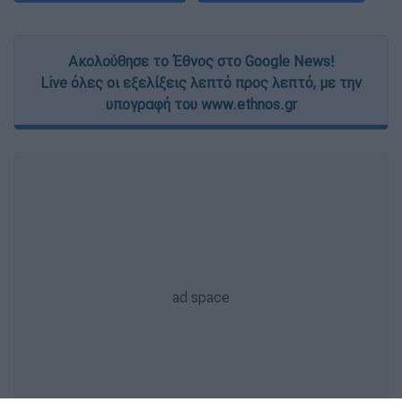
Ακολούθησε το Έθνος στο Google News!
Live όλες οι εξελίξεις λεπτό προς λεπτό, με την
υπογραφή του www.ethnos.gr