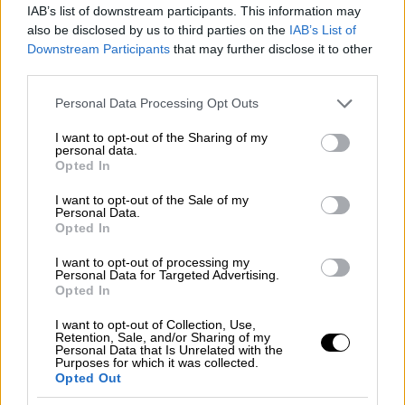
IAB’s list of downstream participants. This information may
also be disclosed by us to third parties on the
IAB’s List of
Αθλητισμός
|
22.01.2025 00:00
Downstream Participants
that may further disclose it to other
Έπος Παυλίδη με χατ-τρικ εις βάρος
third parties.
της Μπαρτσελόνα σε 30 λεπτά αλλά
Please note that this website/app uses one or more Google
και αδιανόητη ανατροπή των
Personal Data Processing Opt Outs
services and may gather and store information including but
Καταλανών με 4-5!
not limited to your visit or usage behaviour. You may click to
I want to opt-out of the Sharing of my
personal data.
grant or deny consent to Google and its third-party tags to
Opted In
use your data for below specified purposes in below Google
Αθλητισμός
|
21.01.2025 23:16
consent section.
I want to opt-out of the Sale of my
Ο Λιούις Χάμιλτον στα κόκκινα! Η
Personal Data.
πρώτη φωτογραφία με τη στολή της
Opted In
Ferrari
I want to opt-out of processing my
Personal Data for Targeted Advertising.
Opted In
I want to opt-out of Collection, Use,
Retention, Sale, and/or Sharing of my
Όπως αναφέρεται στην ανακοίνωση της 1
ης
Personal Data that Is Unrelated with the
Purposes for which it was collected.
ΥΠΕ, «πραγματοποιήθηκε προχωρημένη
Opted Out
καρδιοαναπνευστική αναζωογόνηση και ο