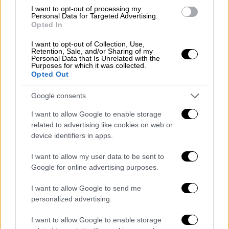
Το «αντίο» του Ματίας Αλμέιδα στην
I want to opt-out of processing my
ΑΕΚ: «Χάρη στο ποδόσφαιρο γνώρισα
Personal Data for Targeted Advertising.
Opted In
αυτή την υπέροχη χώρα»
I want to opt-out of Collection, Use,
Retention, Sale, and/or Sharing of my
Personal Data that Is Unrelated with the
Purposes for which it was collected.
Opted Out
Το πλέον ανησυχητικό είναι ότι
στο γήπεδο
δεν υπήρχε καμία παρουσία αστυνομικής
Google consents
δύναμης
, με έναν
φίλαθλο
του Ερμή να
I want to allow Google to enable storage
φέρεται να λέει χαρακτηριστικά:
«Εδώ δεν
related to advertising like cookies on web or
πατάνε αστυνομικοί»
. Την ίδια ώρα, μέλη
device identifiers in apps.
των διοικήσεων των δύο ομάδων
προσπάθησαν να αποκλιμακώσουν την
I want to allow my user data to be sent to
Google for online advertising purposes.
κατάσταση με συνομιλίες και
διαπραγματεύσεις.
I want to allow Google to send me
personalized advertising.
Καθυστέρηση στην έναρξη και
αναζήτηση εγγυήσεων
I want to allow Google to enable storage