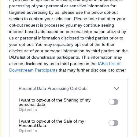
Το
επεισόδιο
κορυφώθηκε όταν
ένας
processing of your personal or sensitive information for
οπαδός του Ερμή Ζωνιανών σήκωσε όπλο
targeted advertising by us, please use the below opt-out
στον αέρα
, χωρίς να πυροβολήσει, ωστόσο η
section to confirm your selection. Please note that after your
κίνησή του προκάλεσε
πανικό στους
opt-out request is processed you may continue seeing
φιλάθλους της φιλοξενούμενης ομάδας
. Οι
interest-based ads based on personal information utilized by
us or personal information disclosed to third parties prior to
πληροφορίες αναφέρουν πως εκτοξεύθηκαν
your opt-out. You may separately opt-out of the further
και
πέτρες και άλλα αντικείμενα
προς το
disclosure of your personal information by third parties on the
μέρος τους, επιτείνοντας το κλίμα
IAB’s list of downstream participants. This information may
τρομοκρατίας.
also be disclosed by us to third parties on the
IAB’s List of
Downstream Participants
that may further disclose it to other
third parties.
ΔΙΑΒΑΣΤΕ ΕΠΙΣΗΣ
Please note that this website/app uses one or more Google
Personal Data Processing Opt Outs
services and may gather and store information including but
Αθλητισμός
|
13.05.2025 20:42
not limited to your visit or usage behaviour. You may click to
I want to opt-out of the Sharing of my
Mundobasket 2027: Οι αντίπαλοι της
personal data.
grant or deny consent to Google and its third-party tags to
Opted In
Εθνικής Ελλάδας στα προκριματικά
use your data for below specified purposes in below Google
consent section.
I want to opt-out of the Sale of my
Personal Data.
Αθλητισμός
|
13.05.2025 21:00
Opted In