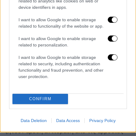
related to analytics like cookies on web or
Το παιχνίδι, που ήταν προγραμματισμένο για
device identifiers in apps.
τις
15:30
, ξεκίνησε τελικά
με σχεδόν μία ώρα
I want to allow Google to enable storage
καθυστέρηση
, εξαιτίας της έκρυθμης
related to functionality of the website or app.
κατάστασης. Από την πλευρά της,
η διοίκηση
της Δόξας Βύρωνος ζητά εγγυήσεις για την
I want to allow Google to enable storage
related to personalization.
ασφάλεια των οπαδών της
, οι οποίοι
ταξίδεψαν από την Αθήνα για να στηρίξουν
I want to allow Google to enable storage
την ομάδα τους σε ένα τόσο καθοριστικό
related to security, including authentication
ματς.
functionality and fraud prevention, and other
user protection.
Το επεισόδιο εγείρει σοβαρά ερωτήματα για
την
παντελή απουσία αστυνόμευσης
σε ένα
τόσο κρίσιμο και εν δυνάμει επικίνδυνο
CONFIRM
παιχνίδι. Οι εικόνες με όπλα και επιθέσεις
πριν από έναν αγώνα ερασιτεχνικής
Data Deletion
Data Access
Privacy Policy
κατηγορίας προκαλούν
έντονη ανησυχία
και
ζητούν άμεση αντίδραση από τις αρμόδιες