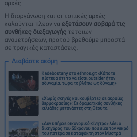
αρχές.
Η διοργάνωση και οι τοπικές αρχές
καλούνται πλέον να
εξετάσουν σοβαρά τις
συνθήκες διεξαγωγής
τέτοιων
αναμετρήσεων, προτού βρεθούμε μπροστά
σε τραγικές καταστάσεις.
Διαβάστε ακόμη
Kadebostany στο ethnos.gr: «Κάποτε
πίστευα ότι το να είσαι outsider ήταν
αδυναμία, τώρα το βλέπω ως δύναμη»
«Χωρίς σκηνές και κουβέρτες σε ακραίες
θερμοκρασίες»: Σε δραματικές συνθήκες
χιλιάδες μετανάστες στη Θέουτα
«Δεν υπήρχε οικονομικό κίνητρο» λέει ο
δικηγόρος του 55χρονου που είχε τον νεκρό
του πατέρα σε καταψύκτη στον Μυστρά