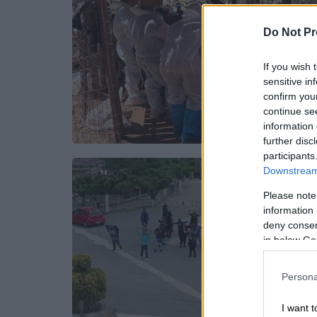
Do Not Pr
If you wish 
sensitive in
confirm you
continue se
information 
further disc
participants
Downstream 
Please note
information 
deny consent
in below Go
Persona
I want t