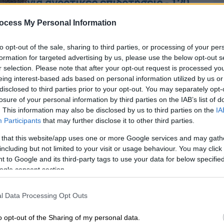
για αγροτικές επιδοτήσεις - 120
από τους 195 κτηνοτρόφους δεν
ocess My Personal Information
προσήλθαν
Υπήρξε υποστήριξη από δυνάμεις της
to opt-out of the sale, sharing to third parties, or processing of your per
ΕΛΑΣ στην Κρήτη, οι οποίες τέθηκαν
formation for targeted advertising by us, please use the below opt-out s
r selection. Please note that after your opt-out request is processed y
σε επιφυλακή με σκοπό την
eing interest-based ads based on personal information utilized by us or
απρόσκοπτη διεξαγωγή των ελέγχων
disclosed to third parties prior to your opt-out. You may separately opt-
losure of your personal information by third parties on the IAB’s list of
. This information may also be disclosed by us to third parties on the
IA
Participants
that may further disclose it to other third parties.
Αθλητισμός
|
14.05.2025 17:23
 that this website/app uses one or more Google services and may gath
Σοβαρό επεισόδιο στην Κρήτη:
including but not limited to your visit or usage behaviour. You may click 
Βγήκε πιστόλι στο Ερμής
 to Google and its third-party tags to use your data for below specifi
ogle consent section.
Ζωνιανών - Δόξα Βύρωνος
Κε
Καθυστέρηση σχεδόν μίας ώρας στην
l Data Processing Opt Outs
Κ
έναρξη του αγώνα - Χωρίς παρουσία
0
αστυνομίας το γήπεδο
o opt-out of the Sharing of my personal data.