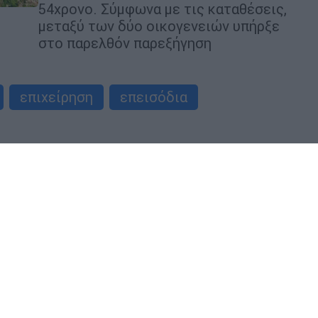
54χρονο. Σύμφωνα με τις καταθέσεις,
μεταξύ των δύο οικογενειών υπήρξε
στο παρελθόν παρεξήγηση
επιχείρηση
επεισόδια
Μαρία Λιλιοπούλου
Μ