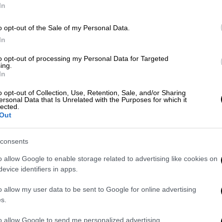
In
o opt-out of the Sale of my Personal Data.
Ώρ
In
Ώ
Ελλάδα
|
13.08.2024 13:12
to opt-out of processing my Personal Data for Targeted
Μεγάλη επιχείρηση στην Κρήτη
ing.
για εντοπισμό των δραστών του
In
ξυλοδαρμού του 49χρονου
Ώρ
o opt-out of Collection, Use, Retention, Sale, and/or Sharing
Ελληνοκαναδού
ersonal Data that Is Unrelated with the Purposes for which it
Ώ
lected.
Out
Από το χωριό κατάγεται ένας από
τους δύο δράστες που
έχουν ταυτοποιηθεί προς ώρας.
consents
o allow Google to enable storage related to advertising like cookies on
ΑΠ
evice identifiers in apps.
Έ
Ελλάδα
|
13.09.2020 14:21
π
o allow my user data to be sent to Google for online advertising
Ζωνιανά: Εκλεισε τα 81 και
s.
έ
ζήτησε φωτογραφία με τους 100
to allow Google to send me personalized advertising.