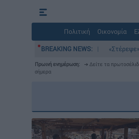
Πολιτική
Οικονομία
Ε
 τα μελτέμια στο Αιγαίο
BREAKING NEWS:
«Στέρεψε» η αγο
Πρωινή ενημέρωση:
➔ Δείτε τα πρωτοσέλι
σήμερα