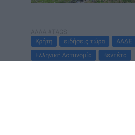
ΑΛΛΑ #TAGS
Κρήτη
ειδήσεις τώρα
ΑΑΔΕ
Ελληνική Αστυνομία
Βεντέτα
ΑΥΤΟ ΤΟ ΔΙΑΒΑΣΕΣ;
Κώστας Ασημακόπουλος