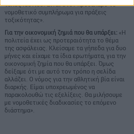
τέλος Ιουνίου. Είναι στον προθάλαμο το
νομοθετικό συμπλήρωμα για πράξεις
τοξικότητας».
Για την οικονομική ζημιά που θα υπάρξει:
«Η
πολιτεία έχει ως προτεραιότητα το θέμα
της ασφάλειας. Κλείσαμε τα γήπεδα για δυο
μήνες και είχαμε τα ίδια ερωτήματα, για την
οικονομική ζημία που θα υπάρξει. Όμως
δείξαμε ότι με αυτό τον τρόπο η σελίδα
αλλάζει. Ο νόμος για την αθλητική βία είναι
διαρκής. Είμαι υποχρεωμένος να
παρακολουθώ τις εξελίξεις. Θα μιλήσουμε
με νομοθετικές διαδικασίες το επόμενο
διάστημα».