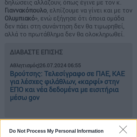
δηλώσεις αλλάζουν, όπως έγινε με τον κ.
Γιαννακόπουλο
, ελπίζουμε να γίνει και με τον
Ολυμπιακό
», ενώ εξήγησε ότι όποια ομάδα
δεν πάει στη συνάντηση δεν θα τιμωρηθεί,
αλλά το πρωτάθλημα δεν θα ολοκληρωθεί.
ΔΙΑΒΑΣΤΕ ΕΠΙΣΗΣ
Αθλητισμός
|
26.07.2024 06:55
Βρούτσης: Τελεσίγραφο σε ΠΑΕ, ΚΑΕ
για λέσχες φιλάθλων, «καρφί» στην
ΕΠΟ και νέα δεδομένα με εισιτήρια
μέσω gov
«Δεν αξίζει στο ελληνικό μπάσκετ αυτή η
Do Not Process My Personal Information
εικόνα που μας διασύρει.
Παναθηναϊκός
και