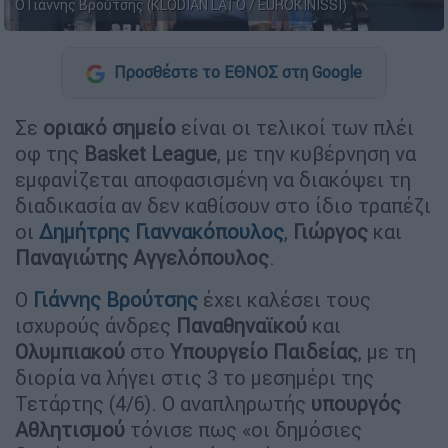
Ο Γιάννης Βρούτσης (KLODIAN LATO / EUROKINISSI)
Προσθέστε το ΕΘΝΟΣ στη Google
Σε
οριακό σημείο
είναι οι τελικοί των πλέι
οφ της
Basket League
, με την κυβέρνηση να
εμφανίζεται αποφασισμένη να διακόψει τη
διαδικασία αν δεν καθίσουν στο ίδιο τραπέζι
οι
Δημήτρης Γιαννακόπουλος
,
Γιώργος
και
Παναγιώτης Αγγελόπουλος
.
Ο
Γιάννης Βρούτσης
έχει καλέσει τους
ισχυρούς άνδρες
Παναθηναϊκού
και
Ολυμπιακού
στο
Υπουργείο Παιδείας
, με τη
διορία να λήγει στις 3 το μεσημέρι της
Τετάρτης (4/6). Ο αναπληρωτής
υπουργός
Αθλητισμού
τόνισε πως «οι δημόσιες