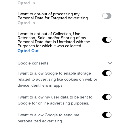
στιγμής έχω δει μόνο δημόσιες δηλώσεις, ο
Opted In
οποίες όμως αλλάζουν. Δέχθηκα
I want to opt-out of processing my
επικοινωνία από το γραφείο του κυρίου
Personal Data for Targeted Advertising.
Γιαννακόπουλου
πως θα είναι παρών ο
Opted In
κύριος Γιαννακόπουλος
. Είναι θετικό αυτό.
I want to opt-out of Collection, Use,
Εύχομαι το ίδιο να γίνει και από την
ΚΑΕ
Retention, Sale, and/or Sharing of my
Personal Data that Is Unrelated with the
Ολυμπιακός
. Θα είναι κρίμα να μην γίνει αυτό
Purposes for which it was collected.
Opted Out
και να στείλουμε μήνυμα ενότητας».
Google consents
Για τα υβριστικά συνθήματα:
«Να προσθέσω
μόνο ότι αυτό που έγινε στο ποδόσφαιρο
I want to allow Google to enable storage
related to advertising like cookies on web or
έγινε και στο μπάσκετ, οι πιο σύγχρονες
device identifiers in apps.
τεχνολογίες. Είχαμε τώρα σύγκρουση μέσα
στο τερέν μεταξύ ανθρώπων που ηγούνται
I want to allow my user data to be sent to
του μπάσκετ και δημιουργεί περισσότερη
Google for online advertising purposes.
τοξικότητα.
Χθες υπέγραψα την απόφαση
I want to allow Google to send me
αναβολής του αυριανού αγώνα
. Η
κυβέρνηση
personalized advertising.
έχει καλέσει τους προέδρους να έρθουν στη