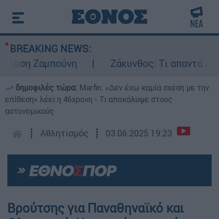
BREAKING NEWS:
λεση Ζαμπούνη
Ζάκυνθος: Τι απαντά η ΕΛΑ
δημοφιλές τώρα:
Marfin: «Δεν έχω καμία σχέση με την
επίθεση» λέει η 46χρονη - Τι αποκάλυψε στους
αστυνομικούς
┋
Αθλητισμός
┋
03.06.2025 19:23
Βρούτσης για Παναθηναϊκό και