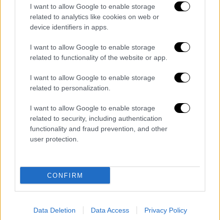
συνάντηση μεταξύ και των δύο πλευρών.
I want to allow Google to enable storage
related to analytics like cookies on web or
Δέχθηκα επικοινωνία από το γραφείο του
device identifiers in apps.
κύριου
Γιαννακόπουλου
και φάνηκε η
πρόθεση της
ΚΑΕ Παναθηναϊκός
. Η ασφάλεια
I want to allow Google to enable storage
είναι η ύψιστη προτεραιότητα. Θα βάλουμε
related to functionality of the website or app.
τάξη».
I want to allow Google to enable storage
related to personalization.
Για το αν θα υπάρξει επίπτωση σε όποιον δεν
παραστεί στη συνάντηση:
«Όποια ομάδα δεν
I want to allow Google to enable storage
έρθει δεν θα υπάρχει επίπτωση εις βάρος
related to security, including authentication
της. Θα διακοπεί το πρωτάθλημα. Θα υπάρξει
functionality and fraud prevention, and other
user protection.
παρακμή του μπάσκετ και θα μείνει η
ρετσινιά σε όσους δημιούργησαν αυτή την
εικόνα στο ελληνικό μπάσκετ».
CONFIRM
Για να μη ξαναζήσουμε ανάλογες στιγμές:
«Αισθάνομαι πάρα πολύ άβολα. Έχουμε τη
Data Deletion
Data Access
Privacy Policy
δυνατότητα και τη βούληση. Θα έρθει νόμος