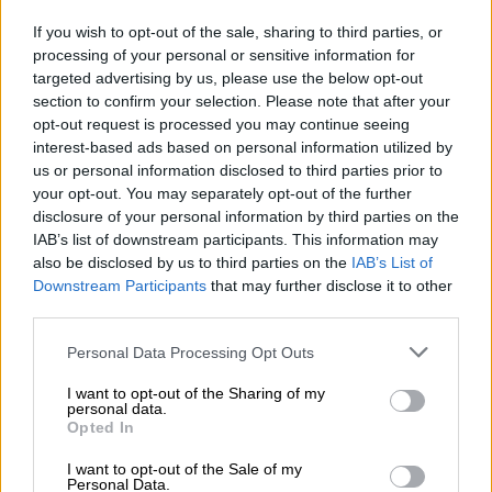
Ολυμπιακό
, δυο ομάδες με τεράστια
If you wish to opt-out of the sale, sharing to third parties, or
απήχηση. Η Ελλάδα τον Φεβρουάριο του
processing of your personal or sensitive information for
2024 άλλαξε σελίδα, όσον αφορά την
targeted advertising by us, please use the below opt-out
section to confirm your selection. Please note that after your
αντιμετώπιση της
αθλητικής βίας
. Έχουμε
opt-out request is processed you may continue seeing
φέρει ένα σημαντικό αποτέλεσμα στις
interest-based ads based on personal information utilized by
εξέδρες του
ποδοσφαίρου
και του
μπάσκετ
.
us or personal information disclosed to third parties prior to
Και την ίδια στιγμή υπάρχει τοξικότητα
your opt-out. You may separately opt-out of the further
disclosure of your personal information by third parties on the
στους παράγοντες των δυο ομάδων. Μπήκαν
IAB’s list of downstream participants. This information may
παντού κάμερες και το ηλεκτρονικό
also be disclosed by us to third parties on the
IAB’s List of
εισιτήριο. Αυτό που έγινε προχθές δεν έχει
Downstream Participants
that may further disclose it to other
σχέση με τη βία των φιλάθλων. Έγινε μεταξύ
third parties.
ανθρώπων του
μπάσκετ
. Ελλοχεύει
Please note that this website/app uses one or more Google
Personal Data Processing Opt Outs
τοξικότητα και θέλουμε να το
services and may gather and store information including but
αντιμετωπίσουμε ως πολιτεία», συμπλήρωσε
not limited to your visit or usage behaviour. You may click to
I want to opt-out of the Sharing of my
personal data.
grant or deny consent to Google and its third-party tags to
στη συνέχεια.
Opted In
use your data for below specified purposes in below Google
consent section.
Για τη συνάντηση των «αιωνίων»:
«Μέχρι
I want to opt-out of the Sale of my
Personal Data.