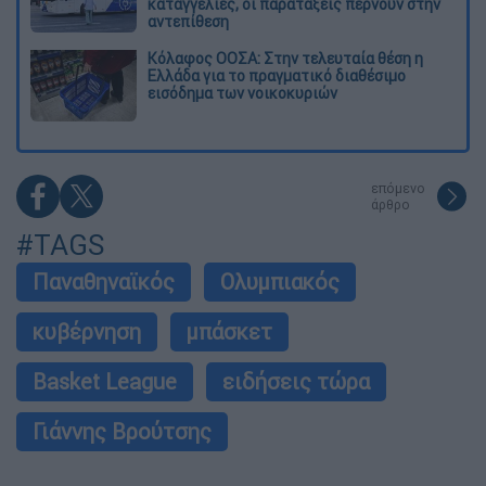
καταγγελίες, οι παρατάξεις περνούν στην
αντεπίθεση
Κόλαφος ΟΟΣΑ: Στην τελευταία θέση η
Ελλάδα για το πραγματικό διαθέσιμο
εισόδημα των νοικοκυριών
επόμενο
άρθρο
#TAGS
Παναθηναϊκός
Ολυμπιακός
κυβέρνηση
μπάσκετ
Basket League
ειδήσεις τώρα
Γιάννης Βρούτσης