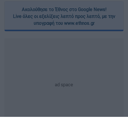
Ακολούθησε το Έθνος στο Google News!
Live όλες οι εξελίξεις λεπτό προς λεπτό, με την
υπογραφή του www.ethnos.gr