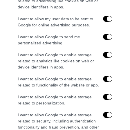
related to advertising like cookies on web or
μέσο όρο σε σύνολο 62 αγώνων στην
device identifiers in apps.
κανονική περίοδο.
I want to allow my user data to be sent to
BREAKING: The Phoenix Suns are
Google for online advertising purposes.
trading two-time NBA Finals MVP
I want to allow Google to send me
Kevin Durant to the Houston Rockets
personalized advertising.
for Jalen Green, Dillon Brooks, the
I want to allow Google to enable storage
No. 10 pick in the 2025 draft and five
related to analytics like cookies on web or
second-round picks, sources tell
device identifiers in apps.
ESPN.
pic.twitter.com/EwrbA2ES9O
I want to allow Google to enable storage
— Shams Charania
related to functionality of the website or app.
(@ShamsCharania)
June 22, 2025
I want to allow Google to enable storage
related to personalization.
Στους
Ρόκετς
ο
Ντουράντ
θα παίξει δίπλα
στους Φρεντ ΒανΒλίτ, Άμεν Τόμσον,
I want to allow Google to enable storage
Τζαμπάρι Σμιθ, Άλπερεν Σενγκούν με τα
related to security, including authentication
σημερινά δεδομένα του ρόστερ. Θυμίζουμε
functionality and fraud prevention, and other