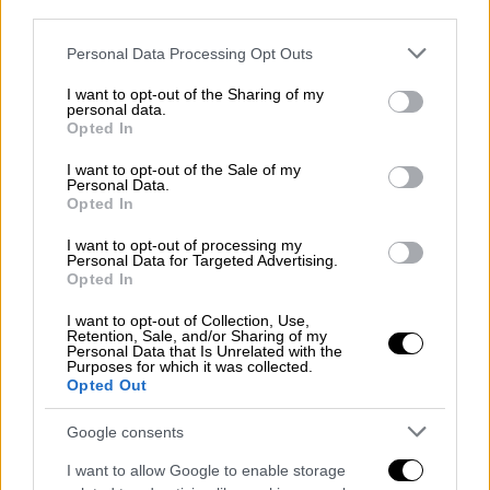
επιλογές δεύτερων γύρων σε μελλοντικές
third parties.
διαδικασίες του draft.
Please note that this website/app uses one or more Google
Personal Data Processing Opt Outs
services and may gather and store information including but
ΔΙΑΒΑΣΤΕ ΕΠΙΣΗΣ
not limited to your visit or usage behaviour. You may click to
I want to opt-out of the Sharing of my
personal data.
grant or deny consent to Google and its third-party tags to
Opted In
use your data for below specified purposes in below Google
Αθλητισμός
|
22.06.2025 16:36
consent section.
I want to opt-out of the Sale of my
«Βόμβα» Παπαπέτρου: Σταματά το
Personal Data.
μπάσκετ σε ηλικία 31 ετών - Το
Opted In
μήνυμά του μέσω Instagram
I want to opt-out of processing my
Personal Data for Targeted Advertising.
Opted In
I want to opt-out of Collection, Use,
O 37χρονος -τα κλείνει τον Σεπτέμβριο-
Retention, Sale, and/or Sharing of my
Personal Data that Is Unrelated with the
φόργουορντ, ο οποίος ετοιμάζεται για την
Purposes for which it was collected.
Opted Out
18η σεζόν της καριέρας του με πέμπτη
συνολικά ομάδα μετά τους
Σόνικς/Θάντερ,
Google consents
Ουόριορς, Νετς, Σανς,
είχε φέτος 26,6
I want to allow Google to enable storage
πόντους, 6 ριμπάουντ και 4,2 ασίστ κατά