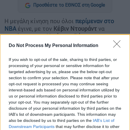
Προσθέστε το ΕΘΝΟΣ στη Google
H μεγάλη κίνηση που όλοι
περίμεναν στο
ΝΒΑ
έγινε, με τον
Κέβιν Ντουράντ
να
πηγαίνει στους
Χιούστον Ρόκετς
και τους
Γκριν
,
Μπρουκς
και... σωρεία πικ να
Do Not Process My Personal Information
καταλήγουν στην αγκαλιά των
Σανς
.
If you wish to opt-out of the sale, sharing to third parties, or
Το σίριαλ της μετακίνησης του
Κέβιν
processing of your personal or sensitive information for
Ντουράντ
έλαβε τέλος, καθώς οι
Σανς
targeted advertising by us, please use the below opt-out
βρήκαν τη χρυσή τομή που έψαχναν για να
section to confirm your selection. Please note that after your
opt-out request is processed you may continue seeing
τον παραχωρήσουν. Οι
Ρόκετς
είναι η ομάδα
interest-based ads based on personal information utilized by
που θα συνεχίσει την καριέρα το
υ ο σούπερ
us or personal information disclosed to third parties prior to
σταρ του
ΝΒΑ
,
με τους
Σανς
να αποκτούν
your opt-out. You may separately opt-out of the further
από το
Χιούστον
τους
Τζέιλεν
Γκριν
και
disclosure of your personal information by third parties on the
IAB’s list of downstream participants. This information may
Ντίλον
Μπρουκς
, καθώς επίσης και το
also be disclosed by us to third parties on the
IAB’s List of
νούμερο 10 στο NBA draft 2025 και πέντε
Downstream Participants
that may further disclose it to other