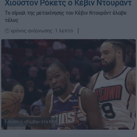
Χιούστον Ρόκετς ο Κέβιν Ντουράντ
Το σίριαλ της μετακίνησης του Κέβιν Ντουράντ έλαβε
τέλος
🕛 χρόνος ανάγνωσης: 1 λεπτό ┋
Έσκασε η «βόμβα» στο NBA