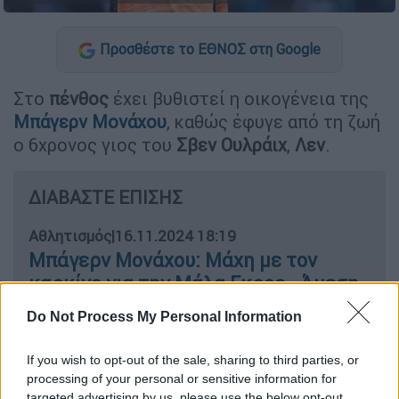
Προσθέστε το ΕΘΝΟΣ στη Google
Στο
πένθος
έχει βυθιστεί η οικογένεια της
Μπάγερν Μονάχου
, καθώς έφυγε από τη ζωή
ο 6χρονος γιος του
Σβεν Ουλράιχ
,
Λεν
.
ΔΙΑΒΑΣΤΕ ΕΠΙΣΗΣ
Αθλητισμός
|
16.11.2024 18:19
Μπάγερν Μονάχου: Μάχη με τον
καρκίνο για την Μάλα Γκρος - Άμεση
επέκταση συμβολαίου της έκανε η
Do Not Process My Personal Information
ομάδα
If you wish to opt-out of the sale, sharing to third parties, or
processing of your personal or sensitive information for
targeted advertising by us, please use the below opt-out