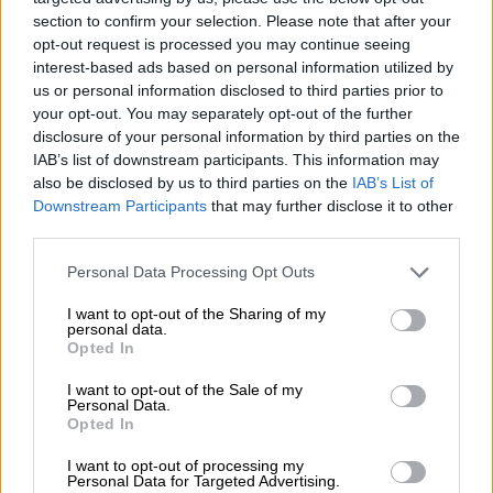
Ο 36χρονος
τερματοφύλακας
ανακοίνωσε
section to confirm your selection. Please note that after your
opt-out request is processed you may continue seeing
την είδηση του
θανάτου
του γιου του μέσω
interest-based ads based on personal information utilized by
ανάρτησης στα
μέσα κοινωνικής δικτύωσης
,
us or personal information disclosed to third parties prior to
αναφέροντας ότι το παιδί του έφυγε από τη
your opt-out. You may separately opt-out of the further
ζωή πριν από
μερικές εβδομάδες
, λόγω
disclosure of your personal information by third parties on the
IAB’s list of downstream participants. This information may
σοβαρής ασθένειας.
also be disclosed by us to third parties on the
IAB’s List of
Downstream Participants
that may further disclose it to other
Ο
Ουλράιχ
, που βρίσκεται στην
Μπάγερν
την
third parties.
τελευταία δεκαετία, ζήτησε από τον κόσμο
και τα ΜΜΕ να σεβαστούν αυτή τη δύσκολη
Please note that this website/app uses one or more Google
Personal Data Processing Opt Outs
services and may gather and store information including but
περίοδο κα να δείξουν διακριτικότητα.
not limited to your visit or usage behaviour. You may click to
I want to opt-out of the Sharing of my
personal data.
grant or deny consent to Google and its third-party tags to
Η ανάρτηση του Ουλράιχ
Opted In
use your data for below specified purposes in below Google
consent section.
«Με βαθιά θλίψη θα θέλαμε να σας
I want to opt-out of the Sale of my
Personal Data.
ενημερώσουμε σήμερα ότι ο γιος μας
Λεν
Opted In
απεβίωσε πριν από λίγες εβδομάδες, ύστερα
I want to opt-out of processing my
από μακρά και σοβαρή ασθένεια.
Personal Data for Targeted Advertising.