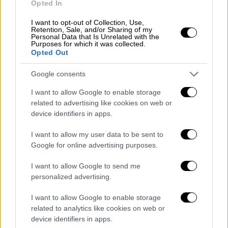
Opted In
Η απόφαση να το ανακοινώσουμε δημόσια
I want to opt-out of Collection, Use,
μας είναι αφάνταστα δύσκολη, ωστόσο είναι
Retention, Sale, and/or Sharing of my
Personal Data that Is Unrelated with the
για εμάς ως οικογένεια ένα σημαντικό βήμα,
Purposes for which it was collected.
ώστε να δημιουργηθεί σαφήνεια τόσο στον
Opted Out
περίγυρό μας όσο και στο ευρύτερο κοινό.
Google consents
Μαζί με την κόρη μας προσπαθούμε τώρα,
βήμα βήμα, να επιστρέψουμε στη ζωή.
I want to allow Google to enable storage
related to advertising like cookies on web or
Ένα ιδιαίτερο ευχαριστώ απευθύνουμε στις
device identifiers in apps.
οικογένειες, στους φίλους και στην
I want to allow my user data to be sent to
Μπάγερν Μονάχου για τη διακριτικότητα και
Google for online advertising purposes.
τη μεγάλη υποστήριξη τους τους
τελευταίους μήνες, αυτό σημαίνει πάρα
I want to allow Google to send me
personalized advertising.
πολλά για εμάς.
I want to allow Google to enable storage
Παρακαλούμε το κοινό και τα ΜΜΕ να
related to analytics like cookies on web or
δείξουν κατανόηση και σεβασμό στην
device identifiers in apps.