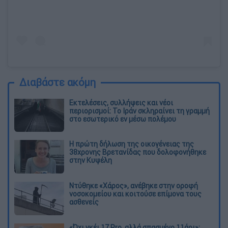
Διαβάστε ακόμη
Εκτελέσεις, συλλήψεις και νέοι
περιορισμοί: Το Ιράν σκληραίνει τη γραμμή
στο εσωτερικό εν μέσω πολέμου
Η πρώτη δήλωση της οικογένειας της
38χρονης Βρετανίδας που δολοφονήθηκε
στην Κυψέλη
Ντύθηκε «Χάρος», ανέβηκε στην οροφή
νοσοκομείου και κοιτούσε επίμονα τους
ασθενείς
«Όχι γκέι 17 Pro, αλλά σπασμένο 11άρι»: