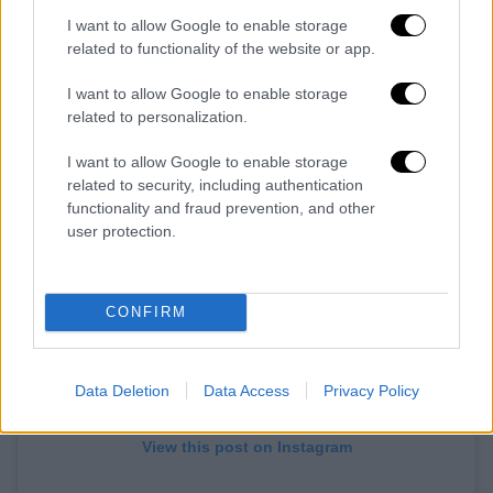
ιδιωτικότητά μας. Παρακαλούμε ευγενικά να
I want to allow Google to enable storage
μην γίνουν περαιτέρω ερωτήσεις ή αιτήματα
related to functionality of the website or app.
για δηλώσεις.
I want to allow Google to enable storage
Λίζα & Σβεν»
related to personalization.
I want to allow Google to enable storage
related to security, including authentication
functionality and fraud prevention, and other
user protection.
CONFIRM
Data Deletion
Data Access
Privacy Policy
View this post on Instagram