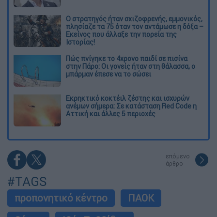
O στρατηγός ήταν σχιζοφρενής, εμμονικός,
πλησίαζε τα 75 όταν τον αντάμωσε η δόξα –
Εκείνος που άλλαξε την πορεία της
Ιστορίας!
Πώς πνίγηκε το 4χρονο παιδί σε πισίνα
στην Πάρο: Οι γονείς ήταν στη θάλασσα, ο
μπάρμαν έπεσε να το σώσει
Εκρηκτικό κοκτέιλ ζέστης και ισχυρών
ανέμων σήμερα: Σε κατάσταση Red Code η
Αττική και άλλες 5 περιοχές
επόμενο
άρθρο
#TAGS
προπονητικό κέντρο
ΠΑΟΚ