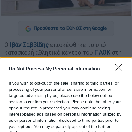
Προσθέστε το ΕΘΝΟΣ στη Google
Ο
Ιβάν Σαββίδης
επισκέφθηκε το υπό
κατασκευή αθλητικό κέντρο του
ΠΑΟΚ
στη
Θέρμη
, εκφράζοντας την ικανοποίησή του
για την πρόοδο των εργασιών και
Do Not Process My Personal Information
επαναλαμβάνοντας τον στόχο να
δημιουργηθεί το πιο σύγχρονο προπονητικό
If you wish to opt-out of the sale, sharing to third parties, or
processing of your personal or sensitive information for
κέντρο στα Βαλκάνια, εφάμιλλο των
targeted advertising by us, please use the below opt-out
μεγάλων ευρωπαϊκών ομάδων.
section to confirm your selection. Please note that after your
opt-out request is processed you may continue seeing
interest-based ads based on personal information utilized by
ΔΙΑΒΑΣΤΕ ΕΠΙΣΗΣ
us or personal information disclosed to third parties prior to
your opt-out. You may separately opt-out of the further
Αθλητισμός
|
27.08.2025 18:16