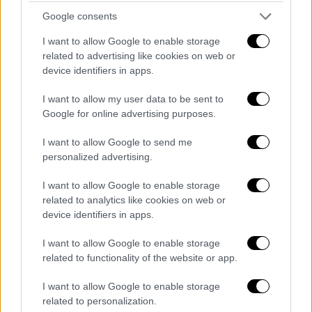
πολλαπλών χρήσεων, προσφέροντας
Google consents
υποδομές ευρωπαϊκών προδιαγραφών για
την πρώτη ομάδα, τον ΠΑΟΚ Β και τις
I want to allow Google to enable storage
related to advertising like cookies on web or
ακαδημίες.
device identifiers in apps.
ΠΑΟΚ: Αυτοψία από τον Ιβάν
I want to allow my user data to be sent to
Σαββίδη στο προπονητικό κέντρο
Google for online advertising purposes.
της Θέρμης
I want to allow Google to send me
pic.twitter.com/qM0fJY9Eoh
personalized advertising.
— ethnosport - ΕΘΝΟΣΠΟΡ
I want to allow Google to enable storage
(@ethnosport1)
August 27, 2025
related to analytics like cookies on web or
device identifiers in apps.
Αναλυτικά όσα αναφέρει η ΠΑΕ ΠΑΟΚ: O Ιβάν
I want to allow Google to enable storage
Σαββίδης μετέβη σήμερα στη Θέρμη και
related to functionality of the website or app.
επισκέφτηκε το υπό κατασκευή αθλητικό
κέντρο του ΠΑΟΚ. Ο πρόεδρος του ΠΑΟΚ
I want to allow Google to enable storage
related to personalization.
ενημερώθηκε για την εξέλιξη των εργασιών