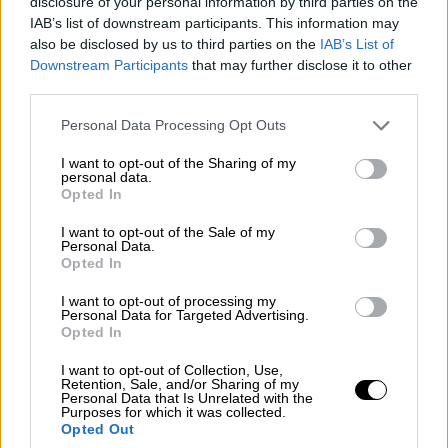
disclosure of your personal information by third parties on the
ΠΑΟΚ -Ριέκα την Πέμπτη 28
IAB’s list of downstream participants. This information may
Αυγούστου, στις 20:30 στο OPEN
also be disclosed by us to third parties on the
IAB’s List of
Downstream Participants
that may further disclose it to other
third parties.
Αθλητισμός
|
27.08.2025 20:44
Please note that this website/app uses one or more Google
«Πέταξε» και πάλι στα 6 μέτρα ο
Personal Data Processing Opt Outs
services and may gather and store information including but
Καραλής! Δεύτερη θέση στο Diamond
not limited to your visit or usage behaviour. You may click to
I want to opt-out of the Sharing of my
League
personal data.
grant or deny consent to Google and its third-party tags to
Opted In
use your data for below specified purposes in below Google
consent section.
I want to opt-out of the Sale of my
Personal Data.
Opted In
Στην πρώτη φάση ολοκληρώνεται η
διαμόρφωση των επιπέδων για τα πρώτα
I want to opt-out of processing my
Personal Data for Targeted Advertising.
επτά από τα έντεκα συνολικά γήπεδα, ενώ
Opted In
έχει εγκριθεί ο αρχιτεκτονικός σχεδιασμός
I want to opt-out of Collection, Use,
των εγκαταστάσεων. Το έργο θα
Retention, Sale, and/or Sharing of my
Personal Data that Is Unrelated with the
περιλαμβάνει γήπεδα, ξενώνα, γυμναστήρια,
Purposes for which it was collected.
αποδυτήρια, εστιατόρια και χώρους
Opted Out