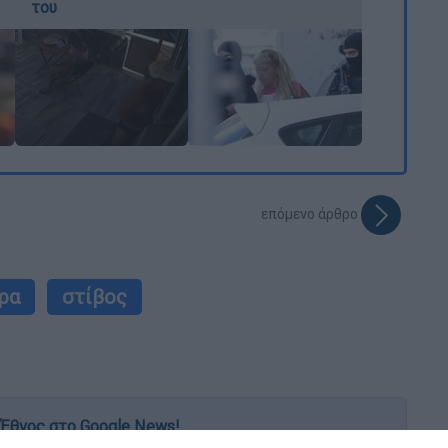
του
επόμενο άρθρο
ρα
στίβος
Έθνος στο Google News!