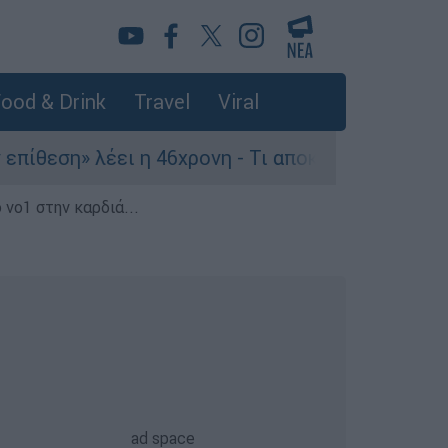
ood & Drink
Travel
Viral
» λέει η 46χρονη - Τι αποκάλυψε στους αστυνομι
 νο1 στην καρδιά...