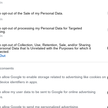
In
 ο Καραλής! Δεύτερη θέση στο Diamond
o opt-out of the Sale of my Personal Data.
In
to opt-out of processing my Personal Data for Targeted
ββίδη στο προπονητικό κέντρο της
ing.
In
o opt-out of Collection, Use, Retention, Sale, and/or Sharing
ersonal Data that Is Unrelated with the Purposes for which it
lected.
Out
ροβλήματα στη φόρα του, πατώντας μακριά
ροσπάθειες, οι οποίες δεν έδωσαν μεγάλα
consents
κυρη προσπάθεια και συνεχίστηκε με τον
o allow Google to enable storage related to advertising like cookies on
4 εκατοστά (!) πίσω από τη βαλβίδα και
evice identifiers in apps.
τρα και συγκεκριμένα στα 7,66 μ, μένοντας
o allow my user data to be sent to Google for online advertising
ια, αν και η φόρα του ήταν καλύτερη, βγήκε
s.
to allow Google to send me personalized advertising.