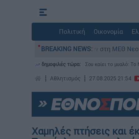
Πολιτική
Οικονομία
Ελ
 8 ημερών - Νοσηλευόταν στη ΜΕΘ Νεογνών
BREAKING NEWS:
δημοφιλές τώρα:
Σου καίει το μυαλό: Το 
┋
Αθλητισμός
┋
27.08.2025 21:54
Χαμηλές πτήσεις και έκ