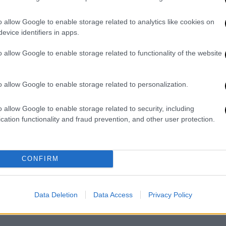
οκλήρωσε την προσπάθειά του, με το
. Στην έκτη και τελευταία του προσπάθεια, ο
o allow Google to enable storage related to analytics like cookies on
κοντά στα 8 μέτρα, όμως και πάλι
evice identifiers in apps.
να καταγράφεται ως άκυρο. Έτσι, ο
o allow Google to enable storage related to functionality of the website
καλύτερη επίδοση τα 7,66 μ. και την 6η
o allow Google to enable storage related to personalization.
 Ζίμον Εχάμερ με επίδοση 8,32 μ.
πατριώτες του που είχαν γεμίσει τις
o allow Google to enable storage related to security, including
νπλατς.
cation functionality and fraud prevention, and other user protection.
CONFIRM
Data Deletion
Data Access
Privacy Policy