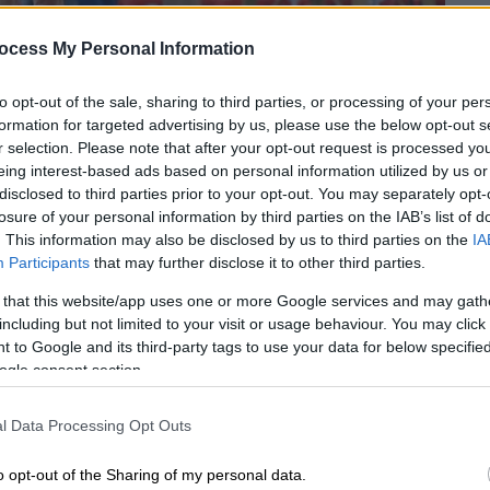
ocess My Personal Information
to opt-out of the sale, sharing to third parties, or processing of your per
formation for targeted advertising by us, please use the below opt-out s
r selection. Please note that after your opt-out request is processed y
eing interest-based ads based on personal information utilized by us or
disclosed to third parties prior to your opt-out. You may separately opt-
losure of your personal information by third parties on the IAB’s list of
 το ΕΘΝΟΣ στη Google
. This information may also be disclosed by us to third parties on the
IA
Participants
that may further disclose it to other third parties.
καλή μέρα και έμεινε τελευταίος στη μάχη
 that this website/app uses one or more Google services and may gath
ς Ολυμπιονίκης, κατέλαβε την 6η θέση στον
including but not limited to your visit or usage behaviour. You may click 
ε καλύτερη επίδοση τα 7,66 μέτρα, αρκετά
 to Google and its third-party tags to use your data for below specifi
.
ogle consent section.
l Data Processing Opt Outs
o opt-out of the Sharing of my personal data.