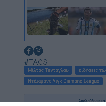
#TAGS
Μίλτος Τεντόγλου
ειδήσεις τώ
Ντάιαμοντ Λιγκ Diamond League
Ακολούθησε το 