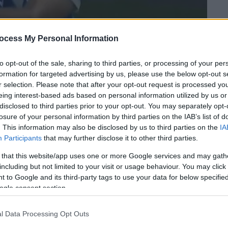
ocess My Personal Information
to opt-out of the sale, sharing to third parties, or processing of your per
formation for targeted advertising by us, please use the below opt-out s
r selection. Please note that after your opt-out request is processed y
eing interest-based ads based on personal information utilized by us or
disclosed to third parties prior to your opt-out. You may separately opt-
losure of your personal information by third parties on the IAB’s list of
 το ΕΘΝΟΣ στη Google
. This information may also be disclosed by us to third parties on the
IA
Participants
that may further disclose it to other third parties.
να έχει φανταστεί ο
Στέφανος
Τζίμας
με τη
 that this website/app uses one or more Google services and may gath
ς Έλληνας άσος μπήκε αλλαγή στο 66' στο
including but not limited to your visit or usage behaviour. You may click 
για το
Carabao Cup
και κατόρθωσε να
 to Google and its third-party tags to use your data for below specifi
ogle consent section.
ασίστ στο εντυπωσιακό 0-6 της ομάδας του!
l Data Processing Opt Outs