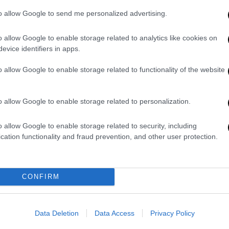
ηκε και ο
Μπάμπης
Κωστούλας
, ο οποίος
' δείχνοντας θετικά στοιχεία στο διάστημα
to allow Google to send me personalized advertising.
o allow Google to enable storage related to analytics like cookies on
evice identifiers in apps.
nited 0-4 Brighton
https://t.co/l1ybdsDwTb
o allow Google to enable storage related to functionality of the website
 27, 2025
οποίησαν το ντεμπούτο τους με τη φανέλα
o allow Google to enable storage related to personalization.
μφότεροι το ταλέντο τους. Ιδίως ο Τζίμας
εμφάνισή του, ενώ μετά το τέλος του αγώνα
o allow Google to enable storage related to security, including
μπροστά στους οπαδούς της Μπράιτον που
cation functionality and fraud prevention, and other user protection.
CONFIRM
Data Deletion
Data Access
Privacy Policy