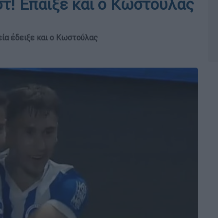
ίστ! Έπαιξε και ο Κωστούλας
εία έδειξε και ο Κωστούλας