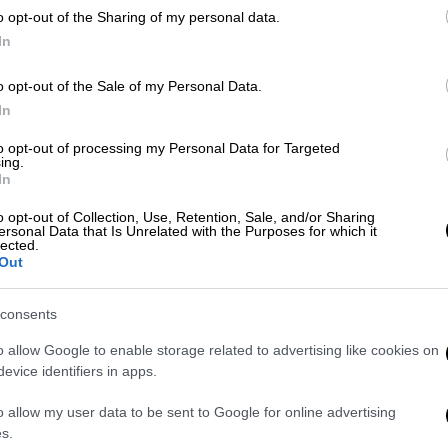
o opt-out of the Sharing of my personal data.
In
ββίδη στο προπονητικό κέντρο της
o opt-out of the Sale of my Personal Data.
In
to opt-out of processing my Personal Data for Targeted
ης για Σερβία, σημαντικές νίκες για
ing.
In
 και Φινλανδία
o opt-out of Collection, Use, Retention, Sale, and/or Sharing
ersonal Data that Is Unrelated with the Purposes for which it
lected.
Out
ο 0-3 και με δύο γκολ στο 71' και στο 77'
γραφή του φαρδιά πλατιά στο τελικό 0-6.
consents
o allow Google to enable storage related to advertising like cookies on
nited 0-4 Brighton
https://t.co/l1ybdsDwTb
evice identifiers in apps.
 27, 2025
o allow my user data to be sent to Google for online advertising
s.