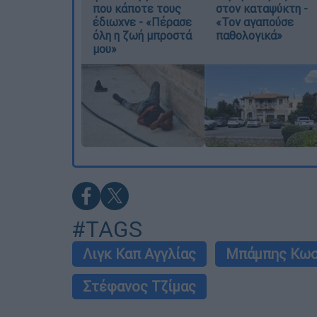
που κάποτε τους
στον καταψύκτη -
έδιωχνε - «Πέρασε
«Τον αγαπούσε
όλη η ζωή μπροστά
παθολογικά»
μου»
#TAGS
Λιγκ Καπ Αγγλίας
Μπάμπης Κωσ
Στέφανος Τζίμας