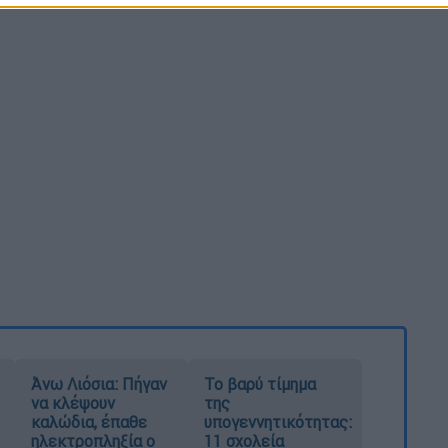
Άνω Λιόσια: Πήγαν
Το βαρύ τίμημα
να κλέψουν
της
καλώδια, έπαθε
υπογεννητικότητας:
ηλεκτροπληξία ο
11 σχολεία