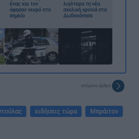
ένας και τον
λιγότερα τη νέα
άφησαν νεκρό στο
σχολική χρονιά στα
σημείο
Δωδεκάνησα
επόμενο άρθρο
τούλας
ειδήσεις τώρα
Μπράιτον