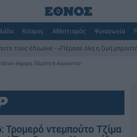
λάδα
Κόσμος
Αθλητισμός
Ψυχαγωγία
F
υς έδιωχνε - «Πέρασε όλη η ζωή μπροστά μου»
ρτάζουν σήμερα, Πέμπτη 6 Αυγούστου
6: Τρομερό ντεμπούτο Τζίμα