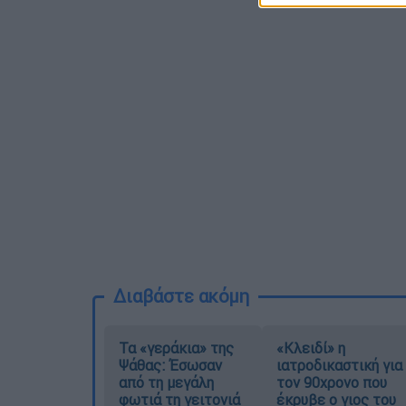
Διαβάστε ακόμη
Τα «γεράκια» της
«Κλειδί» η
Ψάθας: Έσωσαν
ιατροδικαστική για
από τη μεγάλη
τον 90χρονο που
φωτιά τη γειτονιά
έκρυβε ο γιος του