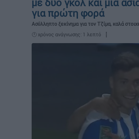
με δύο γκολ και μία ασ
για πρώτη φορά
Ασύλληπτο ξεκίνημα για τον Τζίμα, καλά στοιχ
🕛 χρόνος ανάγνωσης: 1 λεπτό ┋