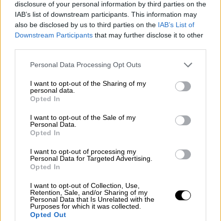
disclosure of your personal information by third parties on the
Ελλάδα - Ισπανία: Τελικός πρωτιάς
IAB’s list of downstream participants. This information may
για την Εθνική μπάσκετ απέναντι
also be disclosed by us to third parties on the
IAB’s List of
στον «κακό δαίμονα»
Downstream Participants
that may further disclose it to other
third parties.
Please note that this website/app uses one or more Google
Personal Data Processing Opt Outs
services and may gather and store information including but
Σε περίπτωση ελληνικού θριάμβου, η ομάδα
not limited to your visit or usage behaviour. You may click to
I want to opt-out of the Sharing of my
personal data.
του Βασίλη Σπανούλη θα πάρει το
grant or deny consent to Google and its third-party tags to
Opted In
use your data for below specified purposes in below Google
πλεονέκτημα της πρώτης θέσης με ρεκόρ 4-
consent section.
I want to opt-out of the Sale of my
1, ενώ την ίδια στιγμή οι πρωταθλητές
Personal Data.
Ευρώπης του 2022 θα αποκλειστούν απ' τη
Opted In
συνέχεια της διοργάνωσης! Αντιθέτως, με
I want to opt-out of processing my
ισπανική επικράτηση, η Ελλάδα θα
Personal Data for Targeted Advertising.
Opted In
τερματίσει τέταρτη και η Γεωργία θα
αποκλειστεί. Ούτως ή άλλως επρόκειτο για
I want to opt-out of Collection, Use,
Retention, Sale, and/or Sharing of my
ένα σημαντικό ματς για την Ελλάδα, τώρα
Personal Data that Is Unrelated with the
Purposes for which it was collected.
πλέον απέκτησε και με τη… βούλα τη
Opted Out