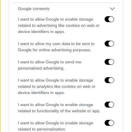
βαρύτητα ενός τελικού.
Google consents
Ήταν ένα παιχνίδι με ένταση, υψηλό
I want to allow Google to enable storage
physicality και μεγάλους πρωταγωνιστές
related to advertising like cookies on web or
στην 5η αγωνιστική του Eurobasket. Η
device identifiers in apps.
Βοσνία πήρε μια σπουδαία νίκη, ανέβηκε στο
3-2 και «σφράγισε» την παρουσία της στα νοκ
I want to allow my user data to be sent to
Google for online advertising purposes.
- άουτ του τουρνουά, καθώς θα είναι η 3η
του Group C. Αντιθέτως, η ομάδα του
I want to allow Google to send me
Αλεκσάντερ Ντζίκιτς υποχώρησε στο 2-3 και
personalized advertising.
θα περιμένει το Ελλάδα - Ισπανία για να
I want to allow Google to enable storage
μάθει αν θα συνεχίσει στη διοργάνωση.
related to analytics like cookies on web or
device identifiers in apps.
Ο Γιούσουφ Νούρκιτς ήταν συγκλονιστικός
στο ζωγραφιστό (15 πόντοι, 12 ριμπάουντ), ο
I want to allow Google to enable storage
Τζον Ρόμπερσον έκανε ξανά τη... δουλειά με
related to functionality of the website or app.
ακρίβεια (15 πόντοι, 5 ασίστ), ενώ
I want to allow Google to enable storage
εξαιρετικός ήταν για άλλο ένα βράδυ και ο
related to personalization.