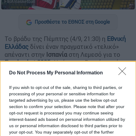
FIBA Basketball
Προσθέστε το ΕΘΝΟΣ στη Google
Το βράδυ της Πέμπτης (4/9, 21:30) η
Εθνική
Ελλάδας
δίνει έναν πραγματικό «τελικό»
απέναντι στην
Ισπανία
στη Λεμεσό για το
Eurobasket 2025
. Η νίκη της Βοσνίας επί της
Γεωργίας (84-76) για τον 3ο όμιλο
Do Not Process My Personal Information
ξεκαθάρισε οριστικά τα δεδομένα: η
Γαλανόλευκη παίζει για την κορυφή του
If you wish to opt-out of the sale, sharing to third parties, or
ομίλου, ενώ οι Φούριας ρόχας για την ίδια
processing of your personal or sensitive information for
targeted advertising by us, please use the below opt-out
τους την επιβίωση στο τουρνουά.
section to confirm your selection. Please note that after your
opt-out request is processed you may continue seeing
ΔΙΑΒΑΣΤΕ ΕΠΙΣΗΣ
interest-based ads based on personal information utilized by
us or personal information disclosed to third parties prior to
your opt-out. You may separately opt-out of the further
Αθλητισμός
|
04.09.2025 13:32