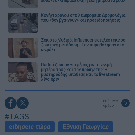
έδιωχνε - «Πέρασε όλη η ζωή μπροστά μου»
Κυνήγι χρόνου στα λεωφορεία: Δρομολόγια
που «δεν βγαίνουν» και προειδοποιήσεις
Σοκ στο Μεξικό: Influencer εκτελέστηκε σε
ζωντανή μετάδοση - Τον πυροβόλησαν στο
κεφάλι
Παιδιά ζούσαν για μέρες με τη νεκρή
μητέρα τους και τον πρώην της: Η
μυστηριώδης υπόθεση και το livestream
λίγο πριν
επόμενο
άρθρο
#TAGS
ειδήσεις τώρα
Εθνική Γεωργίας