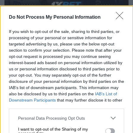
Do Not Process My Personal Information
Το πρώτο πράγμα που χαρακτηρίζει το
Ισραήλ είναι η απόλυτη εξάρτηση από τον
If you wish to opt-out of the sale, sharing to third parties, or
Ντένι Άβντιγια. Ο 24χρονος φόργουορντ των
processing of your personal or sensitive information for
targeted advertising by us, please use the below opt-out
Πόρτλαντ Τρέιλ Μπλέιζερς είναι το «Α και
section to confirm your selection. Please note that after your
το Ω» της ομάδας, με στατιστικά που
opt-out request is processed you may continue seeing
ξεπερνούν τους 24 πόντους ανά παιχνίδι,
interest-based ads based on personal information utilized by
προσθέτοντας ριμπάουντ, ασίστ, κλεψίματα
us or personal information disclosed to third parties prior to
και τάπες. Ο Άβντιγια έχει την ελευθερία να
your opt-out. You may separately opt-out of the further
disclosure of your personal information by third parties on the
παίξει σε όλες τις θέσεις της περιφέρειας
IAB’s list of downstream participants. This information may
και των φόργουορντ, σηκώνοντας το
also be disclosed by us to third parties on the
IAB’s List of
μεγαλύτερο βάρος στην επίθεση. Όταν
Downstream Participants
that may further disclose it to other
εκείνος «βρίσκει ρυθμό», όλο το Ισραήλ
third parties.
παίρνει αυτοπεποίθηση.
Please note that this website/app uses one or more Google
Personal Data Processing Opt Outs
services and may gather and store information including but
Δίπλα του, ο Ρόμαν Σόρκιν είναι η πιο
not limited to your visit or usage behaviour. You may click to
I want to opt-out of the Sharing of my