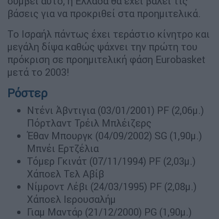
συμβεί αυτό, η Ελλάδα θα έχει βάλει τις
βάσεις για να προκριθεί στα προημιτελικά.
Το Ισραήλ πάντως έχει τεράστιο κίνητρο και
μεγάλη δίψα καθώς ψάχνει την πρώτη του
πρόκριση σε προημιτελική φάση Eurobasket
μετά το 2003!
Ρόστερ
Ντένι Άβντιγια (03/01/2001) PF (2,06μ.)
Πόρτλαντ Τρέιλ Μπλέιζερς
Έθαν Μπουργκ (04/09/2002) SG (1,90μ.)
Mπνέι Ερτζέλια
Τόμερ Γκινάτ (07/11/1994) PF (2,03μ.)
Χάποελ Τελ Αβίβ
Νίμροντ Λέβι (24/03/1995) PF (2,08μ.)
Χάποελ Ιερουσαλήμ
Γιαμ Μαντάρ (21/12/2000) PG (1,90μ.)