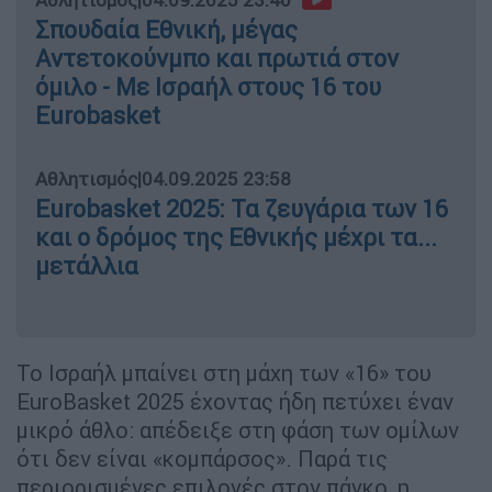
Αθλητισμός
|
04.09.2025 23:40
Σπουδαία Εθνική, μέγας
Αντετοκούνμπο και πρωτιά στον
όμιλο - Με Ισραήλ στους 16 του
Eurobasket
Αθλητισμός
|
04.09.2025 23:58
Eurobasket 2025: Τα ζευγάρια των 16
και ο δρόμος της Εθνικής μέχρι τα...
μετάλλια
Το Ισραήλ μπαίνει στη μάχη των «16» του
EuroBasket 2025 έχοντας ήδη πετύχει έναν
μικρό άθλο: απέδειξε στη φάση των ομίλων
ότι δεν είναι «κομπάρσος». Παρά τις
περιορισμένες επιλογές στον πάγκο, η