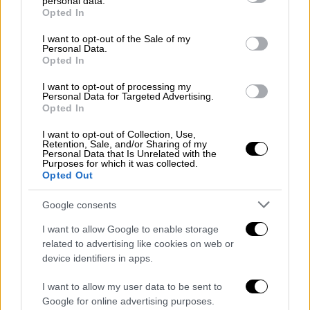
personal data.
αξιόπιστη λύση στη ρακέτα. Ο σέντερ της
grant or deny consent to Google and its third-party tags to
Opted In
Μακάμπι Τελ Αβίβ είναι από τους πιο
use your data for below specified purposes in below Google
consent section.
«γεμάτους» ψηλούς της διοργάνωσης, με 16+
I want to opt-out of the Sale of my
Personal Data.
πόντους και 6 ριμπάουντ κατά μέσο όρο.
Opted In
Παίζει με σκληράδα, έχει εμπειρία από
I want to opt-out of processing my
Ευρωλίγκα και κρατά ισορροπία ανάμεσα σε
Personal Data for Targeted Advertising.
Opted In
άμυνα και επίθεση. Δεν είναι απλά παίκτης
ρακέτας, μπορεί να κινηθεί σωστά και μακριά
I want to opt-out of Collection, Use,
Retention, Sale, and/or Sharing of my
από το καλάθι.
Personal Data that Is Unrelated with the
Purposes for which it was collected.
Τρίτος πυλώνας είναι ο Γιαμ Μαντάρ. Ο
Opted Out
25χρονος γκαρντ της Χάποελ Τελ Αβίβ
Google consents
γνωρίζει όσο λίγοι το παιχνίδι στο μισό
γήπεδο, έχοντας μάθει από την Ευρωλίγκα να
I want to allow Google to enable storage
related to advertising like cookies on web or
παίζει με ταχύτητα σκέψης. Με πάνω από 6
device identifiers in apps.
ασίστ μέσο όρο, αποτελεί τον οργανωτή,
αλλά και παίκτη που θα πάρει προσπάθειες
I want to allow my user data to be sent to
όταν χρειαστεί. Ταυτόχρονα, είναι
Google for online advertising purposes.