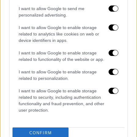
πολύτιμος στην πίεση πάνω στην μπάλα,
I want to allow Google to send me
δημιουργώντας προβλήματα στην αντίπαλη
personalized advertising.
περιφέρεια.
I want to allow Google to enable storage
Γύρω από αυτή την τριάδα χτίζεται όλο το
related to analytics like cookies on web or
device identifiers in apps.
παιχνίδι του Ισραήλ. Το υπόλοιπο ρόστερ
έχει παίκτες που τρέχουν και παλεύουν σε
I want to allow Google to enable storage
κάθε κατοχή. Όμως το βάθος που διαθέτει
related to functionality of the website or app.
είναι περιορισμένο κάτι που σε παιχνίδια
I want to allow Google to enable storage
υψηλών απαιτήσεων με ένταση, τρεξίματα
related to personalization.
και πολλή κόπωση, γίνεται εμφανές. Είναι
μια αδυναμία πάνω στην οποία μπορεί να
I want to allow Google to enable storage
επενδύση η Εθνική μας. Συνολικά, πρόκειται
related to security, including authentication
functionality and fraud prevention, and other
για μια ομάδα που στηρίζεται σε τρεις-
user protection.
τέσσερις παίκτες, παίζει γρήγορα, επιδιώκει
να σουτάρει στο ανοιχτό γήπεδο. Ωστόσο
στα «κλειστά» παιχνίδια δυσκολεύεται.
CONFIRM