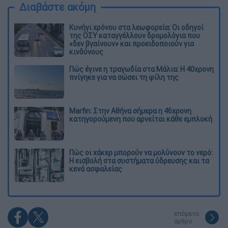
Διαβάστε ακόμη
Κυνήγι χρόνου στα λεωφορεία: Οι οδηγοί
της ΟΣΥ καταγγέλλουν δρομολόγια που
«δεν βγαίνουν» και προειδοποιούν για
κινδύνους
Πώς έγινε η τραγωδία στα Μάλια: Η 40χρονη
πνίγηκε για να σώσει τη φίλη της
Marfin: Στην Αθήνα σήμερα η 46χρονη
κατηγορούμενη που αρνείται κάθε εμπλοκή
Πώς οι χάκερ μπορούν να μολύνουν το νερό:
Η εισβολή στα συστήματα ύδρευσης και τα
κενά ασφαλείας
επόμενο
άρθρο