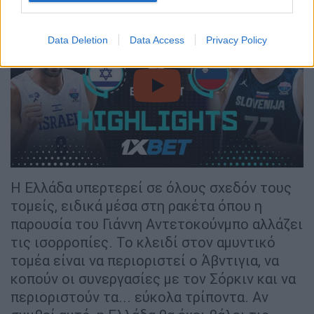
Data Deletion
Data Access
Privacy Policy
video
Η Ελλάδα υπερτερεί σε όλους σχεδόν τους
τομείς, ειδικά μέσα στη ρακέτα όπου η
παρουσία του Γιάννη Αντετοκούνμπο αλλάζει
τις ισορροπίες. Το κλειδί στον αμυντικό
τομέα είναι να περιοριστεί ο Άβντιγια, να
κοπούν οι συνεργασίες με τον Σόρκιν και να
περιοριστούν τα... εύκολα τρίποντα. Αν