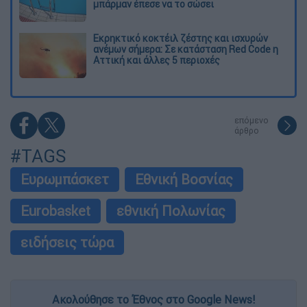
μπάρμαν έπεσε να το σώσει
Εκρηκτικό κοκτέιλ ζέστης και ισχυρών
ανέμων σήμερα: Σε κατάσταση Red Code η
Αττική και άλλες 5 περιοχές
επόμενο
άρθρο
#TAGS
Ευρωμπάσκετ
Εθνική Βοσνίας
Eurobasket
εθνική Πολωνίας
ειδήσεις τώρα
Ακολούθησε το Έθνος στο Google News!