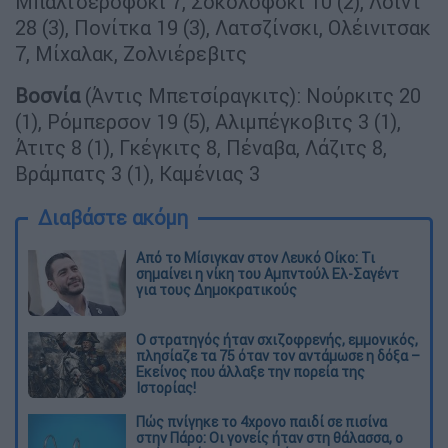
Μπαλτσερόφσκι 7, Σοκολόφσκι 10 (2), Λόιντ
28 (3), Πονίτκα 19 (3), Λατσζίνσκι, Ολέινιτσακ
7, Μίχαλακ, Ζολνιέρεβιτς
Βοσνία
(Άντις Μπετσίραγκιτς): Νούρκιτς 20
(1), Ρόμπερσον 19 (5), Αλιμπέγκοβιτς 3 (1),
Άτιτς 8 (1), Γκέγκιτς 8, Πέναβα, Λάζιτς 8,
Βράμπατς 3 (1), Καμένιας 3
Διαβάστε ακόμη
Από το Μίσιγκαν στον Λευκό Οίκο: Τι
σημαίνει η νίκη του Αμπντούλ Ελ-Σαγέντ
για τους Δημοκρατικούς
O στρατηγός ήταν σχιζοφρενής, εμμονικός,
πλησίαζε τα 75 όταν τον αντάμωσε η δόξα –
Εκείνος που άλλαξε την πορεία της
Ιστορίας!
Πώς πνίγηκε το 4χρονο παιδί σε πισίνα
στην Πάρο: Οι γονείς ήταν στη θάλασσα, ο