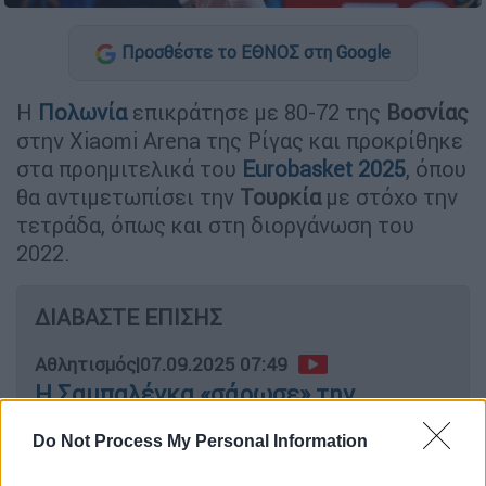
Προσθέστε το ΕΘΝΟΣ στη Google
Η
Πολωνία
επικράτησε με 80-72 της
Βοσνίας
στην Xiaomi Arena της Ρίγας και προκρίθηκε
στα προημιτελικά του
Eurobasket 2025
, όπου
θα αντιμετωπίσει την
Τουρκία
με στόχο την
τετράδα, όπως και στη διοργάνωση του
2022.
ΔΙΑΒΑΣΤΕ ΕΠΙΣΗΣ
Αθλητισμός
|
07.09.2025 07:49
Η Σαμπαλένκα «σάρωσε» την
Ανισίμοβα και κατέκτησε το 4ο Grand
Do Not Process My Personal Information
Slam στην καριέρα της