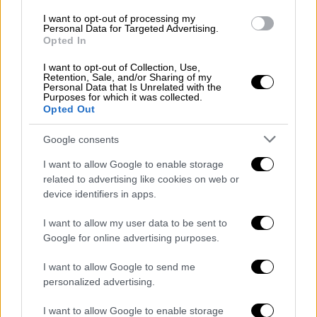
performance (28 PTS) as he leads
I want to opt-out of processing my
Poland to the
#EuroBasket
Quarter-
Personal Data for Targeted Advertising.
Finals!
pic.twitter.com/rCbOZ1LBap
Opted In
I want to opt-out of Collection, Use,
— FIBA EuroBasket (@EuroBasket)
Retention, Sale, and/or Sharing of my
Personal Data that Is Unrelated with the
September 7, 2025
Purposes for which it was collected.
Opted Out
Οι Βόσνιοι μπήκαν πολύ καλύτερα στον
αγώνα και από νωρίς βρήκαν ένα προβάδισμα
Google consents
11 πόντων. Όμως, οι τυπικά γηπεδούχοι
I want to allow Google to enable storage
βελτίωσαν την εικόνα τους στο παρκέ και
related to advertising like cookies on web or
στην τρίτη περίοδο κατάφεραν να περάσουν
device identifiers in apps.
μπροστά. Η ομάδα του Μίλισιτς έκανε καλή
I want to allow my user data to be sent to
διαχείριση, βρήκε μεγάλα τρίποντα και
Google for online advertising purposes.
τελικά πήρε την πρόκριση στους «8».
I want to allow Google to send me
Για την Πολωνία ξεχώρισε ο Τζόρνταν Λόιντ
personalized advertising.
με 28 πόντους, 3 ριμπάουντ, 1 ασίστ, 1
I want to allow Google to enable storage