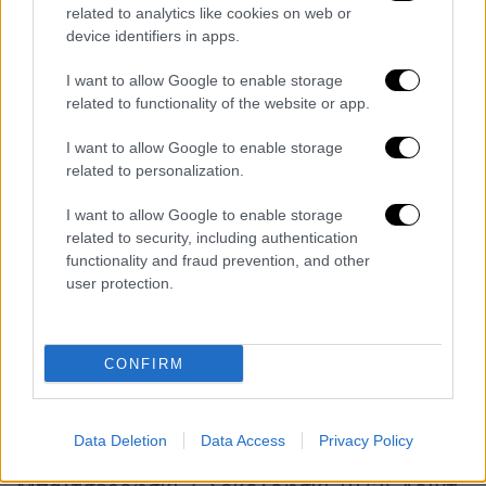
κλέψιμο και 1 μπλοκ σε 35:12 αλλά και ο
related to analytics like cookies on web or
Ματέους Πονίτκα, ο οποίος σε 35:09 είχε 19
device identifiers in apps.
πόντους, 11 ριμπάουντ, 2 ασίστ, 3 κλεψίματα
I want to allow Google to enable storage
και 2 μπλοκ. Διψήφιος ήταν και ο Μίχαλ
related to functionality of the website or app.
Σοκολόφσκι με 10 πόντους, 1 ριμπάουντ, 1
ασίστ και 1 κλέψιμο.
I want to allow Google to enable storage
related to personalization.
Από την άλλη, για την Βοσνία ο Γιουσούφ
Νούρκιτς πέτυχε 20 πόντους, πήρε 7
I want to allow Google to enable storage
related to security, including authentication
ριμπάουντ, έδωσε 3 ασίστ και έκανε 2
functionality and fraud prevention, and other
κλεψίματα και 2 μπλοκ σε 29:07. Ακόμη. ο
user protection.
Τζον Ρόμπερσον μέτρησε 19 πόντους, 4
ριμπάουντ και 1 ασίστ με 5/7 τρίποντα σε
31:39 και σημαντική ήταν και η συνεισφορά
CONFIRM
του Έντιν Άτιτς με 8 πόντους, 3 ριμπάουντ, 5
ασίστ και 3 κλεψίματα σε 26:58.
Data Deletion
Data Access
Privacy Policy
Πολωνία
(Ιγκόρ Μίλιτσιτς): Πλούτα 9 (2),