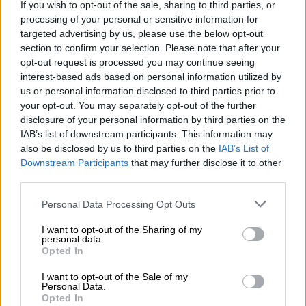
If you wish to opt-out of the sale, sharing to third parties, or
Αθλητισμός
|
07.09.2025 10:02
processing of your personal or sensitive information for
Σήμερα η μεγάλη μάχη της Εθνικής
targeted advertising by us, please use the below opt-out
section to confirm your selection. Please note that after your
με το Ισραήλ - Η ώρα και το κανάλι
opt-out request is processed you may continue seeing
μετάδοσης
interest-based ads based on personal information utilized by
us or personal information disclosed to third parties prior to
your opt-out. You may separately opt-out of the further
disclosure of your personal information by third parties on the
IAB’s list of downstream participants. This information may
To δίδυμο των Τζόρνταν Λόιντ και Ματέους
also be disclosed by us to third parties on the
IAB’s List of
Πονίτκα ήταν ασταμάτητο και οι Πολωνοί
Downstream Participants
that may further disclose it to other
κατόρθωσαν να κάμψουν την αντίσταση των
third parties.
Βόσνιων που έκαναν καλό πρώτο ημίχρονο
Please note that this website/app uses one or more Google
Personal Data Processing Opt Outs
αλλά δεν μπόρεσαν να βρουν λύσεις ιδίως
services and may gather and store information including but
στην τρίτη περίοδο, ενώ όταν έχασαν με
not limited to your visit or usage behaviour. You may click to
I want to opt-out of the Sharing of my
personal data.
τραυματισμό τον Τζον Ρόμπερσον, απώλεσαν
grant or deny consent to Google and its third-party tags to
Opted In
use your data for below specified purposes in below Google
και τις ελπίδες τους για να αντιδράσουν.
consent section.
I want to opt-out of the Sale of my
Personal Data.
Jordan Loyd with another clutch
Opted In