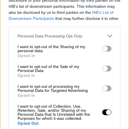
Αθλητισμός
|
13.09.2025 15:55
disclosure of your personal information by third parties on the
IAB’s list of downstream participants. This information may
Οργή της ΕΟΚ για την προκλητική
also be disclosed by us to third parties on the
IAB’s List of
ανάρτηση των Τούρκων - Ζήτησαν
Downstream Participants
that may further disclose it to other
συγγνώμη και την κατέβασαν
third parties.
Please note that this website/app uses one or more Google
Personal Data Processing Opt Outs
services and may gather and store information including but
not limited to your visit or usage behaviour. You may click to
I want to opt-out of the Sharing of my
Ο χάλκινος Ολυμπιονίκης του Παρισιού με
personal data.
grant or deny consent to Google and its third-party tags to
Opted In
μόλις δύο άλματα έκλεισε θέση για τον
use your data for below specified purposes in below Google
consent section.
τελικό του αγωνίσματος δείχνοντας για
I want to opt-out of the Sale of my
Personal Data.
πολλοστή φορά ότι έχει αλλάξει status. Ο
Opted In
Καραλής άφησε το αρχικό ύψος των 5,40μ
I want to opt-out of processing my
και μπήκε στον αγώνα απ' τα 5,55μ, που
Personal Data for Targeted Advertising.
ξεπέρασε με μεγάλη άνεση. Στη συνέχεια
Opted In
άφησε τα 5,70μ και συνέχισε στα 5,75μ, όπου
I want to opt-out of Collection, Use,
με ένα εντυπωσιακά άλμα ξεπέρασε τον
Retention, Sale, and/or Sharing of my
Personal Data that Is Unrelated with the
πήχη. Ο Έλληνας πρωταθλητής δεν
Purposes for which it was collected.
Opted Out
χρειάστηκε να κάνει άλλη προσπάθεια καθώς