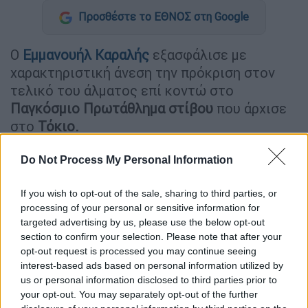
Προσθέστε το ΕΘΝΟΣ στη Google
Ο
Εμμανουήλ
Καραλής
εξασφάλισε με
χαρακτηριστική άνεση την πρόκριση στον
τελικό του άλματος επί κοντώ στο
Παγκόσμιο
Πρωτάθλημα
στίβου
που άρχισε
στο
Τόκιο.
Do Not Process My Personal Information
ΔΙΑΒΑΣΤΕ ΕΠΙΣΗΣ
If you wish to opt-out of the sale, sharing to third parties, or
Αθλητισμός
|
13.09.2025 11:13
processing of your personal or sensitive information for
«Οθωμανική σφαλιάρα»: Η Τουρκία
targeted advertising by us, please use the below opt-out
αποθεώνει τη νίκη επί της Ελλάδας -
section to confirm your selection. Please note that after your
Το τηλεφώνημα του Ερντογάν στον
opt-out request is processed you may continue seeing
interest-based ads based on personal information utilized by
Αταμάν
us or personal information disclosed to third parties prior to
your opt-out. You may separately opt-out of the further