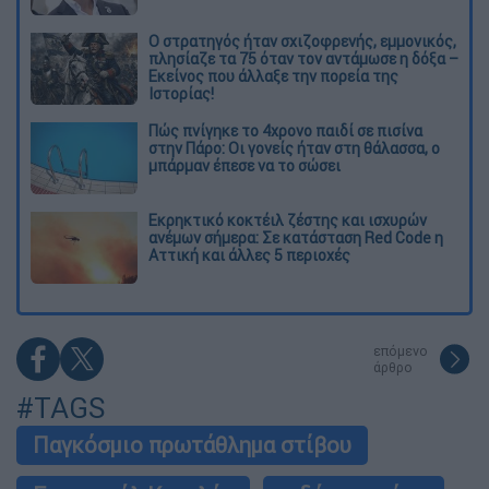
O στρατηγός ήταν σχιζοφρενής, εμμονικός,
πλησίαζε τα 75 όταν τον αντάμωσε η δόξα –
Εκείνος που άλλαξε την πορεία της
Ιστορίας!
Πώς πνίγηκε το 4χρονο παιδί σε πισίνα
στην Πάρο: Οι γονείς ήταν στη θάλασσα, ο
μπάρμαν έπεσε να το σώσει
Εκρηκτικό κοκτέιλ ζέστης και ισχυρών
ανέμων σήμερα: Σε κατάσταση Red Code η
Αττική και άλλες 5 περιοχές
επόμενο
άρθρο
#TAGS
Παγκόσμιο πρωτάθλημα στίβου