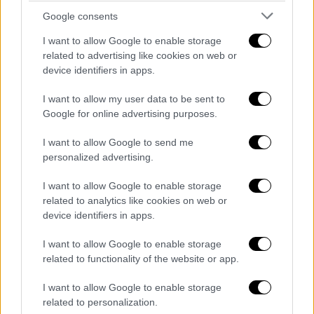
το 5,75μ. ήταν αρκετό για να του δώσει μια
Google consents
θέση στον τελικό που είναι
I want to allow Google to enable storage
προγραμματισμένος για τη Δευτέρα 15/9
related to advertising like cookies on web or
στις 13:49.
device identifiers in apps.
I want to allow my user data to be sent to
Google for online advertising purposes.
I want to allow Google to send me
personalized advertising.
I want to allow Google to enable storage
related to analytics like cookies on web or
device identifiers in apps.
I want to allow Google to enable storage
related to functionality of the website or app.
Αντιθέτως, στην πρώτη του συμμετοχή σε
Παγκόσμιο Πρωτάθλημα ο Γιάννης Ρίζος
I want to allow Google to enable storage
related to personalization.
έμεινε εκτός τελικού. Ο Έλληνας