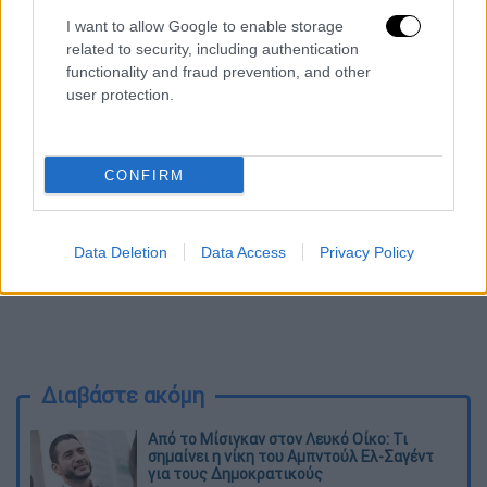
επικοντιστής πέρασε τα 5,40μ με τη δεύτερη
I want to allow Google to enable storage
προσπάθεια, όμως στα 5,55μ δεν τα
related to security, including authentication
κατάφερε και κατετάγη 30ός.
functionality and fraud prevention, and other
user protection.
CONFIRM
Data Deletion
Data Access
Privacy Policy
Διαβάστε ακόμη
Από το Μίσιγκαν στον Λευκό Οίκο: Τι
σημαίνει η νίκη του Αμπντούλ Ελ-Σαγέντ
για τους Δημοκρατικούς